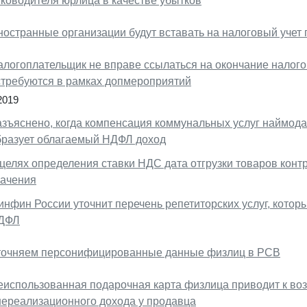
уководителя юрлица в качестве убытков
ностранные организации будут вставать на налоговый учет
алогоплательщик не вправе ссылаться на окончание налого
стребуются в рамках допмероприятий
2019
азъяснено, когда компенсация коммунальных услуг наймод
бразует облагаемый НДФЛ доход
 целях определения ставки НДС дата отгрузки товаров конт
начения
инфин России уточнит перечень репетиторских услуг, котор
ДФЛ
точняем персонифицированные данные физлиц в РСВ
еиспользованная подарочная карта физлица приводит к во
нереализационного дохода у продавца