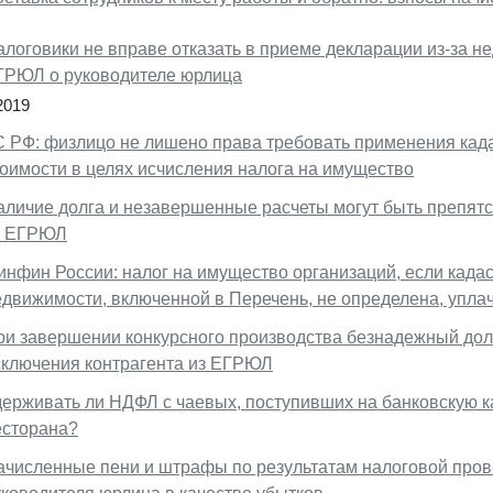
алоговики не вправе отказать в приеме декларации из-за н
ГРЮЛ о руководителе юрлица
2019
С РФ: физлицо не лишено права требовать применения кад
тоимости в целях исчисления налога на имущество
аличие долга и незавершенные расчеты могут быть препят
з ЕГРЮЛ
инфин России: налог на имущество организаций, если када
едвижимости, включенной в Перечень, не определена, упла
ри завершении конкурсного производства безнадежный долг
сключения контрагента из ЕГРЮЛ
держивать ли НДФЛ с чаевых, поступивших на банковскую к
есторана?
ачисленные пени и штрафы по результатам налоговой пров