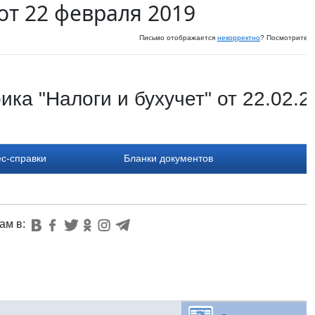
от 22 февраля 2019
Письмо отображается
некорректно
? Посмотрите и
ика "Налоги и бухучет" от 22.02.2
с-справки
Бланки документов
ам в: