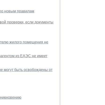
 по новым правилам
вой проверки, если документы
ателю жилого помещения не
рагентом из ЕАЭС не имеет
ые могут быть освобождены от
зникновению