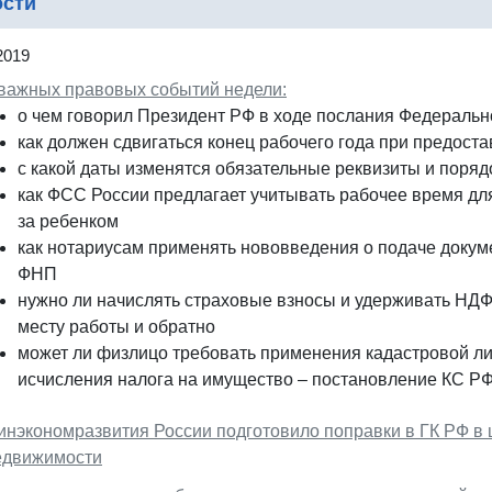
ости
2019
 важных правовых событий недели:
о чем говорил Президент РФ в ходе послания Федераль
как должен сдвигаться конец рабочего года при предоста
с какой даты изменятся обязательные реквизиты и поряд
как ФСС России предлагает учитывать рабочее время дл
за ребенком
как нотариусам применять нововведения о подаче докум
ФНП
нужно ли начислять страховые взносы и удерживать НДФЛ
месту работы и обратно
может ли физлицо требовать применения кадастровой ли
исчисления налога на имущество – постановление КС Р
инэкономразвития России подготовило поправки в ГК РФ в 
едвижимости