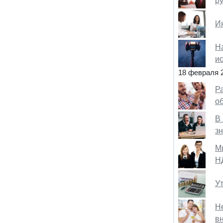
р
И
Н
и
18 февраля 
Р
о
В
з
М
Н
У
Н
в