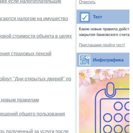
аже если налогоплательщик
Ответить
Тест
агаются налогом на имущество
Какие новые правила действу
закрытия банковского счета?
овой стоимости объекта в целях
Приглашаем пройти тест!
ления страховых пенсий
Инфографика
ойдут "Дни открытых дверей" по
о новым правилам
омещений общего пользования
ру, полученный за услуги после