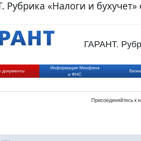
. Рубрика «Налоги и бухучет» 
ГАРАНТ. Рубр
Информация Минфина
е документы
Бизне
и ФНС
Присоединяйтесь к н