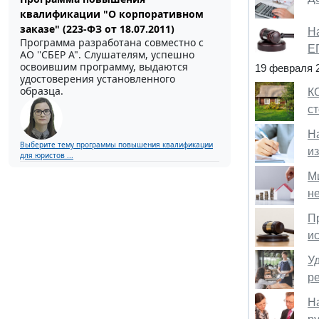
квалификации "О корпоративном
заказе" (223-ФЗ от 18.07.2011)
Н
Программа разработана совместно с
Е
АО ''СБЕР А". Слушателям, успешно
освоившим программу, выдаются
19 февраля 
удостоверения установленного
образца.
К
с
Н
Выберите тему программы повышения квалификации
и
для юристов ...
М
н
П
и
У
р
Н