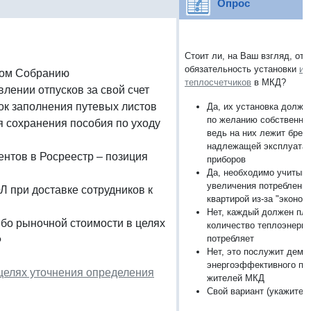
Опрос
Стоит ли, на Ваш взгляд, от
обязательность установки
ин
ном Собранию
теплосчетчиков
в МКД?
влении отпусков за свой счет
ок заполнения путевых листов
Да, их установка должн
по желанию собственни
я сохранения пособия по уходу
ведь на них лежит брем
надлежащей эксплуатац
ентов в Росреестр – позиция
приборов
Да, необходимо учитыва
увеличения потребления
 при доставке сотрудников к
квартирой из-за "эконо
Нет, каждый должен пла
бо рыночной стоимости в целях
количество теплоэнергии
потребляет
Ф
Нет, это послужит демо
энергоэффективного по
целях уточнения определения
жителей МКД
Свой вариант (укажите, 