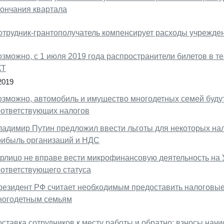
кончания квартала
отрудник-грантополучатель компенсирует расходы учрежде
озможно, с 1 июля 2019 года распространители билетов в т
КТ
2019
озможно, автомобиль и имущество многодетных семей буду
оответствующих налогов
ладимир Путин предложил ввести льготы для некоторых нал
рибыль организаций и НДС
рлицо не вправе вести микрофинансовую деятельность на У
оответствующего статуса
резидент РФ считает необходимым предоставить налоговые
ногодетным семьям
оставка сотрудников к месту работы и обратно: взносы на