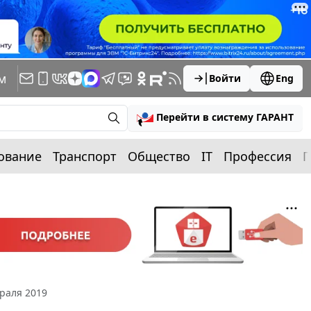
м
Войти
Eng
Перейти в систему ГАРАНТ
ование
Транспорт
Общество
IT
Профессия
П
раля 2019