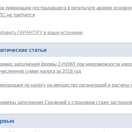
ри ликвидации пострадавшего в результате аварии основно
ДС не требуется
обавить ГАРАНТ.РУ в ваши источники
итические статьи
ример заполнения формы 2-НДФЛ при невозможности удерж
счисленную сумму налога за 2018 год
екларация по налогу на имущество организаций и расчеты
римеры заполнения Сведений о страховом стаже застрахо
ервью