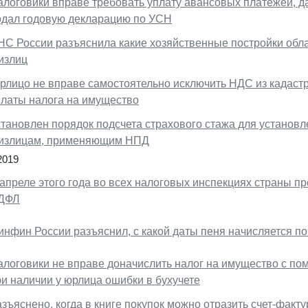
алоговики вправе требовать уплату авансовых платежей, д
одал годовую декларацию по УСН
НС России разъяснила какие хозяйственные постройки обл
излиц
рлицо не вправе самостоятельно исключить НДС из кадастр
платы налога на имущество
становлен порядок подсчета страхового стажа для установ
излицам, применяющим НПД
2019
апреле этого года во всех налоговых инспекциях страны пр
ДФЛ
инфин России разъяснил, с какой даты пеня начисляется п
алоговики не вправе доначислить налог на имущество с п
ри наличии у юрлица ошибки в бухучете
зъяснено, когда в книге покупок можно отразить счет-факту