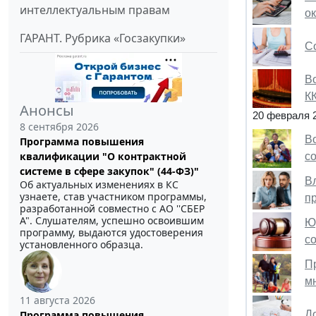
интеллектуальным правам
о
ГАРАНТ. Рубрика «Госзакупки»
С
В
К
Анонсы
20 февраля 
8 сентября 2026
В
Программа повышения
квалификации "О контрактной
с
системе в сфере закупок" (44-ФЗ)"
В
Об актуальных изменениях в КС
узнаете, став участником программы,
п
разработанной совместно с АО ''СБЕР
А". Слушателям, успешно освоившим
Ю
программу, выдаются удостоверения
с
установленного образца.
П
м
11 августа 2026
Д
Программа повышения