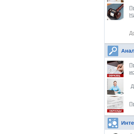
П
Н
Д
Анал
П
и
Д
П
Инт