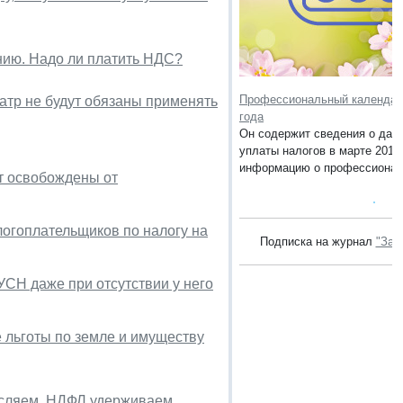
нию. Надо ли платить НДС?
Профессиональный календарь
еатр не будут обязаны применять
года
Он содержит сведения о дата
уплаты налогов в марте 2019 
информацию о профессионал
т освобождены от
огоплательщиков по налогу на
Подписка на журнал
"Зак
СН даже при отсутствии у него
 льготы по земле и имуществу
числяем, НДФЛ удерживаем