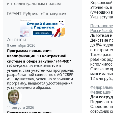
Херсонской 
интеллектуальным правам
Уточнено, 
(умерших) в
ГАРАНТ. Рубрика «Госзакупки»
Указ вступа
Постановлен
Российской
Льготная и
Анонсы
Действие пр
до 8% годов
8 сентября 2026
его строите
Программа повышения
Также расши
квалификации "О контрактной
ребенок род
системе в сфере закупок" (44-ФЗ)"
исполнилось
Об актуальных изменениях в КС
Ставка по к
узнаете, став участником программы,
максимальны
разработанной совместно с АО ''СБЕР
12 млн руб.
А". Слушателям, успешно освоившим
программу, выдаются удостоверения
установленного образца.
Федеральный
Федерации"
Для сотру
Подписан з
Следственн
11 августа 2026
сотрудник 
Программа повышения