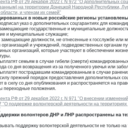
ента РФ от 29 декабря 2022 г. N 972 "О дополнительных с
ванным) на территории Донецкой Народной Республики, Луг
области, и членам их семей"
дированных в новые российские регионы установлены
одписал указ о дополнительных соцгарантиях для команди
, замещающие государственные и муниципальные должност
щие и муниципальные служащие;
и, замещающие должности, не отнесенные к госслужбе или 
и организаций и учреждений, подведомственных органам пу
 иных организаций, которые участвуют в обеспечении жизн
туры.
выплатят семьям в случае гибели (смерти) командированных
ода со дня возвращения из-за полученного увечья или забо
 выплатят пострадавшим командированным в случае ранения
 силу прежний порядок предоставления дополнительных со
ет в силу со дня опубликования и распространяется на прав
ы переходные положения.
ента РФ от 29 декабря 2022 г. N 971 "О внесении изменени
47 "О поддержке волонтерской деятельности на территория
"
ддержки волонтеров ДНР и ЛНР распространены на тех
ывать поддержку волонтерской деятельности не только на 