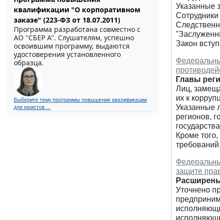
Указанные 
квалификации "О корпоративном
Сотрудники
заказе" (223-ФЗ от 18.07.2011)
Следственно
Программа разработана совместно с
"Заслуженн
АО ''СБЕР А". Слушателям, успешно
Закон вступ
освоившим программу, выдаются
удостоверения установленного
Федеральный
образца.
противодей
Главы реги
Лиц, замеща
их к корруп
Выберите тему программы повышения квалификации
Указанные 
для юристов ...
регионов, 
государства
Кроме того
требований
Федеральный
защите пра
Расширены
Уточнено п
предприним
исполняющи
исполняющие