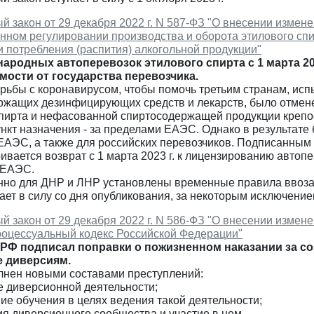
 закон от 29 декабря 2022 г. N 587-ФЗ "О внесении измене
нном регулировании производства и оборота этилового спи
 потребления (распития) алкогольной продукции"
ародных автоперевозок этилового спирта с 1 марта 2
мости от государства перевозчика.
орьбы с коронавирусом, чтобы помочь третьим странам, и
ржащих дезинфицирующих средств и лекарств, было отмен
спирта и нефасованной спиртосодержащей продукции крепос
ункт назначения - за пределами ЕАЭС. Однако в результат
ЕАЭС, а также для российских перевозчиков. Подписанным 
вается возврат с 1 марта 2023 г. к лицензированию автопе
 ЕАЭС.
но для ДНР и ЛНР установлены временные правила ввоза 
ает в силу со дня опубликования, за некоторым исключение
 закон от 29 декабря 2022 г. N 586-ФЗ "О внесении измен
роцессуальный кодекс Российской Федерации"
РФ подписал поправки о пожизненном наказании за со
е диверсиям.
лнен новыми составами преступлений:
е диверсионной деятельности;
ие обучения в целях ведения такой деятельности;
ия диверсионного сообщества и участие в нем.