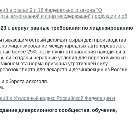
ний в статьи 9 и 18 Федерального закона "О
рта, алкогольной и спиртосодержащей продукции и об
023 г. вернут равные требования по лицензированию
спытывающим острый дефицит сырья для производства
ено лицензирование международных автоперевозкок
тью более 25%, если пункт отправления находится в
е были созданы неравные условия для перевозчиков из
законом эта норма признана утратившей силу.
ревозок спирта для лекарств и дезинфекции из России
и оборота алкоголя.
м.
ений в Уголовный кодекс Российской Федерации и
здание диверсионного сообщества, обучение,