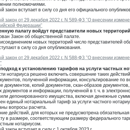
лении полномочиями.
 закон вступает в силу со дня его официального опублико
 закон от 29 декабря 2022 г. N 589-ФЗ "О внесении измен
сийской Федерации"
енную палату войдут представители новых территорий
ован Закон об общественной палате.
рисоединением новых территорий число представителей общ
тупают в силу со дня опубликования.
 закон от 29 декабря 2022 г. N 588-ФЗ "О внесении изме
"
подход к установлению тарифов на услуги частных но
сти нотариуса решено включить совершение таких действий
окументов, полученной информации, консультирование по в
е документов, копий документов, скан-образов документов
 документов и информации, полученной в т. ч. в электрон
 или депонированного имущества, включая денежные сумм
ен единый нотариальный тариф за услуги частного нотариу
аны вопросы расчета.
ние действий, для которых не предусмотрена обязательная
ату в размере, соответствующем размеру федерального та
астным нотариусом.
 закон вступает в силу с 1 октября 2023 г.