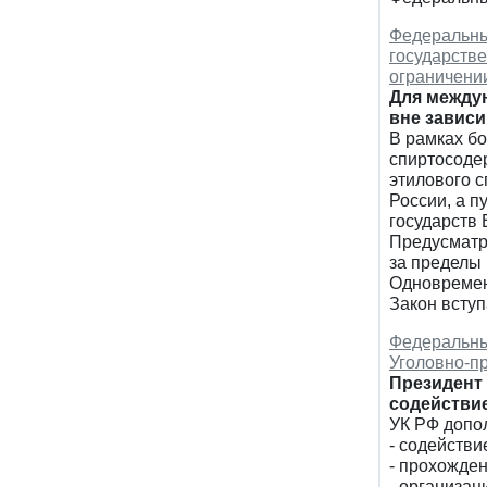
Федеральный
государстве
ограничении
Для междун
вне зависи
В рамках б
спиртосоде
этилового 
России, а п
государств 
Предусматри
за пределы
Одновремен
Закон вступ
Федеральный
Уголовно-п
Президент 
содействи
УК РФ допо
- содействи
- прохожден
- организац