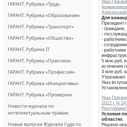
Указ Презид
ГАРАНТ. Рубрика «Труд»
(командиро
Херсонской 
ГАРАНТ. Рубрика «Образование»
Для коман
Президент п
ГАРАНТ. Рубрика «Транспорт»
- граждане
- госслужа
ГАРАНТ. Рубрика «Общество»
- работник
- сотрудник
ГАРАНТ. Рубрика IT
- работники
инфраструк
ГАРАНТ. Рубрика «Практика»
5 млн руб. 
истечения г
ГАРАНТ. Рубрика «Профессия»
3 млн руб.
Утрачивает
Указ вступа
ГАРАНТ. Рубрика «Инициативы»
Установлен
ГАРАНТ. Рубрика «Проверки»
Указ Презид
2022 г. N 2
Новости журнала по
Республики
интеллектуальным правам
Условия по
областях
.
Новые выпуски Журнала Суда по
Решено оказ