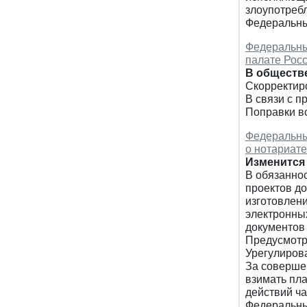
злоупотреб
Федеральный
Федеральный
палате Рос
В обществ
Скорректир
В связи с п
Поправки вс
Федеральный
о нотариате
Изменится 
В обязанно
проектов д
изготовлени
электронных
документов
Предусмотр
Урегулиров
За соверше
взимать пл
действий ч
Федеральный