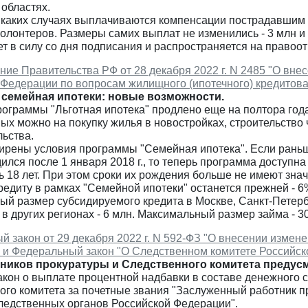
областях.
в каких случаях выплачиваются компенсации пострадавшим
олонтеров. Размеры самих выплат не изменились - 3 млн и 
ет в силу со дня подписания и распространяется на правоот
ие Правительства РФ от 28 декабря 2022 г. N 2485 "О вне
 Федерации по вопросам жилищного (ипотечного) кредитов
 семейная ипотеки: новые возможности.
ограммы "Льготная ипотека" продлено еще на полтора года -
ых можно на покупку жилья в новостройках, строительство 
льства.
рены условия программы "Семейная ипотека". Если раньше 
ился после 1 января 2018 г., то теперь программа доступна
 18 лет. При этом сроки их рождения больше не имеют знач
редиту в рамках "Семейной ипотеки" останется прежней - 6% 
й размер субсидируемого кредита в Москве, Санкт-Петерб
, в других регионах - 6 млн. Максимальный размер займа - 3
 закон от 29 декабря 2022 г. N 592-ФЗ "О внесении измен
 и Федеральный закон "О Следственном комитете Российск
дников прокуратуры и Следственного комитета предус
акон о выплате процентной надбавки в составе денежного 
ого комитета за почетные звания "Заслуженный работник 
следственных органов Российской Федерации".