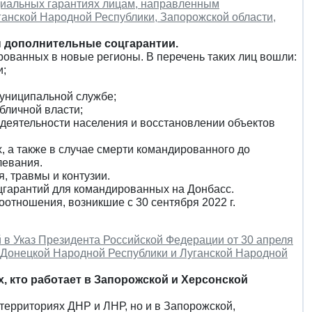
оциальных гарантиях лицам, направленным
анской Народной Республики, Запорожской области,
 дополнительные соцгарантии.
рованных в новые регионы. В перечень таких лиц вошли:
и;
муниципальной службе;
бличной власти;
едеятельности населения и восстановлении объектов
, а также в случае смерти командированного до
левания.
, травмы и контузии.
цгарантий для командированных на Донбасс.
оотношения, возникшие с 30 сентября 2022 г.
й в Указ Президента Российской Федерации от 30 апреля
х Донецкой Народной Республики и Луганской Народной
, кто работает в Запорожской и Херсонской
территориях ДНР и ЛНР, но и в Запорожской,