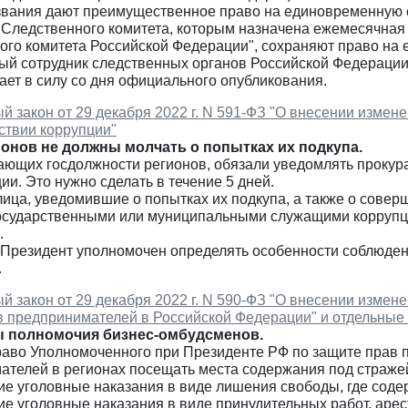
звания дают преимущественное право на единовременную 
 Следственного комитета, которым назначена ежемесячная 
го комитета Российской Федерации", сохраняют право на 
ый сотрудник следственных органов Российской Федерации
ает в силу со дня официального опубликования.
 закон от 29 декабря 2022 г. N 591-ФЗ "О внесении изменен
ствии коррупции"
онов не должны молчать о попытках их подкупа.
ющих госдолжности регионов, обязали уведомлять прокура
ции. Это нужно сделать в течение 5 дней.
лица, уведомившие о попытках их подкупа, а также о сов
государственными или муниципальными служащими коррупц
.
, Президент уполномочен определять особенности соблюден
.
 закон от 29 декабря 2022 г. N 590-ФЗ "О внесении изме
в предпринимателей в Российской Федерации" и отдельные
 полномочия бизнес-омбудсменов.
раво Уполномоченного при Президенте РФ по защите прав 
ателей в регионах посещать места содержания под страже
е уголовные наказания в виде лишения свободы, где соде
 уголовные наказания в виде принудительных работ, арест