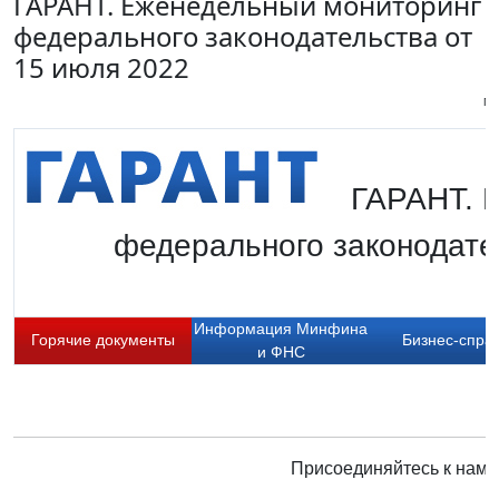
ГАРАНТ. Еженедельный мониторинг
федерального законодательства от
15 июля 2022
Пи
ГАРАНТ. 
федерального законодате
Информация Минфина
Горячие документы
Бизнес-спра
и ФНС
Присоединяйтесь к нам 