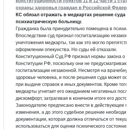
конституционности пунктов 11 и 12 части 1 ста
охраны здоровья граждан в Российской Федерац
КС обязал отражать в медкартах решение суда о
психиатрическую больницу.
Гражданка была принудительно помещена в психиат
Впоследствии суд признал госпитализацию незакон
уничтожения медкарты, так как это могло препятств
оформлении опекунства. Но суды ей отказали.
Конституционный Суд РФ признал нормы закона о х
Конституции РФ, поскольку они не предусматривают
госпитализации незаконной. Несмотря на врачебную
здоровье человека, и после решения суда может ос
при выдаче справок и иных документов. Кроме того
медкарты угнетает его ожиданием негативных после
дискомфорт, затрагивая в конечном итоге его достои
Законодателю предписано внести в действующее п
изменения, а до этого судебное решение необходи
документации, которая должна отличаться от текущ
использоваться для оценки психического состояния