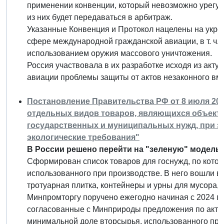
применении конвенции, который невозможно урегул
из них будет передаваться в арбитраж.
Указанные Конвенция и Протокол нацелены на укре
сфере международной гражданской авиации, в т. ч.
использованием оружия массового уничтожения.
Россия участвовала в их разработке исходя из акт
авиации проблемы защиты от актов незаконного вме
Постановление Правительства РФ от 8 июля 2022
отдельных видов товаров, являющихся объекто
государственных и муниципальных нужд, при з
экологические требования"
В России решено перейти на "зеленую" модель 
Сформирован список товаров для госнужд, по котор
использованного при производстве. В него вошли в 
тротуарная плитка, контейнеры и урны для мусора, 
Минпромторгу поручено ежегодно начиная с 2024 г.
согласованные с Минприроды предложения по актуал
минимальной доле вторсырья, использованного при 