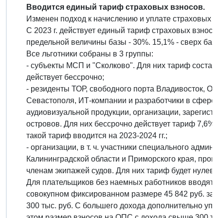
Вводится единый тариф страховых взносов.
Изменен подход к начислению и уплате страховых 
С 2023 г. действует единый тариф страховых взнос
предельной величины базы - 30%. 15,1% - сверх баз
Все льготники собраны в 3 группы:
- субъекты МСП и "Сколково". Для них тариф соста
действует бессрочно;
- резиденты ТОР, свободного порта Владивосток, О
Севастополя, ИТ-компании и разработчики в сфер
аудиовизуальной продукции, организации, зарегист
островов. Для них бессрочно действует тариф 7,6%
такой тариф вводится на 2023-2024 гг.;
- организации, в т. ч. участники специального адми
Калининградской области и Приморского края, про
членам экипажей судов. Для них тариф будет нулевы
Для плательщиков без наемных работников вводят
совокупном фиксированном размере 45 842 руб. за р
300 тыс. руб. С большего дохода дополнительно уп
этом размер взносов на ОПС с дохода свыше 300 ты