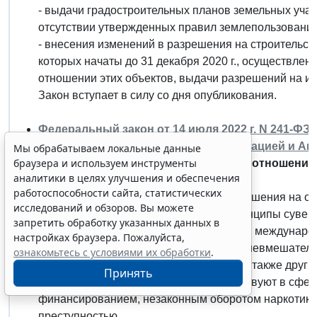
- выдачи градостроительных планов земельных учас
отсутствии утвержденных правил землепользования 
Мы обрабатываем локальные данные
- внесения изменений в разрешения на строительст
браузера и используем инструменты
которых начаты до 31 декабря 2020 г., осуществлен
аналитики в целях улучшения и обеспечения
отношении этих объектов, выдачи разрешений на их
работоспособности сайта, статистических
Закон вступает в силу со дня опубликования.
исследований и обзоров. Вы можете
запретить обработку указанных данных в
Федеральный закон от 14 июля 2022 г. N 241-ФЗ
настройках браузера. Пожалуйста,
ознакомьтесь с условиями их обработки
.
отношений между Российской Федерацией и Ант
Ратифицирован Договор об основах отношений 
Принять
Барбудой.
Стороны договора развивают свои отношения на ос
ООН, включая закреплённые в нём принципы сувере
Erid: 4CQwVszH9pWwojUA9Q3
Реклама
самоопределения народов, разрешения междунаро
неприменения силы или угрозы силой, невмешательс
Получите полный доступ к системе
внутреннюю компетенцию государств, а также други
ГАРАНТ бесплатно на 3 дня!
Согласно договору страны взаимодействуют в сфе
Получить доступ
финансированием, незаконным оборотом наркотико
преступностью.