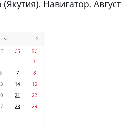
(Якутия). Навигатор. Август
ПТ
СБ
ВС
1
6
7
8
13
14
15
20
21
22
27
28
29