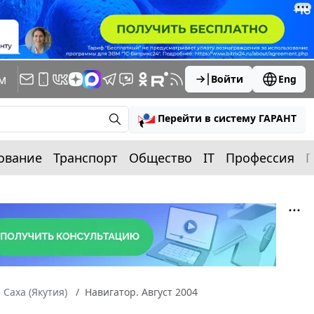
м
Войти
Eng
Перейти в систему ГАРАНТ
ование
Транспорт
Общество
IT
Профессия
П
 Саха (Якутия)
Навигатор. Август 2004