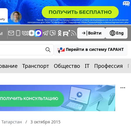
м
Войти
Eng
Перейти в систему ГАРАНТ
ование
Транспорт
Общество
IT
Профессия
П
 Татарстан
3 октября 2015