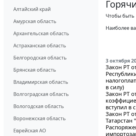
Горячи
Алтайский край
Чтобы быть 
Амурская область
Наиболее ва
Архангельская область
Астраханская область
Белгородская область
3 октября 2
Закон РТ о
Брянская область
Республики
налогопла
Владимирская область
в силу)
Закон РТ о
Волгоградская область
коэффициен
Вологодская область
вступил в с
Закон РТ о
Воронежская область
Татарстан 
Распоряжен
Еврейская АО
импортозам