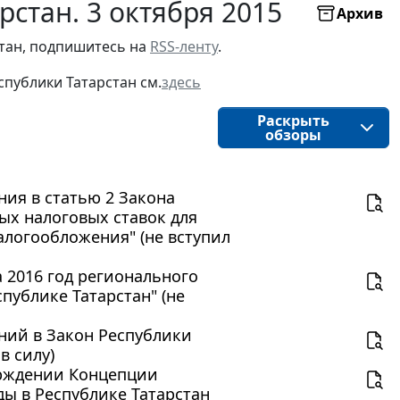
рстан. 3 октября 2015
Архив
стан, подпишитесь на
RSS-ленту
.
публики Татарстан см.
здесь
Раскрыть
обзоры
ения в статью 2 Закона
ых налоговых ставок для
логообложения" (не вступил
а 2016 год регионального
публике Татарстан" (не
ений в Закон Республики
в силу)
верждении Концепции
ды в Республике Татарстан