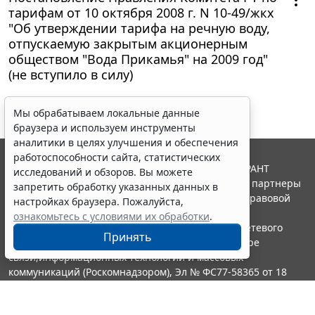
тарифам от 10 октября 2008 г. N 10-49/жкх
"Об утверждении тарифа на речную воду,
отпускаемую закрытым акционерным
обществом "Вода Прикамья" на 2009 год"
(не вступило в силу)
Мы обрабатываем локальные данные
браузера и используем инструменты
аналитики в целях улучшения и обеспечения
работоспособности сайта, статистических
© ООО "НПП "ГАРАНТ-СЕРВИС", 2026. Система ГАРАНТ
исследований и обзоров. Вы можете
выпускается с 1990 года. Компания "Гарант" и ее партнеры
запретить обработку указанных данных в
являются участниками Российской ассоциации правовой
настройках браузера. Пожалуйста,
информации ГАРАНТ.
ознакомьтесь с условиями их обработки
.
Портал ГАРАНТ.РУ зарегистрирован в качестве сетевого
Принять
издания Федеральной службой по надзору в сфере
связи,информационных технологий и массовых
коммуникаций (Роскомнадзором), Эл № ФС77-58365 от 18
июня 2014 года.
16+