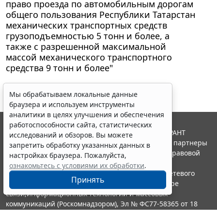
право проезда по автомобильным дорогам
общего пользования Республики Татарстан
механических транспортных средств
грузоподъемностью 5 тонн и более, а
также с разрешенной максимальной
массой механического транспортного
средства 9 тонн и более"
Мы обрабатываем локальные данные
браузера и используем инструменты
аналитики в целях улучшения и обеспечения
работоспособности сайта, статистических
© ООО "НПП "ГАРАНТ-СЕРВИС", 2026. Система ГАРАНТ
исследований и обзоров. Вы можете
выпускается с 1990 года. Компания "Гарант" и ее партнеры
запретить обработку указанных данных в
являются участниками Российской ассоциации правовой
настройках браузера. Пожалуйста,
информации ГАРАНТ.
ознакомьтесь с условиями их обработки
.
Портал ГАРАНТ.РУ зарегистрирован в качестве сетевого
Принять
издания Федеральной службой по надзору в сфере
связи,информационных технологий и массовых
коммуникаций (Роскомнадзором), Эл № ФС77-58365 от 18
июня 2014 года.