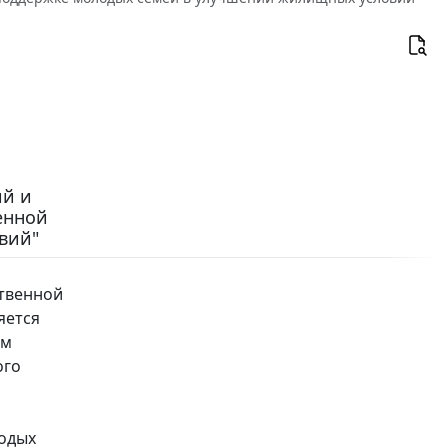
ий и
енной
вий"
твенной
яется
ом
ого
лодых