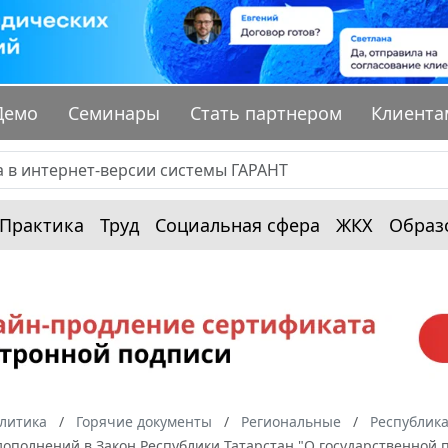
Демо
Семинары
Стать партнером
Клиента
Практика
Труд
Социальная сфера
ЖКХ
Образ
алитика
Горячие документы
Региональные
Республика
дополнений в Закон Республики Татарстан "О государственной