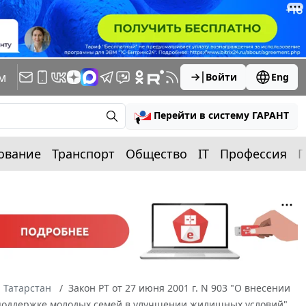
м
Войти
Eng
Перейти в систему ГАРАНТ
ование
Транспорт
Общество
IT
Профессия
П
 Татарстан
Закон РТ от 27 июня 2001 г. N 903 "О внесении
 поддержке молодых семей в улучшении жилищных условий"