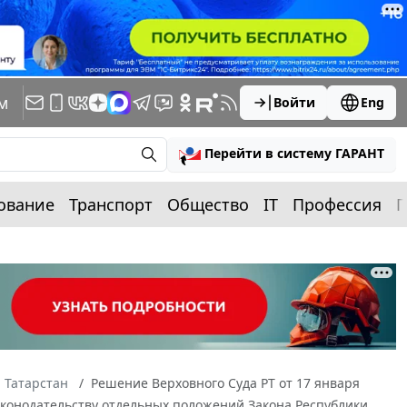
м
Войти
Eng
Перейти в систему ГАРАНТ
ование
Транспорт
Общество
IT
Профессия
П
 Татарстан
Решение Верховного Суда РТ от 17 января
законодательству отдельных положений Закона Республики