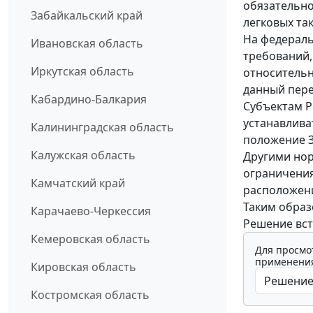
обязательно
Забайкальский край
легковых так
На федерал
Ивановская область
требований,
Иркутская область
относительн
данный пере
Кабардино-Балкария
Субъектам Р
устанавлива
Калининградская область
положение За
Калужская область
Другими но
ограничения
Камчатский край
расположени
Таким образ
Карачаево-Черкессия
Решение всту
Кемеровская область
Для просмо
применения
Кировская область
Костромская область