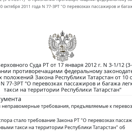
10 октября 2011 года N 77-ЗРТ "О перевозках пассажиров и баг
рховного Суда РТ от 17 января 2012 г. N 3-1/12 (3-
ании противоречащими федеральному законодат
х положений Закона Республики Татарстан от 10 
 N 77-ЗРТ "О перевозках пассажиров и багажа ле
такси на территории Республики Татарстан"
кумента
 неправомерные требования, предъявляемые к перево
пора стало требование Закона РТ "О перевозках пасса
овыми такси на территории Республики Татарстан" об