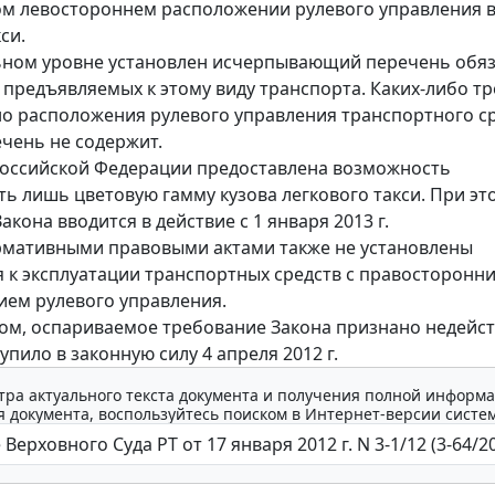
м левостороннем расположении рулевого управления 
си.
ьном уровне установлен исчерпывающий перечень обя
 предъявляемых к этому виду транспорта. Каких-либо т
о расположения рулевого управления транспортного с
чень не содержит.
оссийской Федерации предоставлена возможность
ть лишь цветовую гамму кузова легкового такси. При эт
кона вводится в действие с 1 января 2013 г.
рмативными правовыми актами также не установлены
 к эксплуатации транспортных средств с правосторонн
ем рулевого управления.
ом, оспариваемое требование Закона признано недейс
пило в законную силу 4 апреля 2012 г.
тра актуального текста документа и получения полной информа
 документа, воспользуйтесь поиском в Интернет-версии систе