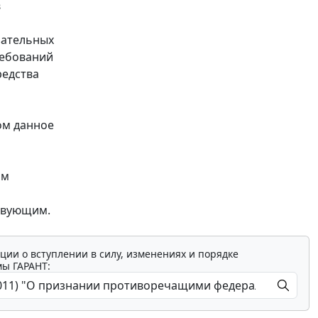
в
зательных
ребований
редства
ом данное
им
твующим.
ции о вступлении в силу, изменениях и порядке
мы ГАРАНТ: