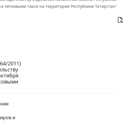
ажа легковыми такси на территории Республики Татарстан"
64/2011)
ельству
октября
гковыми
зкам
жиров и