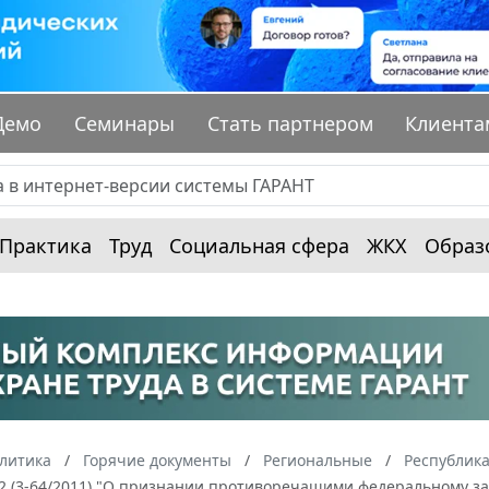
Демо
Семинары
Стать партнером
Клиента
Практика
Труд
Социальная сфера
ЖКХ
Образ
алитика
Горячие документы
Региональные
Республика
/12 (3-64/2011) "О признании противоречащими федеральному 