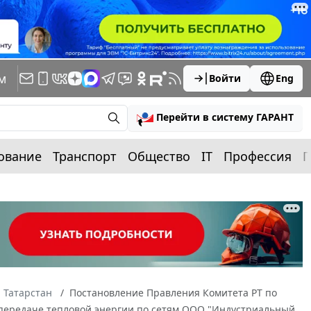
м
Войти
Eng
Перейти в систему ГАРАНТ
ование
Транспорт
Общество
IT
Профессия
П
 Татарстан
Постановление Правления Комитета РТ по
по передаче тепловой энергии по сетям ООО "Индустриальный