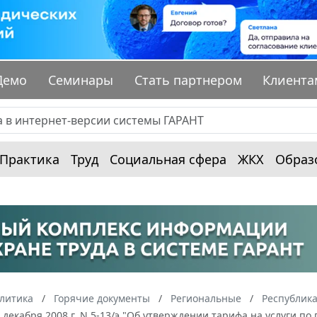
Демо
Семинары
Стать партнером
Клиента
Практика
Труд
Социальная сфера
ЖКХ
Образ
алитика
Горячие документы
Региональные
Республика
 декабря 2008 г. N 5-13/э "Об утверждении тарифа на услуги 