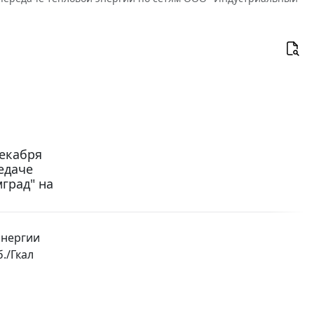
декабря
редаче
град" на
энергии
./Гкал