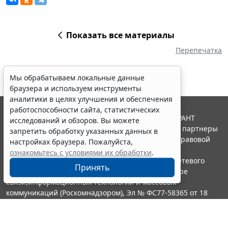
Показать все материалы
Перепечатка
Мы обрабатываем локальные данные
браузера и используем инструменты
аналитики в целях улучшения и обеспечения
работоспособности сайта, статистических
© ООО "НПП "ГАРАНТ-СЕРВИС", 2026. Система ГАРАНТ
исследований и обзоров. Вы можете
выпускается с 1990 года. Компания "Гарант" и ее партнеры
запретить обработку указанных данных в
являются участниками Российской ассоциации правовой
настройках браузера. Пожалуйста,
информации ГАРАНТ.
ознакомьтесь с условиями их обработки
.
Портал ГАРАНТ.РУ зарегистрирован в качестве сетевого
Принять
издания Федеральной службой по надзору в сфере
связи,информационных технологий и массовых
коммуникаций (Роскомнадзором), Эл № ФС77-58365 от 18
июня 2014 года.
16+