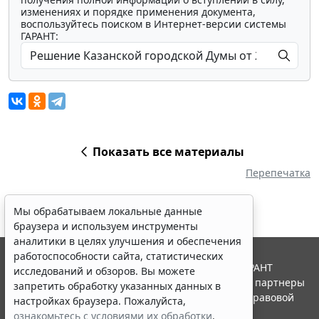
изменениях и порядке применения документа,
воспользуйтесь поиском в Интернет-версии системы
ГАРАНТ:
Показать все материалы
Перепечатка
Мы обрабатываем локальные данные
браузера и используем инструменты
аналитики в целях улучшения и обеспечения
работоспособности сайта, статистических
© ООО "НПП "ГАРАНТ-СЕРВИС", 2026. Система ГАРАНТ
исследований и обзоров. Вы можете
выпускается с 1990 года. Компания "Гарант" и ее партнеры
запретить обработку указанных данных в
являются участниками Российской ассоциации правовой
настройках браузера. Пожалуйста,
информации ГАРАНТ.
ознакомьтесь с условиями их обработки
.