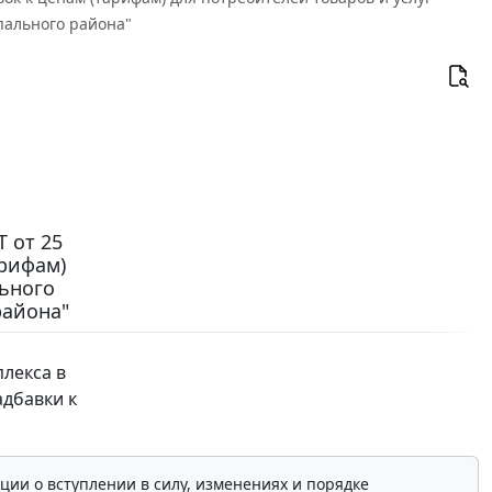
пального района"
 от 25
арифам)
льного
района"
лекса в
дбавки к
ции о вступлении в силу, изменениях и порядке