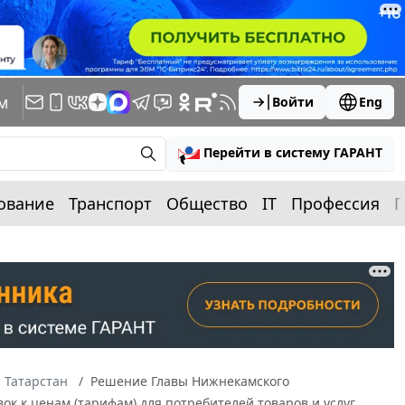
м
Войти
Eng
Перейти в систему ГАРАНТ
ование
Транспорт
Общество
IT
Профессия
П
 Татарстан
Решение Главы Нижнекамского
вок к ценам (тарифам) для потребителей товаров и услуг