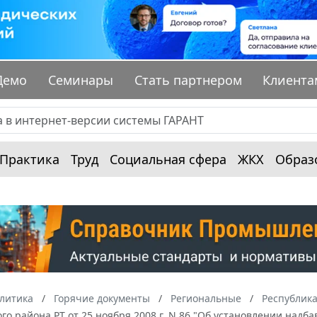
Демо
Семинары
Стать партнером
Клиента
Практика
Труд
Социальная сфера
ЖКХ
Образ
алитика
Горячие документы
Региональные
Республика
о района РТ от 25 ноября 2008 г. N 86 "Об установлении надба