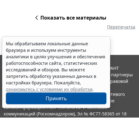
Показать все материалы
Перепечатка
Мы обрабатываем локальные данные
браузера и используем инструменты
аналитики в целях улучшения и обеспечения
работоспособности сайта, статистических
© ООО "НПП "ГАРАНТ-СЕРВИС", 2026. Система ГАРАНТ
исследований и обзоров. Вы можете
выпускается с 1990 года. Компания "Гарант" и ее партнеры
запретить обработку указанных данных в
являются участниками Российской ассоциации правовой
настройках браузера. Пожалуйста,
информации ГАРАНТ.
ознакомьтесь с условиями их обработки
.
Портал ГАРАНТ.РУ зарегистрирован в качестве сетевого
Принять
издания Федеральной службой по надзору в сфере
связи,информационных технологий и массовых
коммуникаций (Роскомнадзором), Эл № ФС77-58365 от 18
июня 2014 года.
16+