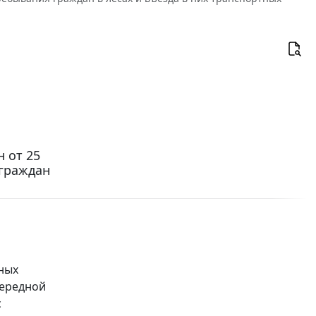
 от 25
 граждан
ных
чередной
с