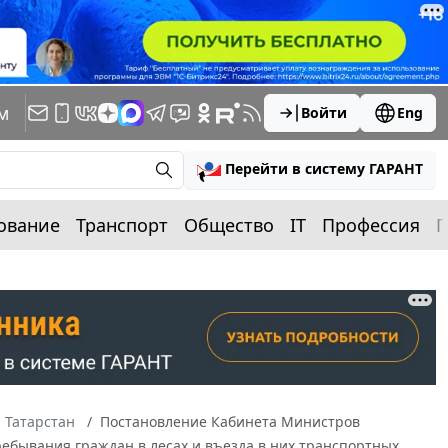
м
Войти
Eng
Перейти в систему ГАРАНТ
ование
Транспорт
Общество
IT
Профессия
П
 Татарстан
Постановление Кабинета Министров
пребывания граждан в лесах и въезда в них транспортных