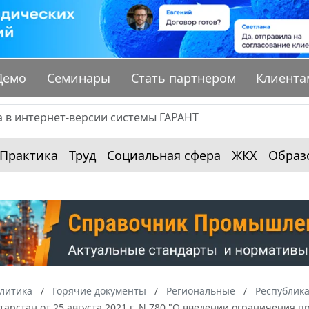
Демо
Семинары
Стать партнером
Клиента
Практика
Труд
Социальная сфера
ЖКХ
Образ
алитика
Горячие документы
Региональные
Республика
тарстан от 25 августа 2021 г. N 780 "О введении ограничения 