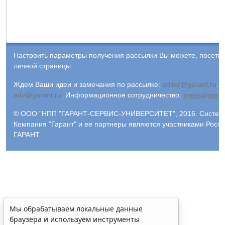
Настроить параметры получения рассылки Вы можете, посети
личной страницы.
Ждем Ваши идеи и замечания по рассылке:
editor@garant.ru
.
Р
adv@garant.ru
.
Информационное сотрудничество:
press@garan
© ООО "НПП "ГАРАНТ-СЕРВИС-УНИВЕРСИТЕТ", 2016. Система 
Компания "Гарант" и ее партнеры являются участниками Рос
ГАРАНТ.
Мы обрабатываем локальные данные
браузера и используем инструменты