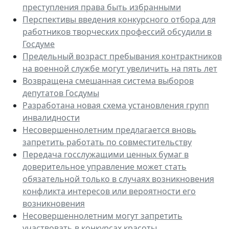
преступления права быть избранными
Перспективы введения конкурсного отбора для
работников творческих профессий обсудили в
Госдуме
Предельный возраст пребывания контрактников
на военной службе могут увеличить на пять лет
Возвращена смешанная система выборов
депутатов Госдумы
Разработана новая схема установления групп
инвалидности
Несовершеннолетним предлагается вновь
запретить работать по совместительству
Передача госслужащими ценных бумаг в
доверительное управление может стать
обязательной только в случаях возникновения
конфликта интересов или вероятности его
возникновения
Несовершеннолетним могут запретить
участвовать в конкурсах красоты