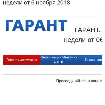
недели от 6 ноября 2018
Пи
ГАРАНТ. 
недели от 06
Информация Минфина
Горячие документы
Бизнес-спра
и ФНС
Присоединяйтесь к нам в: