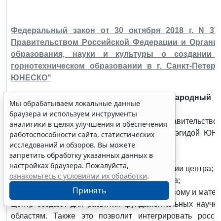
Федеральный закон от 30 октября 2018 г. N 3
Правительством Российской Федерации и Органи
образования, науки и культуры о создании 
горнотехническом образовании в г. Санкт-Петер
ЮНЕСКО"
В Санкт-Петербурге откроют Международный ц
Мы обрабатываем локальные данные
образовании.
браузера и используем инструменты
Ратифицировано соглашение между Правительств
аналитики в целях улучшения и обеспечения
Петербургского горного университета под эгидой Ю
работоспособности сайта, статистических
исследований и обзоров. Вы можете
горнотехническом образовании.
запретить обработку указанных данных в
В соглашении определены:
настройках браузера. Пожалуйста,
- правовой статус, основные задачи и функции центра;
ознакомьтесь с условиями их обработки
.
- порядок руководства деятельностью центра;
Принять
- обязательства Правительства по финансовому и мате
Центр создают для развития фундаментальных научн
областям. Также это позволит интегрировать росси