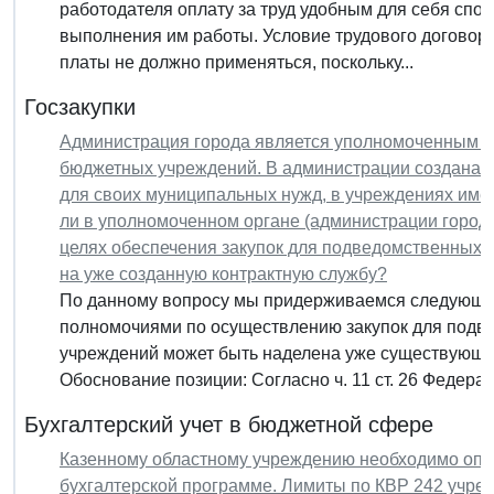
работодателя оплату за труд удобным для себя спос
выполнения им работы. Условие трудового договор
платы не должно применяться, поскольку...
Госзакупки
Администрация города является уполномоченным о
бюджетных учреждений. В администрации создана к
для своих муниципальных нужд, в учреждениях им
ли в уполномоченном органе (администрации города
целях обеспечения закупок для подведомственных 
на уже созданную контрактную службу?
По данному вопросу мы придерживаемся следующе
полномочиями по осуществлению закупок для подв
учреждений может быть наделена уже существующая
Обоснование позиции: Согласно ч. 11 ст. 26 Федераль
Бухгалтерский учет в бюджетной сфере
Казенному областному учреждению необходимо опла
бухгалтерской программе. Лимиты по КВР 242 учре