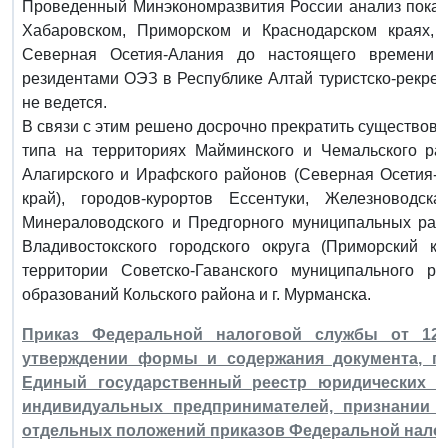
Проведенный Минэкономразвития России анализ показа
Хабаровском, Приморском и Краснодарском краях, 
Северная Осетия-Алания до настоящего времени н
резидентами ОЭЗ в Республике Алтай туристско-рекре
не ведется.
В связи с этим решено досрочно прекратить существов
типа на территориях Майминского и Чемальского рай
Алагирского и Ирафского районов (Северная Осетия-А
край), городов-курортов Ессентуки, Железноводска
Минераловодского и Предгорного муниципальных райо
Владивостокского городского округа (Приморский к
территории Советско-Гаванского муниципального р
образований Кольского района и г. Мурманска.
Приказ Федеральной налоговой службы от 12 
утверждении формы и содержания документа, п
Единый государственный реестр юридических л
индивидуальных предпринимателей, признании 
отдельных положений приказов Федеральной нало