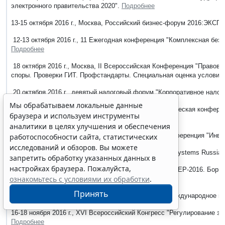
электронного правительства 2020".
Подробнее
13-15 октября 2016 г., Москва, Российский бизнес-форум 2016:Э
12-13 октября 2016 г., 11 Ежегодная конференция "Комплексная без
Подробнее
18 октября 2016 г., Москва, II Всероссийская Конференция "Правов
споры. Проверки ГИТ. Профстандарты. Специальная оценка условий
20 октября 2016 г., девятый налоговый форум "Корпоративное налог
Мы обрабатываем локальные данные
27-28 октября 2016 г., Москва, 2-ая Ежегодная практическая конфер
браузера и используем инструменты
2016".
Подробнее
аналитики в целях улучшения и обеспечения
27-28 октября 2016 г., III Ежегодная практическая конференция "Инв
работоспособности сайта, статистических
исследований и обзоров. Вы можете
1-3 ноября 2016 г., RIW и HI-TECH Building/Integrated Systems Russia
запретить обработку указанных данных в
настройках браузера. Пожалуйста,
9 ноября 2016 г., Международная конференция "БАРЬЕР-2016. Борь
ознакомьтесь с условиями их обработки
.
защита, расследование".
Подробнее
Принять
17-18 ноября 2016 г., 9-я Ежегодная конференция "Международное н
16-18 ноября 2016 г., XVI Всероссийский Конгресс "Регулирование 
Подробнее