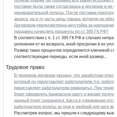
полном объеме, но продавец все равно исполнил св
поставки была также согласована в договоре и не 
предварительной оплаты. После поставки покупател
аванса, но и ту часть цены товара, которую он обяз
Договором предусмотрена неустойка за нарушение 
продавец начислить проценты по ст. 395 ГК РФ?
В соответствии с п. 1 ст. 395 ГК РФ в случаях неп
уклонения от их возврата, иной просрочки в их упл
Размер таких процентов определяется ключевой ста
соответствующие периоды, если иной размер...
Трудовое право
В трудовом договоре указано, что заработная плата
который он представляет работодателю (т.е. работн
представляет работодателю реквизиты). При трудоу
будет оформлять банковскую карту и желает получа
данный пункт сохранился. Касса в учреждении отсут
работодателя оплаты за труд в удобной для него ф
Рассмотрев вопрос, мы пришли к следующему вывод