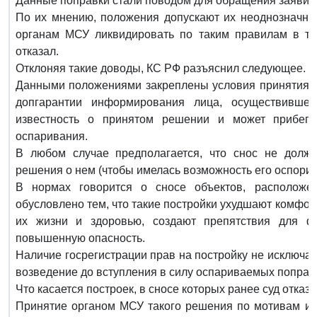
Данные поправки стали поводом для обращения заявите
По их мнению, положения допускают их неоднозначное
органам МСУ ликвидировать по таким правилам в т. ч
отказал.
Отклоняя такие доводы, КС РФ разъяснил следующее.
Данными положениями закреплены условия принятия у
допгарантии информирования лица, осуществившег
известность о принятом решении и может прибегн
оспаривания.
В любом случае предполагается, что снос не долже
решения о нем (чтобы имелась возможность его оспорит
В нормах говорится о сносе объектов, расположе
обусловлено тем, что такие постройки ухудшают комфо
их жизни и здоровью, создают препятствия для ф
повышенную опасность.
Наличие госрегистрации прав на постройку не исключает
возведение до вступления в силу оспариваемых поправ
Что касается построек, в сносе которых ранее суд отказа
Принятие органом МСУ такого решения по мотивам и 