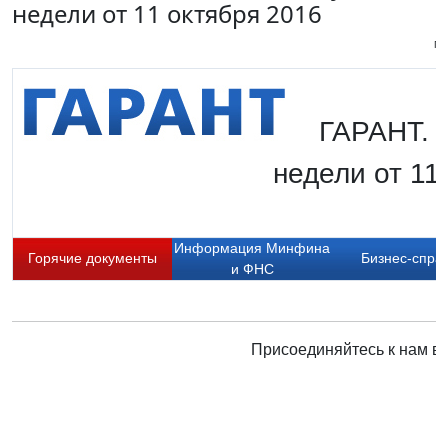
недели от 11 октября 2016
Пи
ГАРАНТ. 
недели от 11
Информация Минфина
Горячие документы
Бизнес-спра
и ФНС
Присоединяйтесь к нам в