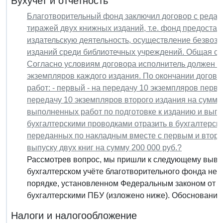
Бухучет и отчетность
Благотворительный фонд заключил договор с редакц
тиражей двух книжных изданий, т.е. фонд предоста
издательскую деятельность, осуществление безвоз
изданий среди библиотечных учреждений. Общая су
Согласно условиям договора исполнитель должен пе
экземпляров каждого издания. По окончании догов
работ: - первый - на передачу 10 экземпляров первог
передачу 10 экземпляров второго издания на сумму 6
выполненных работ по подготовке к изданию и выпуск
бухгалтерскими проводками отразить в бухгалтерском
переданных по накладным вместе с первым и вторым
выпуску двух книг на сумму 200 000 руб.?
Рассмотрев вопрос, мы пришли к следующему вывод
бухгалтерском учёте благотворительного фонда нео
порядке, установленном Федеральным законом от 06
бухгалтерскими ПБУ (изложено ниже). Обоснование.
Налоги и налогообложение