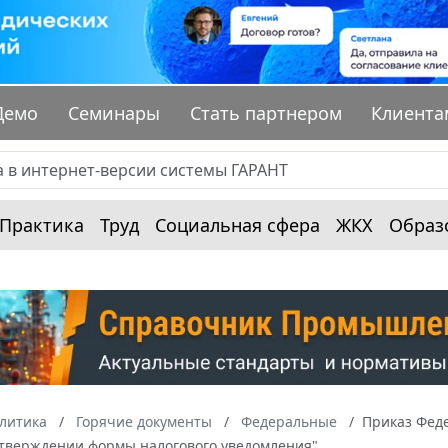
Демо
Семинары
Стать партнером
Клиента
Практика
Труд
Социальная сфера
ЖКХ
Образ
алитика
Горячие документы
Федеральные
Приказ Феде
утверждении формы налогового уведомления"