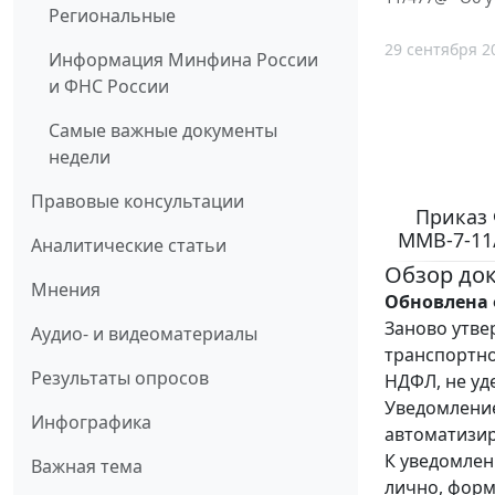
Региональные
29 сентября 2
Информация Минфина России
и ФНС России
Самые важные документы
недели
Правовые консультации
Приказ 
ММВ-7-11
Аналитические статьи
Обзор до
Мнения
Обновлена 
Заново утве
Аудио- и видеоматериалы
транспортно
Результаты опросов
НДФЛ, не уд
Уведомление
Инфографика
автоматизи
К уведомлен
Важная тема
лично, фор