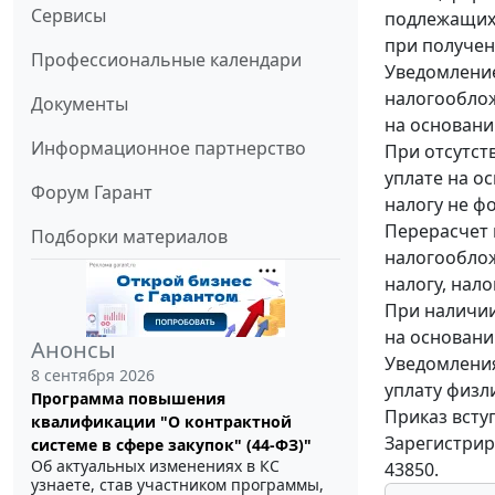
Сервисы
подлежащих 
при получен
Профессиональные календари
Уведомление
налогооблож
Документы
на основани
Информационное партнерство
При отсутст
уплате на о
Форум Гарант
налогу не ф
Перерасчет 
Подборки материалов
налогооблож
налогу, нал
При наличии
на основани
Анонсы
Уведомлени
8 сентября 2026
уплату физл
Программа повышения
Приказ вступ
квалификации "О контрактной
Зарегистрир
системе в сфере закупок" (44-ФЗ)"
Об актуальных изменениях в КС
43850.
узнаете, став участником программы,