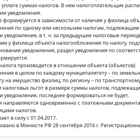
уплате суммах налогов. В нем налогоплательщик расп
ии уведомления.
 формируется в зависимости от наличия у физлица объ
ения по одному или нескольким налогам, подлежащим
и уведомления, в т. ч. за предыдущие налоговые период
вии у физлица объекта налогообложения по налогу, по
сновании уведомления, раздел уведомления по соответ
ормируется.
налога производится в отношении объекта (объектов)
ения в целом по каждому муниципалитету – по земель
огу на имущество физлиц; по региону – по транспортному
 налоговых льгот в размере суммы налогов, подлежащи
и уведомления, последнее формироваться не будет.
я направляются одновременно с платежными документ
ицами налогов.
ает в силу с 01.04.2017.
овано в Минюсте РФ 28 сентября 2016 г. Регистрацион