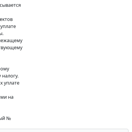
исывается
ектов
 уплате
ы.
длежащему
ствующему
ному
 налогу.
х уплате
ами на
ный №