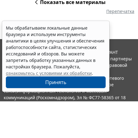
Показать все материалы
Перепечатка
Мы обрабатываем локальные данные
браузера и используем инструменты
аналитики в целях улучшения и обеспечения
работоспособности сайта, статистических
© ООО "НПП "ГАРАНТ-СЕРВИС", 2026. Система ГАРАНТ
исследований и обзоров. Вы можете
выпускается с 1990 года. Компания "Гарант" и ее партнеры
запретить обработку указанных данных в
являются участниками Российской ассоциации правовой
настройках браузера. Пожалуйста,
информации ГАРАНТ.
ознакомьтесь с условиями их обработки
.
Портал ГАРАНТ.РУ зарегистрирован в качестве сетевого
Принять
издания Федеральной службой по надзору в сфере
связи,информационных технологий и массовых
коммуникаций (Роскомнадзором), Эл № ФС77-58365 от 18
июня 2014 года.
16+
Контакты
8-800-200-88-88