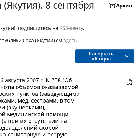
(Якутия). 8 сентября
Архив
Якутии), подпишитесь на
RSS-ленту
.
публики Саха (Якутии) см.
здесь
Раскрыть
обзоры
 августа 2007 г. N 358 "Об
олноты объемов оказываемой
рских пунктов (заведующими
ами, мед. сестрами, в том
и (акушерками),
рой медицинской помощи
а при их отсутствии на
одразделений скорой
ко-санитарную и скорую