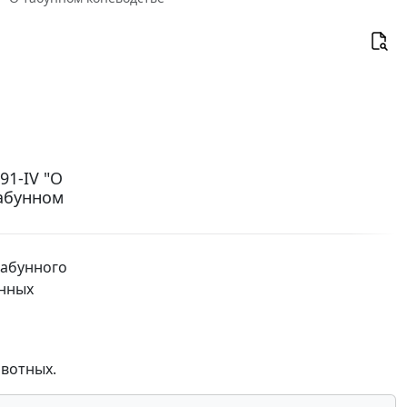
91-IV "О
табунном
табунного
енных
вотных.