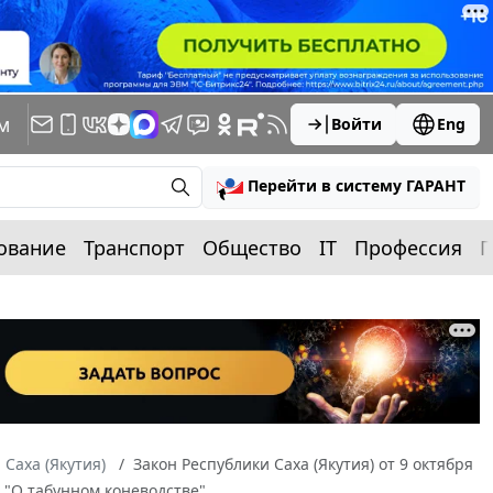
м
Войти
Eng
Перейти в систему ГАРАНТ
ование
Транспорт
Общество
IT
Профессия
П
 Саха (Якутия)
Закон Республики Саха (Якутия) от 9 октября
) "О табунном коневодстве"