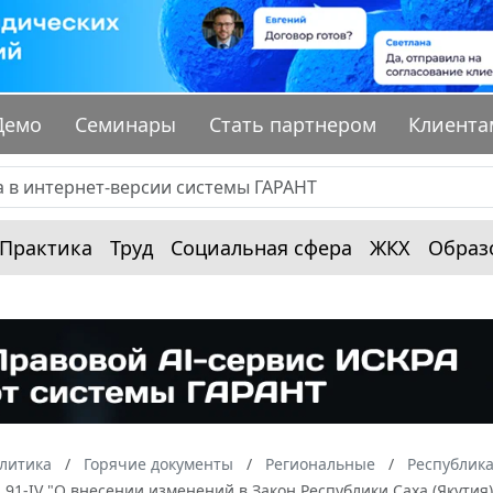
Демо
Семинары
Стать партнером
Клиента
Практика
Труд
Социальная сфера
ЖКХ
Образ
алитика
Горячие документы
Региональные
Республика
 N 91-IV "О внесении изменений в Закон Республики Саха (Якутия