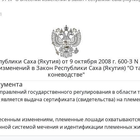
8
ублики Саха (Якутия) от 9 октября 2008 г. 600-З N 
изменений в Закон Республики Саха (Якутия) "О 
коневодстве"
кумента
правлений государственного регулирования в области 
 является выдача сертификата (свидетельства) на плем
несенным изменениям, племенные лошади охватываются
нной системой мечения и идентификации племенных жи