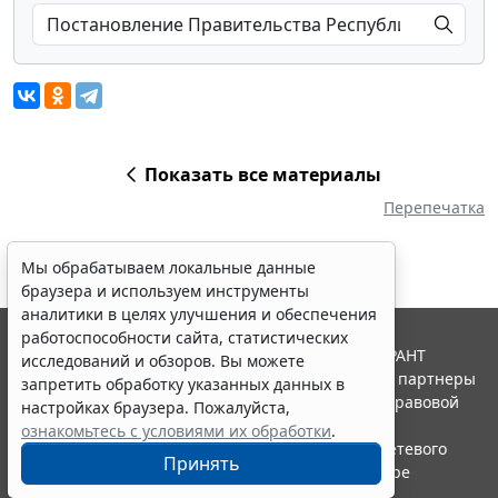
Показать все материалы
Перепечатка
Мы обрабатываем локальные данные
браузера и используем инструменты
аналитики в целях улучшения и обеспечения
работоспособности сайта, статистических
© ООО "НПП "ГАРАНТ-СЕРВИС", 2026. Система ГАРАНТ
исследований и обзоров. Вы можете
выпускается с 1990 года. Компания "Гарант" и ее партнеры
запретить обработку указанных данных в
являются участниками Российской ассоциации правовой
настройках браузера. Пожалуйста,
информации ГАРАНТ.
ознакомьтесь с условиями их обработки
.
Портал ГАРАНТ.РУ зарегистрирован в качестве сетевого
Принять
издания Федеральной службой по надзору в сфере
связи,информационных технологий и массовых