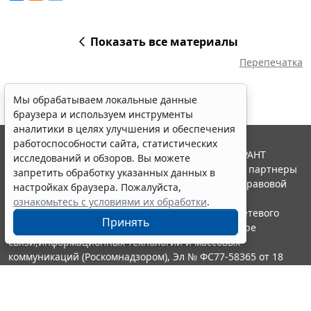
Показать все материалы
Перепечатка
Мы обрабатываем локальные данные
браузера и используем инструменты
аналитики в целях улучшения и обеспечения
работоспособности сайта, статистических
© ООО "НПП "ГАРАНТ-СЕРВИС", 2026. Система ГАРАНТ
исследований и обзоров. Вы можете
выпускается с 1990 года. Компания "Гарант" и ее партнеры
запретить обработку указанных данных в
являются участниками Российской ассоциации правовой
настройках браузера. Пожалуйста,
информации ГАРАНТ.
ознакомьтесь с условиями их обработки
.
Портал ГАРАНТ.РУ зарегистрирован в качестве сетевого
Принять
издания Федеральной службой по надзору в сфере
связи,информационных технологий и массовых
коммуникаций (Роскомнадзором), Эл № ФС77-58365 от 18
июня 2014 года.
16+