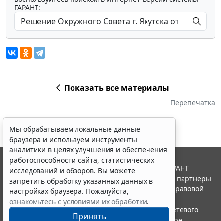
ГАРАНТ:
Показать все материалы
Перепечатка
Мы обрабатываем локальные данные
браузера и используем инструменты
аналитики в целях улучшения и обеспечения
работоспособности сайта, статистических
© ООО "НПП "ГАРАНТ-СЕРВИС", 2026. Система ГАРАНТ
исследований и обзоров. Вы можете
выпускается с 1990 года. Компания "Гарант" и ее партнеры
запретить обработку указанных данных в
являются участниками Российской ассоциации правовой
настройках браузера. Пожалуйста,
информации ГАРАНТ.
ознакомьтесь с условиями их обработки
.
Портал ГАРАНТ.РУ зарегистрирован в качестве сетевого
Принять
издания Федеральной службой по надзору в сфере