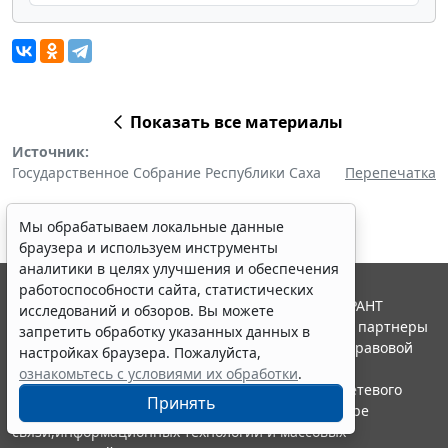
Показать все материалы
Источник:
Государственное Собрание Республики Саха
Перепечатка
Мы обрабатываем локальные данные
браузера и используем инструменты
аналитики в целях улучшения и обеспечения
работоспособности сайта, статистических
© ООО "НПП "ГАРАНТ-СЕРВИС", 2026. Система ГАРАНТ
исследований и обзоров. Вы можете
выпускается с 1990 года. Компания "Гарант" и ее партнеры
запретить обработку указанных данных в
являются участниками Российской ассоциации правовой
настройках браузера. Пожалуйста,
информации ГАРАНТ.
ознакомьтесь с условиями их обработки
.
Портал ГАРАНТ.РУ зарегистрирован в качестве сетевого
Принять
издания Федеральной службой по надзору в сфере
связи,информационных технологий и массовых