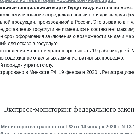
одимой на территории Российской Федерации"
льные специальные марки будут выдаваться по новы
огольрегулирование определило новый порядок выдачи фе
ьной продукции, производимой в России. Это вызвано в т. ч
едоставления госуслуги не изменился и составляет максиму
н срок оформления заключения о возможности выдачи маро
ий для отказа в госуслуге.
готовления марок не должен превышать 19 рабочих дней. Мар
но содержание отдельных административных процедур.
 порядок утратил силу.
стрировано в Минюсте РФ 19 февраля 2020 г. Регистрацио
Экспресс-мониторинг федерального законо
 Министерства транспорта РФ от 14 января 2020 г. N 
бильных перевозок и транзитных международных жел