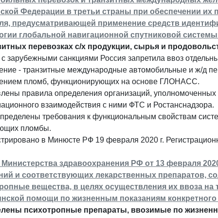
ской Федерации в третьи страны при обеспечении их
ля, предусматривающей применение средств идентиф
огии глобальной навигационной спутниковой систем
зитных перевозках с/х продукции, сырья и продовольс
 с зарубежными санкциями Россия запретила ввоз отдельны
ение - транзитные международные автомобильные и ж/д пе
ением пломб, функционирующих на основе ГЛОНАСС.
влены правила определения организаций, уполномоченных 
ационного взаимодействия с ними ФТС и Ростанснадзора.
определены требования к функциональным свойствам систе
ющих пломбы.
стрировано в Минюсте РФ 19 февраля 2020 г. Регистрацио
 Министерства здравоохранения РФ от 13 февраля 2020
ний и соответствующих лекарственных препаратов, со
ропные вещества, в целях осуществления их ввоза на
нской помощи по жизненным показаниям конкретного 
лены психотропные препараты, ввозимые по жизненн