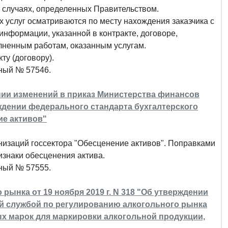
 случаях, определенных Правительством.
 услуг осматриваются по месту нахождения заказчика с
информации, указанной в контракте, договоре,
лненным работам, оказанным услугам.
ту (договору).
нный № 57546.
ении изменений в приказ Министерства финансов
рждении федерального стандарта бухгалтерского
ие активов"
изаций госсектора "Обесценение активов". Поправками
изнаки обесценения актива.
нный № 57555.
ынка от 19 ноября 2019 г. N 318 "Об утверждении
й службой по регулированию алкогольного рынка
х марок для маркировки алкогольной продукции,