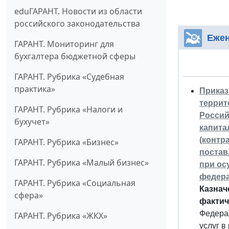
eduГАРАНТ. Новости из области
российского законодательства
Ежен
ГАРАНТ. Мониторинг для
бухгалтера бюджетной сферы
ГАРАНТ. Рубрика «Судебная
практика»
Приказ
террит
ГАРАНТ. Рубрика «Налоги и
Россий
бухучет»
капита
(контр
ГАРАНТ. Рубрика «Бизнес»
постав
ГАРАНТ. Рубрика «Малый бизнес»
при ос
федера
ГАРАНТ. Рубрика «Социальная
Казнач
сфера»
фактич
Федера
ГАРАНТ. Рубрика «ЖКХ»
услуг в