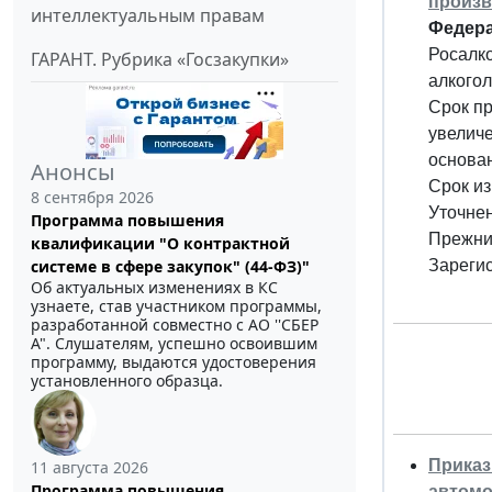
произв
интеллектуальным правам
Федера
Росалк
ГАРАНТ. Рубрика «Госзакупки»
алкогол
Срок пр
увеличе
основан
Анонсы
Срок из
8 сентября 2026
Уточне
Программа повышения
Прежний
квалификации "О контрактной
системе в сфере закупок" (44-ФЗ)"
Зареги
Об актуальных изменениях в КС
узнаете, став участником программы,
разработанной совместно с АО ''СБЕР
А". Слушателям, успешно освоившим
программу, выдаются удостоверения
установленного образца.
Приказ
11 августа 2026
Программа повышения
автомо