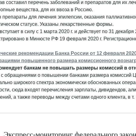
в составил перечень заболеваний и препаратов для их ле
опные вещества, для их ввоза в Россию.
 препараты для лечения эпилепсии, оказания паллиативно
тическом статусе. Указаны лекарственные формы.
вступает в силу с 1 марта 2020 г. и действует по 31 декабря 
стрировано в Минюсте РФ 19 февраля 2020 г. Регистрацио
ческие рекомендации Банка России от 12 февраля 2020
зациями повышенного размера комиссионного вознаг
омендует банкам не повышать размеры комиссий в от
 с обращениями о повышении банками размера комиссий ЦБ
ально широкого спектра экономически обоснованных опера
ости, сюда входят перечисления зарплаты, дивидендов, ал
ний, а также переводы между счетами одного клиента, в т. ч
Экспресс-мониторинг федерального законо