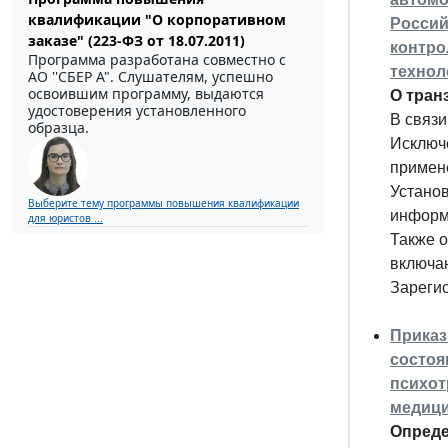
квалификации "О корпоративном
Россий
заказе" (223-ФЗ от 18.07.2011)
контро
Программа разработана совместно с
технол
АО ''СБЕР А". Слушателям, успешно
освоившим программу, выдаются
О тран
удостоверения установленного
В связи
образца.
Исключ
примен
Устано
Выберите тему программы повышения квалификации
информ
для юристов ...
Также 
включа
Зареги
Приказ
состоя
психот
медици
Опреде