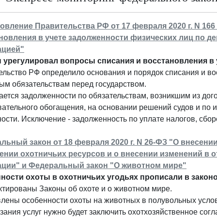
овление Правительства РФ от 17 февраля 2020 г. N 16
новления в учете задолженности физических лиц по д
ацией"
 урегулировал вопросы списания и восстановления в у
льство РФ определило основания и порядок списания и во
ым обязательствам перед государством.
ается задолженности по обязательствам, возникшим из дог
вательного обогащения, на основании решений судов и по
ости. Исключение - задолженность по уплате налогов, сбо
льный закон от 18 февраля 2020 г. N 26-ФЗ "О внесени
ении охотничьих ресурсов и о внесении изменений в 
ции" и Федеральный закон "О животном мире"
ности охоты в охотничьих угодьях прописали в закон
тированы Законы об охоте и о животном мире.
лены особенности охоты на животных в полувольных услов
зания услуг нужно будет заключить охотхозяйственное согл