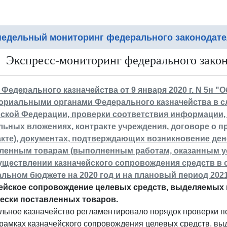
едельный мониторинг федерального законодате
Экспресс-мониторинг федерального законо
 Федерального казначейства от 9 января 2020 г. N 5н 
ориальными органами Федерального казначейства в с
ской Федерации, проверки соответствия информации, у
льных вложениях, контракте учреждения, договоре о п
акте), документах, подтверждающих возникновение де
ленным товарам (выполненным работам, оказанным ус
уществлении казначейского сопровождения средств в 
льном бюджете на 2020 год и на плановый период 2021
ейское сопровождение целевых средств, выделяемых ю
ески поставленных товаров.
льное казначейство регламентировало порядок проверки п
 рамках казначейского сопровождения целевых средств, вы