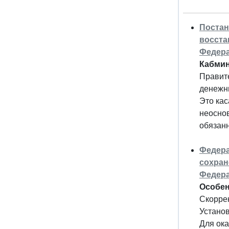
Постан
восста
Федер
Кабмин
Правите
денежн
Это кас
неосно
обязанн
Федера
сохран
Федера
Особен
Скоррек
Установ
Для ока