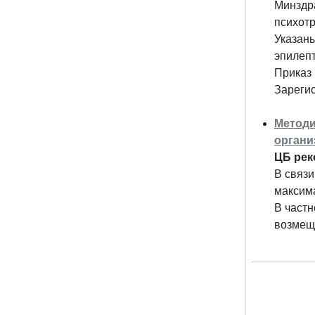
Минздра
психотр
Указаны
эпилеп
Приказ 
Зареги
Методи
органи
ЦБ рек
В связи
максим
В частн
возмеще