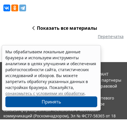
Показать все материалы
Перепечатка
Мы обрабатываем локальные данные
браузера и используем инструменты
аналитики в целях улучшения и обеспечения
работоспособности сайта, статистических
© ООО "НПП "ГАРАНТ-СЕРВИС", 2026. Система ГАРАНТ
исследований и обзоров. Вы можете
выпускается с 1990 года. Компания "Гарант" и ее партнеры
запретить обработку указанных данных в
являются участниками Российской ассоциации правовой
настройках браузера. Пожалуйста,
информации ГАРАНТ.
ознакомьтесь с условиями их обработки
.
Портал ГАРАНТ.РУ зарегистрирован в качестве сетевого
Принять
издания Федеральной службой по надзору в сфере
связи,информационных технологий и массовых
коммуникаций (Роскомнадзором), Эл № ФС77-58365 от 18
июня 2014 года.