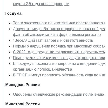
спустя 2,5 года после проверки
Госдума
Торги заложенного по ипотеке или арестованного 
Допускать медработников к профессиональной деят
факта об аккредитации в федеральном регистре
"Веселящий газ": запреты и ответственность
Нормы о нарушении порядка при массовых собрани
С 2022 года предлагается расширить перечень сем
Планируется актуализировать услуги, предоставля
В Госдуму внесены законопроекты о введении админ
организацию попрошайничества
В ГПК РФ могут прописать обязанность суда по изве
Минздрав России
Одобрены клинические рекомендации по лечению д
Минстрой России