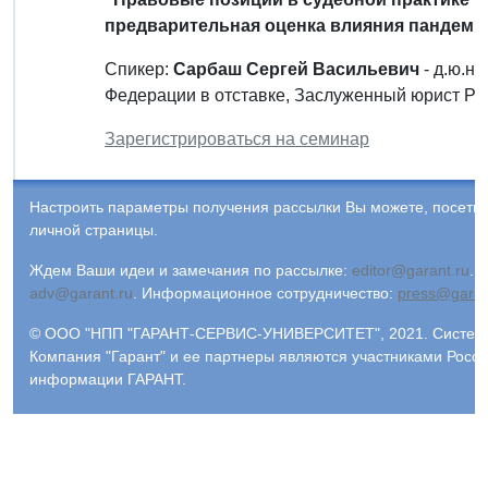
предварительная оценка влияния пандеми
Спикер:
Сарбаш Сергей Васильевич
- д.ю.н
Федерации в отставке, Заслуженный юрист Ро
Зарегистрироваться на семинар
Настроить параметры получения рассылки Вы можете, посети
личной страницы.
Ждем Ваши идеи и замечания по рассылке:
editor@garant.ru
.
Р
adv@garant.ru
.
Информационное сотрудничество:
press@garan
© ООО "НПП "ГАРАНТ-СЕРВИС-УНИВЕРСИТЕТ", 2021. Система 
Компания "Гарант" и ее партнеры являются участниками Росс
информации ГАРАНТ.