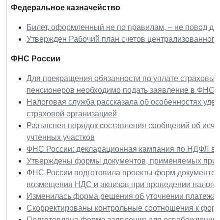
Федеральное казначейство
Билет, оформленный не по правилам, – не повод дл
Утвержден Рабочий план счетов централизованного
ФНС России
Для прекращения обязанности по уплате страховых
пенсионеров необходимо подать заявление в ФНС 
Налоговая служба рассказала об особенностях уд
страховой организацией
Разъяснен порядок составления сообщений об исчи
учтенных участков
ФНС России: декларационная кампания по НДФЛ в 
Утверждены формы документов, применяемых при 
ФНС России подготовила проекты форм документов
возмещения НДС и акцизов при проведении налого
Изменилась форма решения об уточнении платежа
Скорректированы контрольные соотношения к фор
Подготовлена форма заявления для освобождения 