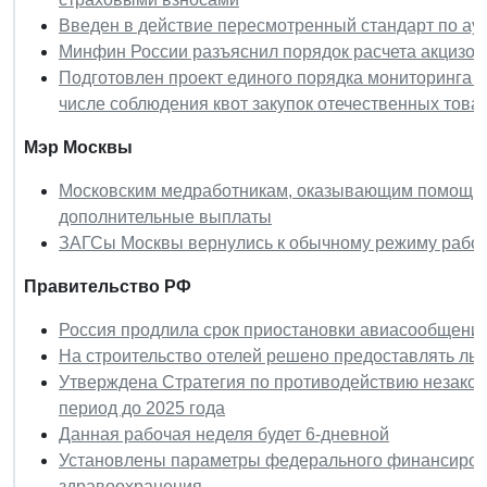
Введен в действие пересмотренный стандарт по ау
Минфин России разъяснил порядок расчета акцизов
Подготовлен проект единого порядка мониторинга з
числе соблюдения квот закупок отечественных това
Мэр Москвы
Московским медработникам, оказывающим помощь 
дополнительные выплаты
ЗАГСы Москвы вернулись к обычному режиму рабо
Правительство РФ
Россия продлила срок приостановки авиасообщения
На строительство отелей решено предоставлять льг
Утверждена Стратегия по противодействию незако
период до 2025 года
Данная рабочая неделя будет 6-дневной
Установлены параметры федерального финансирова
здравоохранения