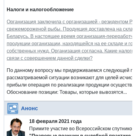
Налоги и налогообложение
Организация заключила с организацией - резидентом Ре
свежемороженой рыбы. Продукция доставлена на склад 
Беларусь. В настоящее время организация-переработчи
продукции организации, находящейся на ее складе и гот
собственных нужд. Организация согласна. Какие налого
связи с совершением данной сделки?
По данному вопросу мы придерживаемся следующей по
рассматриваемой ситуации возникают для целей исчис
прибыли операция по реализации продукции осуществл
Обоснование позиции: Товары, которые вывозятся...
Анонс
18 февраля 2021 года
Примите участие во Всероссийском спутнико
"Правовые позиции в судебной практике п