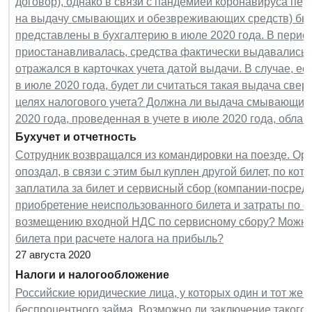
договор), однако в связи с пандемией коронавируса пе
на выдачу смывающих и обезвреживающих средств) был
представлены в бухгалтерию в июле 2020 года. В перио
приостанавливалась, средства фактически выдавались 
отражался в карточках учета датой выдачи. В случае, е
в июле 2020 года, будет ли считаться такая выдача све
целях налогового учета? Должна ли выдача смывающих
2020 года, проведенная в учете в июле 2020 года, обл
Бухучет и отчетность
Сотрудник возвращался из командировки на поезде. Орга
опоздал, в связи с этим был куплен другой билет, по ко
заплатила за билет и сервисный сбор (компании-посредни
приобретение неиспользованного билета и затраты по с
возмещению входной НДС по сервисному сбору? Можно 
билета при расчете налога на прибыль?
27 августа 2020
Налоги и налогообложение
Российские юридические лица, у которых один и тот же 
беспроцентного займа. Возможно ли заключение такого