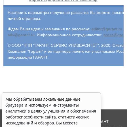
Настроить параметры получения рассылки Вы можете, посети
личной страницы.
Ждем Ваши идеи и замечания по рассылке:
editor@garant.ru
.
Р
adv@garant.ru
.
Информационное сотрудничество:
press@garan
© ООО "НПП "ГАРАНТ-СЕРВИС-УНИВЕРСИТЕТ", 2020. Система 
Компания "Гарант" и ее партнеры являются участниками Росс
информации ГАРАНТ.
Мы обрабатываем локальные данные
браузера и используем инструменты
аналитики в целях улучшения и обеспечения
работоспособности сайта, статистических
© ООО "НПП "ГАРАНТ-СЕРВИС", 2026. Система ГАРАНТ
исследований и обзоров. Вы можете