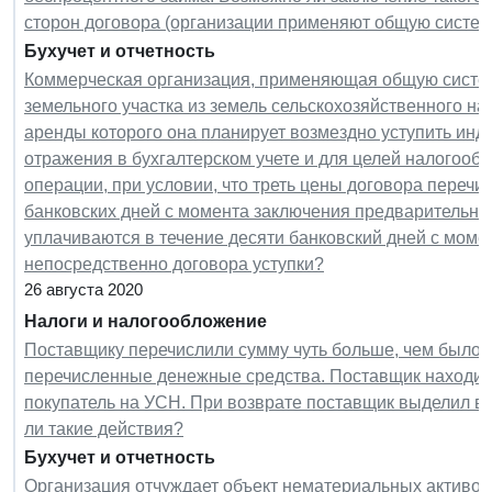
сторон договора (организации применяют общую систе
Бухучет и отчетность
Коммерческая организация, применяющая общую систем
земельного участка из земель сельскохозяйственного на
аренды которого она планирует возмездно уступить ин
отражения в бухгалтерском учете и для целей налогооб
операции, при условии, что треть цены договора перечис
банковских дней с момента заключения предварительног
уплачиваются в течение десяти банковский дней с моме
непосредственно договора уступки?
26 августа 2020
Налоги и налогообложение
Поставщику перечислили сумму чуть больше, чем было 
перечисленные денежные средства. Поставщик находит
покупатель на УСН. При возврате поставщик выделил 
ли такие действия?
Бухучет и отчетность
Организация отчуждает объект нематериальных активов 