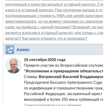
полученный в качестве вклада в уставный капитал. Сум
взноса в уставный капитал. При получении вклада в ус
подтверждающие стоимость НМА для целей налогового у
амортизировался, но на момент продажи он самортизиро
налог на прибыль с данной продажи? Возникает ли налог
является взносом в уставный капитал, или только с су
капитал? Как верно отразить это в проводках?
Анонс
16 сентября 2020 года
Примите участие во Всероссийском спутнико
"Исполнение и прекращение обязательств
Спикер:
Витрянский Василий Владимиров
Председателя Высшего Арбитражного Суда Ро
по кодификации и совершенствованию гражда
Российской Федерации, заслуженный юрист Р
монографий и более 350 иных публикаций по 
Зарегистрироваться на семинар