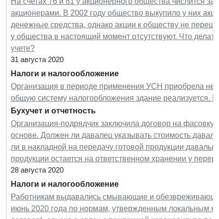
На счетах 76 и 81 у акционерного общества числится з
акционерами. В 2002 году общество выкупило у них ак
денежные средства, однако акции к обществу не переш
у общества в настоящий момент отсутствуют. Что делат
учете?
31 августа 2020
Налоги и налогообложение
Организация в периоде применения УСН приобрела нед
общую систему налогообложения здание реализуется. Н
Бухучет и отчетность
Организация-подрядчик заключила договор на фасовку (
основе. Должен ли давалец указывать стоимость давал
ли в накладной на передачу готовой продукции давальцу
продукции остается на ответственном хранении у перер
28 августа 2020
Налоги и налогообложение
Работникам выдавались смывающие и обезвреживающие 
июнь 2020 года по нормам, утвержденным локальным н