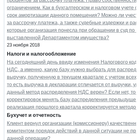
процентов за рассрочку платежа. Право собственности 
ограничением. Как в бухгалтерском и налоговом учете о
срок амортизации данного помещения? Можно ли учесть
за рассрочку платежа, а также судебные издержки и ра
которые организация понесла при обращении в суд по 
выставленной Департаментом имущества?
23 ноября 2018
Налоги и налогообложение
На сегодняшний день ввиду изменения Налогового коде
НДС, а именно, какую базу нужно выбрать для распред
выручку, полученную в текущем квартале с учетом всех 
то есть выручка в декларации отличается от выручки, у
данный метод распределения НДС верен? Если нет, то 
корректировок менять базу распределения предыдущего 
реализация прошлого квартала корректируется методом 
Бухучет и отчетность
Клиент вернул организации (комиссионеру) качественны
комитентом порядок действий в данной ситуации не пред
данной операции?