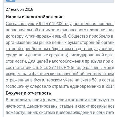
27 ноября 2018
Налоги и налогообложение
Согласно пункту 9 ПБУ 19/02 государственная пошлина 
первоначальной стоимости финансового вложения на сч
договору купли-продажи акций. Общество приобрело в 
организованном рынке ценных бумаг сторонней организ
которой приобретены обществом по договору купли-про
средства и денежные средства) ликвидированной орга
стоимости. Для целей налогообложения прибыли при оп
соответствии с п. 2 ст. 277 НК РФ (в виде разницы меж
имущества и фактически оплаченной обществом стоимос
отраженная в бухгалтерском учете на счете 58, в состав
госпошлину следовало отразить единовременно в 2014 г
Бухучет и отчетность
В нежилом здании (помещения в котором используются д
частности, демонтированы старые и смонтированы новы
пожаротушения; система видеонаблюдения и сети Интер