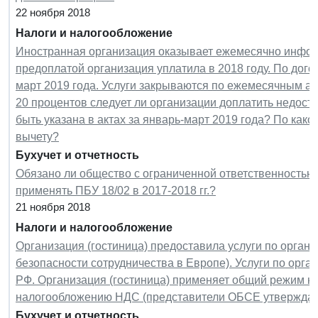
22 ноября 2018
Налоги и налогообложение
Иностранная организация оказывает ежемесячно инфор
предоплатой организация уплатила в 2018 году. По дого
март 2019 года. Услуги закрываются по ежемесячным ак
20 процентов следует ли организации доплатить недо
быть указана в актах за январь-март 2019 года? По како
вычету?
Бухучет и отчетность
Обязано ли общество с ограниченной ответственностью
применять ПБУ 18/02 в 2017-2018 гг.?
21 ноября 2018
Налоги и налогообложение
Организация (гостиница) предоставила услуги по орган
безопасности сотрудничества в Европе). Услуги по орга
РФ. Организация (гостиница) применяет общий режим н
налогообложению НДС (представители ОБСЕ утверждают
Бухучет и отчетность