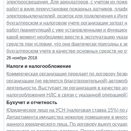
электроосвещения. Для арендаторов, с учетом их поже
работ в виде переустановки пожарных датчиков, плафон
электровыключателей, розеток для подключения к Интерн
бухгалтерском и налоговом учете организации затрат н
работ (манипуляций с уже установленными и функцио
какой момент необходимо ввести в эксплуатацию указа
средств при условии, что они фактически пригодны к экс
бухгалтерском учете в качестве основных средств не о
26 ноября 2018
Налоги и налогообложение
Коммерческая организация передает по договору безво
организации (не является благотворительной) автомоби
деятельности. Выступает ли организация в качестве аге
налогообложения НДС в связи с указанной операцией?
Бухучет и отчетность
Юридическое лицо на УСН (налоговая ставка 15%) по до
Департамента имущества нежилое помещение в многоэ
данного юридического лица. По договору выкуп осущест