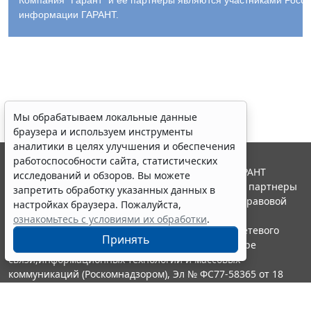
Компания "Гарант" и ее партнеры являются участниками Росс
информации ГАРАНТ.
Мы обрабатываем локальные данные
браузера и используем инструменты
аналитики в целях улучшения и обеспечения
работоспособности сайта, статистических
© ООО "НПП "ГАРАНТ-СЕРВИС", 2026. Система ГАРАНТ
исследований и обзоров. Вы можете
выпускается с 1990 года. Компания "Гарант" и ее партнеры
запретить обработку указанных данных в
являются участниками Российской ассоциации правовой
настройках браузера. Пожалуйста,
информации ГАРАНТ.
ознакомьтесь с условиями их обработки
.
Портал ГАРАНТ.РУ зарегистрирован в качестве сетевого
Принять
издания Федеральной службой по надзору в сфере
связи,информационных технологий и массовых
коммуникаций (Роскомнадзором), Эл № ФС77-58365 от 18
июня 2014 года.