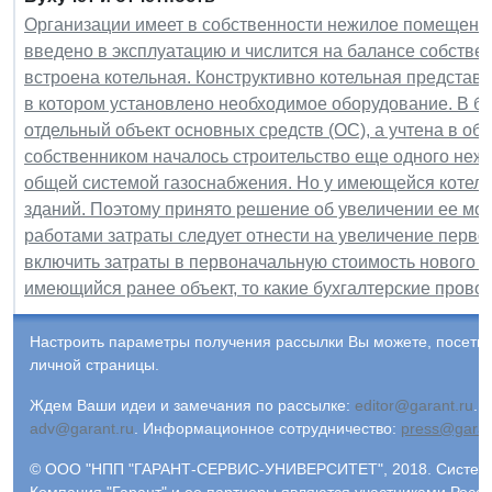
Организации имеет в собственности нежилое помещение 
введено в эксплуатацию и числится на балансе собстве
встроена котельная. Конструктивно котельная представ
в котором установлено необходимое оборудование. В бу
отдельный объект основных средств (ОС), а учтена в об
собственником началось строительство еще одного неж
общей системой газоснабжения. Но у имеющейся котель
зданий. Поэтому принято решение об увеличении ее мощ
работами затраты следует отнести на увеличение перво
включить затраты в первоначальную стоимость нового зд
имеющийся ранее объект, то какие бухгалтерские провод
Настроить параметры получения рассылки Вы можете, посети
личной страницы.
Ждем Ваши идеи и замечания по рассылке:
editor@garant.ru
.
Р
adv@garant.ru
.
Информационное сотрудничество:
press@garan
© ООО "НПП "ГАРАНТ-СЕРВИС-УНИВЕРСИТЕТ", 2018. Система 