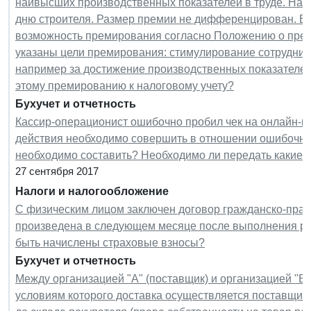
наивысших производственных показателей в труде. Нач
дню строителя. Размер премии не дифференцирован. В 
возможность премирования согласно Положению о пре
указаны цели премирования: стимулирование сотрудников
например за достижение производственных показателей
этому премированию к налоговому учету?
Бухучет и отчетность
Кассир-операционист ошибочно пробил чек на онлайн-кас
действия необходимо совершить в отношении ошибочно
необходимо составить? Необходимо ли передать какие-
27 сентября 2017
Налоги и налогообложение
С физическим лицом заключен договор гражданско-право
произведена в следующем месяце после выполнения раб
быть начислены страховые взносы?
Бухучет и отчетность
Между организацией "А" (поставщик) и организацией "Б" 
условиям которого доставка осуществляется поставщик