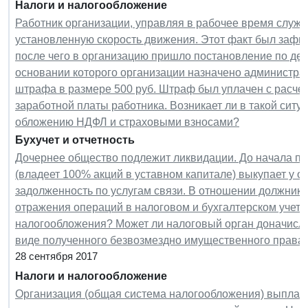
Налоги и налогообложение
Работник организации, управляя в рабочее время слу
установленную скорость движения. Этот факт был зафи
после чего в организацию пришло постановление по де
основании которого организации назначено администра
штрафа в размере 500 руб. Штраф был уплачен с расчет
заработной платы работника. Возникает ли в такой ситу
обложению НДФЛ и страховыми взносами?
Бухучет и отчетность
Дочернее общество подлежит ликвидации. До начала п
(владеет 100% акций в уставном капитале) выкупает у 
задолженность по услугам связи. В отношении должника
отражения операций в налоговом и бухгалтерском учет
налогообложения? Может ли налоговый орган доначисл
виде полученного безвозмездно имущественного права
28 сентября 2017
Налоги и налогообложение
Организация (общая система налогообложения) выплач