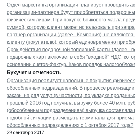
Отдел маркетинга организации планирует проводить акц
организации-партнера будут приобретаться подарочные
физическим лицам. При покупке бочкового масла предус
суммой, которую клиент может использовать при заправ
партнер организации (далее - Компания), не являются
клиенту (покупателю), который единовременно приобрете
Срок действия подарочной топливной карты (далее - под
подарочных карт включает в себя "входной" НДС, котор
основании счетов-фактур. Каков порядок налогообложе
Бухучет и отчетность
Организация реализует напольные покрытия физическим
обособленных подразделений. В процессе реализации т
заказы на ряд услуг (в частности, по укладке проданных 
прошлый 2016 год получила выручку более 40 млн. руб.
(обособленным подразделениям) выручка составляла как 
подобной ситуации размещать терминалы для приема ка
обособленных подразделениях с 1 октября 2017 года?
29 сентября 2017