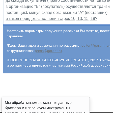
до склада покупателя (право собственности на товар пе
в организацию "Б" (покупатель) осуществляется транзит
поставщик), минуя склад организации "А" (поставщик). 
и каков порядок заполнения строк 10, 13, 15, 18?
Настроить параметры получения рассылки Вы можете, посети
страницы.
Ждем Ваши идеи и замечания по рассылке:
editor@garant.ru
.
Р
сотрудничество:
press@garant.ru
.
© ООО "НПП "ГАРАНТ-СЕРВИС-УНИВЕРСИТЕТ", 2017. Система Г
и ее партнеры являются участниками Российской ассоциации
Мы обрабатываем локальные данные
браузера и используем инструменты