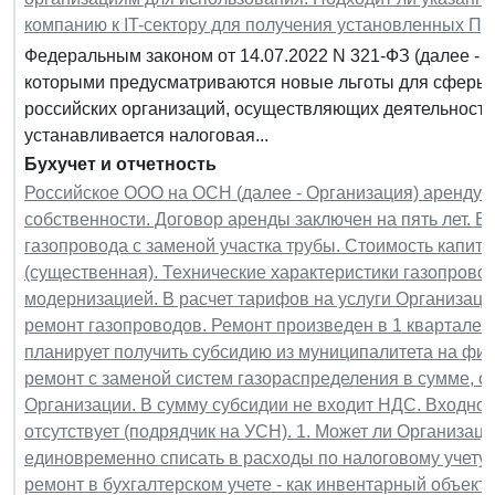
компанию к IT-сектору для получения установленных Пр
Федеральным законом от 14.07.2022 N 321-ФЗ (далее - 
которыми предусматриваются новые льготы для сферы I
российских организаций, осуществляющих деятельность
устанавливается налоговая...
Бухучет и отчетность
Российское ООО на ОСН (далее - Организация) арендуе
собственности. Договор аренды заключен на пять лет. В
газопровода с заменой участка трубы. Стоимость капита
(существенная). Технические характеристики газопрово
модернизацией. В расчет тарифов на услуги Организац
ремонт газопроводов. Ремонт произведен в 1 квартале 2
планирует получить субсидию из муниципалитета на фи
ремонт с заменой систем газораспределения в сумме, 
Организации. В сумму субсидии не входит НДС. Входно
отсутствует (подрядчик на УСН). 1. Может ли Организаци
единовременно списать в расходы по налоговому учету 
ремонт в бухгалтерском учете - как инвентарный объект