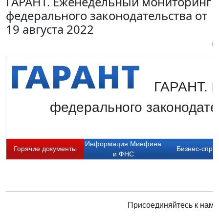
ГАРАНТ. Еженедельный мониторинг
федерального законодательства от
19 августа 2022
Пи
ГАРАНТ. 
федерального законодате
Информация Минфина
Горячие документы
Бизнес-спра
и ФНС
Присоединяйтесь к нам 