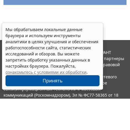
Мы обрабатываем локальные данные
браузера и используем инструменты
аналитики в целях улучшения и обеспечения
работоспособности сайта, статистических
© ООО "НПП "ГАРАНТ-СЕРВИС", 2026. Система ГАРАНТ
исследований и обзоров. Вы можете
выпускается с 1990 года. Компания "Гарант" и ее партнеры
запретить обработку указанных данных в
являются участниками Российской ассоциации правовой
настройках браузера. Пожалуйста,
информации ГАРАНТ.
ознакомьтесь с условиями их обработки
.
Портал ГАРАНТ.РУ зарегистрирован в качестве сетевого
Принять
издания Федеральной службой по надзору в сфере
связи,информационных технологий и массовых
коммуникаций (Роскомнадзором), Эл № ФС77-58365 от 18
июня 2014 года.
16+
Контакты
8-800-200-88-88