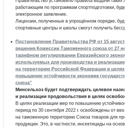
Правительство установило правила выдачи таких л
работающим по программам спортподготовки, будет
электронное заявление.
Лицензии, полученные в упрощённом порядке, будут 
спортивные центры и школы смогут получить бесср
Постановление Правительства РФ от 15 августа 2
решения Комиссии Таможенного союза от 27 нояб
тарифном регулировании Евразийского экономи
используемых для производства и реализации
на территорию Российской Федерации в целях 
повышение устойчивости экономик государств 
союза"
Минсельхоз будет подтверждать целевое назна
и реализации продовольствия в целях освобож
В целях реализации мер по повышению устойчивост
период по 30 сентября 2022 г. освобождены от вв
на таможенную территорию Союза товаров для про
продукции. Это, в частности, инсектициды на основе