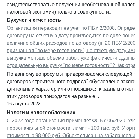
свидетельствовать о получении необоснованной налог
налоговой экономии) только в совокупности...
Бухучет и отчетность
Организация переходит на учет по ПБУ 2/2008. Определ
договору на отчетную дату производится по доле понесе
величине общих расходов по договору (п. 20 ПБУ 2/2008
признанная "по мере готовности", на отчетную дату имее
выручка меньше объема работ, уже фактически сданных з
отрицательную выручку "по мере готовности"? Как отраз
По данному вопросу мы придерживаемся следующей поз
договоров строительного подряда" обусловлено заключ
длительный характер или относящихся к разным отчетны
этих договоров приходятся на разные...
16 августа 2022
Налоги и налогообложение
С 2022 года организация применяет ФСБУ 06/2020. Учет
первоначальной стоимости, лимит - 100 тыс. руб. У орг
стоимостью 98 000 руб. Объект списан на забалансовый 