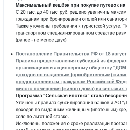
Максимальный кешбэк при покупке путевок на Д
С 20 тыс. до 40 тыс. руб. решено увеличить максим
гражданам при бронировании отелей или санаторие
Также уточнены требования к туристской услуге. Пе
транспортном специализированном средстве размещ
(ранее - не менее двух).
Постановление Правительства РФ от 18 августа 
Правила предоставления субсидий из федерал
организациям и акционерному обществу "ДОМ.
доходов по выданным (приобретенным) жилищн
предоставленным гражданам Российской Федера
жилого помещения (жилого дома) на сельских т
Программа "Сельская ипотека" стала бессрочно
Уточнены правила субсидирования банков и АО "Д
доходов по выданным жилищным (ипотечным) кредита
селе по льготной ставке.
Исключены положения о сроке реализации программ