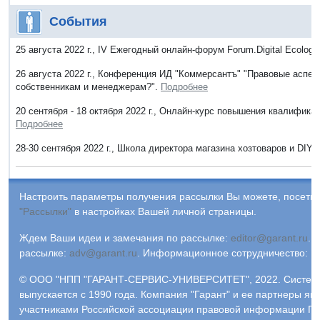
События
25 августа 2022 г., IV Ежегодный онлайн-форум Forum.Digital Ecology
26 августа 2022 г., Конференция ИД "Коммерсантъ" "Правовые аспект
собственникам и менеджерам?".
Подробнее
20 сентября - 18 октября 2022 г., Онлайн-курс повышения квалифик
Подробнее
28-30 сентября 2022 г., Школа директора магазина хозтоваров и DIY.
Настроить параметры получения рассылки Вы можете, посетив
"Рассылки"
в настройках Вашей личной страницы.
Ждем Ваши идеи и замечания по рассылке:
editor@garant.ru
.
Р
рассылке:
adv@garant.ru
.
Информационное сотрудничество:
p
© ООО "НПП "ГАРАНТ-СЕРВИС-УНИВЕРСИТЕТ", 2022. Систем
выпускается с 1990 года. Компания "Гарант" и ее партнеры яв
участниками Российской ассоциации правовой информации ГА