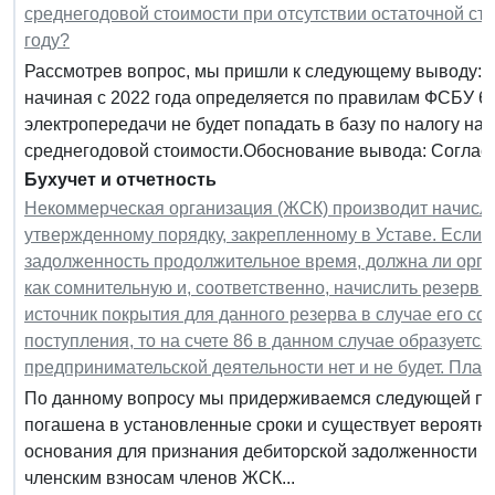
среднегодовой стоимости при отсутствии остаточной сто
году?
Рассмотрев вопрос, мы пришли к следующему выводу: Н
начиная с 2022 года определяется по правилам ФСБУ 6/
электропередачи не будет попадать в базу по налогу н
среднегодовой стоимости.Обоснование вывода: Согласн
Бухучет и отчетность
Некоммерческая организация (ЖСК) производит начисле
утвержденному порядку, закрепленному в Уставе. Если 
задолженность продолжительное время, должна ли орг
как сомнительную и, соответственно, начислить резерв
источник покрытия для данного резерва в случае его с
поступления, то на счете 86 в данном случае образуется
предпринимательской деятельности нет и не будет. Пла
По данному вопросу мы придерживаемся следующей поз
погашена в установленные сроки и существует вероятно
основания для признания дебиторской задолженности с
членским взносам членов ЖСК...