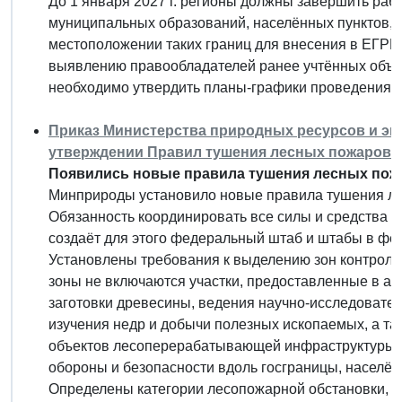
До 1 января 2027 г. регионы должны завершить ра
муниципальных образований, населённых пунктов, 
местоположении таких границ для внесения в ЕГРН
выявлению правообладателей ранее учтённых объек
необходимо утвердить планы-графики проведения у
Приказ Министерства природных ресурсов и экол
утверждении Правил тушения лесных пожаров"
Появились новые правила тушения лесных пож
Минприроды установило новые правила тушения л
Обязанность координировать все силы и средства т
создаёт для этого федеральный штаб и штабы в фе
Установлены требования к выделению зон контроля 
зоны не включаются участки, предоставленные в ар
заготовки древесины, ведения научно-исследовател
изучения недр и добычи полезных ископаемых, а та
объектов лесоперерабатывающей инфраструктуры. 
обороны и безопасности вдоль госграницы, населён
Определены категории лесопожарной обстановки, п