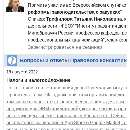
Примите участие во Всероссийском спутнико
реформы законодательства о закупках"
.
Спикер:
Трефилова Татьяна Николаевна
, к
деятельности ФГБОУ "Институт развития допо
Минобрнауки России, профессор кафедры рег
профессиональных квалификаций", член-кор
Зарегистрироваться на семинар
Вопросы и ответы Правового консалтинг
19 августа 2022
Налоги и налогообложение
По состоянию на сегодняшний день IT-компании могут п
Правительством РФ, однако при этом организация должн
том числе осуществлять определенные виды деятельнос
продуктов для ЭВМ (приложений), которые были разраб
последующем зарегистрированы в Роспатенте. Сейчас 
бесплатного скачивания в App Store и Google Market, а
организациям для использования. Подходит ли указанная