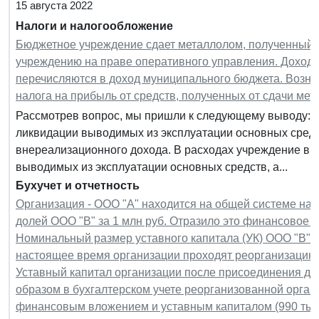
15 августа 2022
Налоги и налогообложение
Бюджетное учреждение сдает металлолом, полученный 
учреждению на праве оперативного управления. Доход
перечисляются в доход муниципального бюджета. Возник
налога на прибыль от средств, полученных от сдачи ме
Рассмотрев вопрос, мы пришли к следующему выводу: С
ликвидации выводимых из эксплуатации основных средст
внереализационного дохода. В расходах учреждение вп
выводимых из эксплуатации основных средств, а...
Бухучет и отчетность
Организация - ООО "А" находится на общей системе на
долей ООО "В" за 1 млн руб. Отразило это финансовое в
Номинальный размер уставного капитала (УК) ООО "В" (д
настоящее время организации проходят реорганизацию 
Уставный капитал организации после присоединения до
образом в бухгалтерском учете реорганизованной орган
финансовым вложением и уставным капиталом (990 тыс. р