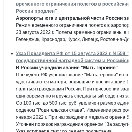
временного ограничения полетов в российские 
России продлен"
Аэропорты юга и центральной части России зак
Режим временного ограничения полетов в аэропорт
23 августа 2022 г. Полеты временно ограничены в а
Геленджик, Краснодар, Курск, Липецк, Ростов-на-До
Указ Президента РФ от 15 августа 2022 г. N 55
государственной наградной системы Российск
В России учредили звание "Мать-героиня".
Президент РФ учредил звание "Мать-героиня" и опр
удостаиваются матери, родившие и воспитавшие 10 
являться гражданами России. При присвоении зван
единовременно и вручать специальный орден из зол
Со 100 тыс. до 500 тыс. руб. увеличен размер еди
орденом "Родительская слава". Изменение распрос
января 2022 г. При награждении медалью ордена буд
Уточнен порядок награждения орденом "За заслуги 
Указ вступает в силу со дня его подписания.