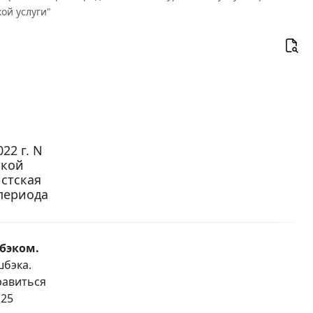
ой услуги"
22 г. N
ской
стская
 периода
шбэком.
шбэка.
правиться
 25