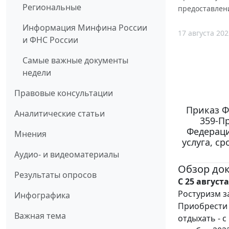
Региональные
предоставлени
Информация Минфина России
17 августа 202
и ФНС России
Самые важные документы
недели
Правовые консультации
Приказ Фе
Аналитические статьи
359-П
Федераци
Мнения
услуга, с
Аудио- и видеоматериалы
Обзор до
Результаты опросов
С 25 август
Ростуризм з
Инфографика
Приобрести п
Важная тема
отдыхать - с 