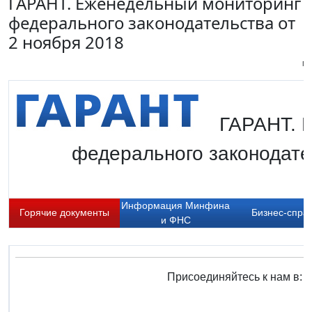
ГАРАНТ. Еженедельный мониторинг
федерального законодательства от
2 ноября 2018
Пи
ГАРАНТ. 
федерального законодател
Информация Минфина
Горячие документы
Бизнес-спра
и ФНС
Присоединяйтесь к нам в: