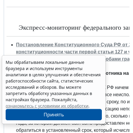
Мы обрабатываем локальные данные
браузера и используем инструменты
Экспресс-мониторинг федерального зако
аналитики в целях улучшения и обеспечения
работоспособности сайта, статистических
исследований и обзоров. Вы можете
Постановление Конституционного Суда РФ от 25 о
запретить обработку указанных данных в
конституционности части первой статьи 127 и ч
настройках браузера. Пожалуйста,
Российской Федерации в связи с жалобами гражд
ознакомьтесь с условиями их обработки
.
других"
Принять
КС запретил ограничивать право работника на
отпуска.
Конституционный Суд разъяснил, что ТК РФ ничем н
Erid: 4CQwVszH9pWwojUA9Q3
Реклама
увольнении денежную компенсацию за все неиспольз
установлено каких-либо ограничений по сроку, по и
Получите полный доступ к системе
Если работодатель не выплатил компенсацию непос
ГАРАНТ бесплатно на 3 дня!
взыскать ее через суд независимо от того, сколько
Получить доступ
года, за который должен был быть предоставлен неи
обратиться в установленный срок, который исчисля