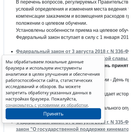
В перечень вопросов, регулируемых Правительство
условий определения и изменения места ведения т
компенсации заказчиком и возмещения расходов гр
положении о целевом обучении.
Установлены особенности приема на целевое обучен
Федеральный закон вступает в силу с 1 января 2019 
Федеральный закон от 3 августа 2018 г. N 336-Ф
Федерального закона "О днях воинской славы и
Мы обрабатываем локальные данные
Введена еще одна памятная дата - День приняти
браузера и используем инструменты
Российской империи.
аналитики в целях улучшения и обеспечения
Установлена новая памятная дата России - День пр
работоспособности сайта, статистических
исследований и обзоров. Вы можете
Российской империи (19 апреля 1783 г.).
запретить обработку указанных данных в
Введение этой памятной даты подтверждает истор
настройках браузера. Пожалуйста,
с Россией.
ознакомьтесь с условиями их обработки
.
Закон вступает в силу со дня его официального опу
Принять
Федеральный закон от 3 августа 2018 г. N 335-
закон "О государственной поддержке кинемато