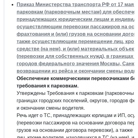
Приказ Министерства транспорта РФ от 17 мая 2
парковкам (парковочным местам) для обеспечен
принадлежащих юридическим лицам и индивид
осуществляющим перевозки пассажиров на осно
фрахтования и (или) грузов на основании догов
также осуществляющим перемещение лиц, кроме
средстве (на нем), и (или) материальных объек
(перевозки для собственных нужд), в границах 
городов федерального значения Москвы, Санкт
возвращении из рейса и окончании смены води
Обеспечение коммерческими перевозчиками бе
требования к парковкам.
Утверждены Требования к парковкам (парковочным 
границах городских поселений, округов, городов ф
и окончании смены водителя.
Речь идет о ТС, принадлежащих юрлицам и ИП, ос
(перевозки пассажиров на основании договора пере
грузов на основании договора перевозки), а также
лиц, кроме водителя, находящихся в ТС (на нем), и