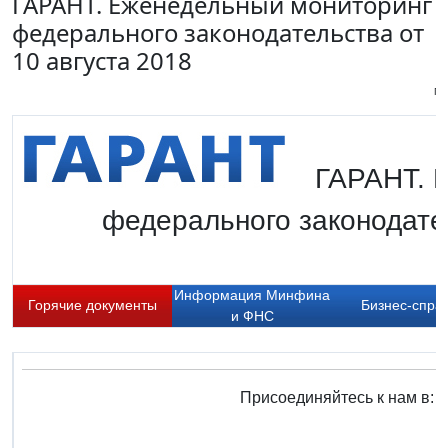
ГАРАНТ. Еженедельный мониторинг
федерального законодательства от
10 августа 2018
Пи
ГАРАНТ. 
федерального законодате
Информация Минфина
Горячие документы
Бизнес-спра
и ФНС
Присоединяйтесь к нам в: