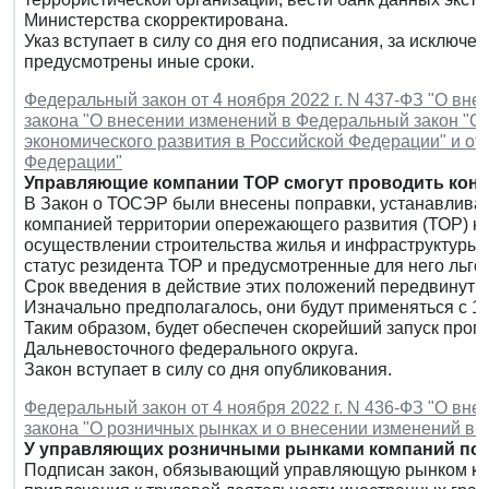
Министерства скорректирована.
Указ вступает в силу со дня его подписания, за исключ
предусмотрены иные сроки.
Федеральный закон от 4 ноября 2022 г. N 437-ФЗ "О вн
закона "О внесении изменений в Федеральный закон "О
экономического развития в Российской Федерации" и о
Федерации"
Управляющие компании ТОР смогут проводить конкур
В Закон о ТОСЭР были внесены поправки, устанавлив
компанией территории опережающего развития (ТОР) ко
осуществлении строительства жилья и инфраструктуры н
статус резидента ТОР и предусмотренные для него льго
Срок введения в действие этих положений передвинут на
Изначально предполагалось, они будут применяться с 11
Таким образом, будет обеспечен скорейший запуск прог
Дальневосточного федерального округа.
Закон вступает в силу со дня опубликования.
Федеральный закон от 4 ноября 2022 г. N 436-ФЗ "О вн
закона "О розничных рынках и о внесении изменений в 
У управляющих розничными рынками компаний поя
Подписан закон, обязывающий управляющую рынком ко