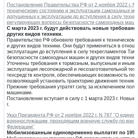
Постановление Правительства РФ от 2 ноября 2022 г. N
техническому состоянию и эксплуатации самоходных маш
допущенных к эксплуатации до вступления в силу техни
регулирующих вопросы безопасности самоходных машин 
С марта 2023 г. будут действовать новые требован
других видов техники.
Правительство РФ обновило требования к техническом
и других видов техники. Они будут применяться в отнош
эксплуатации до вступления в силу техрегламентов Та
безопасности самоходных машин и других видов техники
Уточнены требования к тормозным, выпускным и иным си
эксплуатация лесопожарной и лесозаготовительной техн
техсредств контроля, обеспечивающих возможность п
позволяющей установить траекторию движения техники.
Прежние требования утратят силу, за исключением поло
машинами.
Постановление вступает в силу с 1 марта 2023 г. Новые
г.
Указ Президента РФ от 2 ноября 2022 г. N 787 "О един
военнослужащим, проходящим военную службу по контр
Федерации"
Мобилизованным единовременно выплатят по 195 т