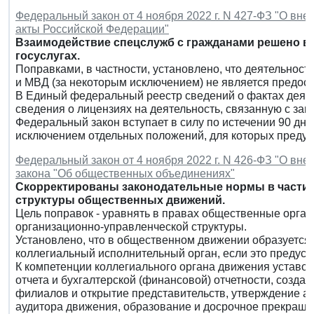
Федеральный закон от 4 ноября 2022 г. N 427-ФЗ "О вн
акты Российской Федерации"
Взаимодействие спецслужб с гражданами решено вы
госуслугах.
Поправками, в частности, установлено, что деятельно
и МВД (за некоторым исключением) не является предост
В Единый федеральный реестр сведений о фактах деяте
сведения о лицензиях на деятельность, связанную с защ
Федеральный закон вступает в силу по истечении 90 дне
исключением отдельных положений, для которых предус
Федеральный закон от 4 ноября 2022 г. N 426-ФЗ "О вн
закона "Об общественных объединениях"
Скорректированы законодательные нормы в части 
структуры общественных движений.
Цель поправок - уравнять в правах общественные орга
организационно-управленческой структуры.
Установлено, что в общественном движении образуется
коллегиальный исполнительный орган, если это предусм
К компетенции коллегиального органа движения уставом
отчета и бухгалтерской (финансовой) отчетности, создан
филиалов и открытие представительств, утверждение а
аудитора движения, образование и досрочное прекраще