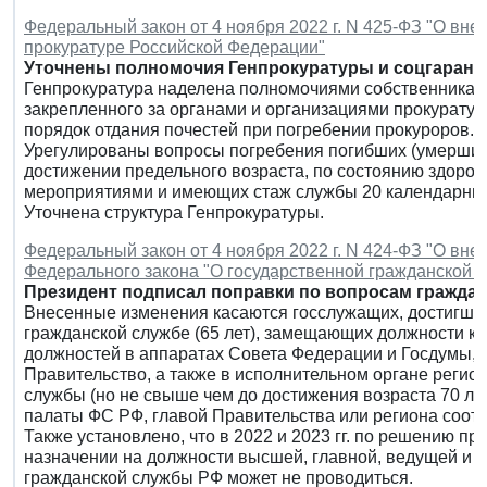
Федеральный закон от 4 ноября 2022 г. N 425-ФЗ "О вн
прокуратуре Российской Федерации"
Уточнены полномочия Генпрокуратуры и соцгарант
Генпрокуратура наделена полномочиями собственника 
закрепленного за органами и организациями прокуратур
порядок отдания почестей при погребении прокуроров.
Урегулированы вопросы погребения погибших (умерших)
достижении предельного возраста, по состоянию здоров
мероприятиями и имеющих стаж службы 20 календарных 
Уточнена структура Генпрокуратуры.
Федеральный закон от 4 ноября 2022 г. N 424-ФЗ "О внес
Федерального закона "О государственной гражданской 
Президент подписал поправки по вопросам гражда
Внесенные изменения касаются госслужащих, достигши
гражданской службе (65 лет), замещающих должности ка
должностей в аппаратах Совета Федерации и Госдумы, 
Правительство, а также в исполнительном органе регио
службы (но не свыше чем до достижения возраста 70 ле
палаты ФС РФ, главой Правительства или региона соотв
Также установлено, что в 2022 и 2023 гг. по решению п
назначении на должности высшей, главной, ведущей и 
гражданской службы РФ может не проводиться.