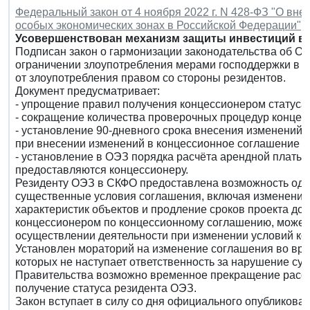
Федеральный закон от 4 ноября 2022 г. N 428-ФЗ "О вн
особых экономических зонах в Российской Федерации"
Усовершенствован механизм защиты инвестиций в 
Подписан закон о гармонизации законодательства об ОЭ
ограничении злоупотребления мерами господдержки в О
от злоупотребления правом со стороны резидентов.
Документ предусматривает:
- упрощение правил получения концессионером статуса 
- сокращение количества проверочных процедур концес
- установление 90-дневного срока внесения изменений 
при внесении изменений в концессионное соглашение о
- установление в ОЭЗ порядка расчёта арендной платы 
предоставляются концессионеру.
Резиденту ОЭЗ в СКФО предоставлена возможность одн
существенные условия соглашения, включая изменение
характеристик объектов и продление сроков проекта до 
концессионером по концессионному соглашению, может 
осуществлении деятельности при изменении условий ко
Установлен мораторий на изменение соглашения во врем
которых не наступает ответственность за нарушение с
Правительства возможно временное прекращение рассм
получение статуса резидента ОЭЗ.
Закон вступает в силу со дня официального опубликован