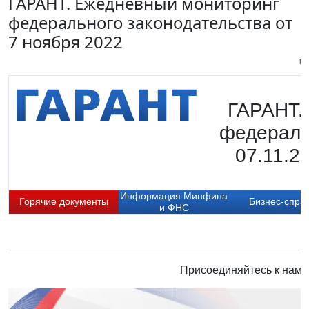
ГАРАНТ. Ежедневный мониторинг
федерального законодательства от
7 ноября 2022
Пи
ГАРАНТ.
федераль
07.11.2
Информация Минфина
Горячие документы
Бизнес-спра
и ФНС
Присоединяйтесь к нам 