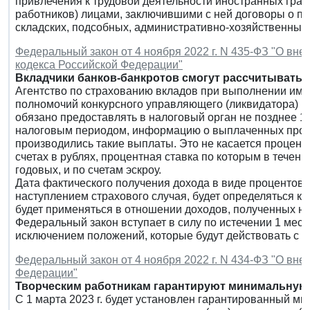
привлечения к трудовой деятельности иностранных гражд
работников) лицами, заключившими с ней договоры о пре
складских, подсобных, административно-хозяйственных
Федеральный закон от 4 ноября 2022 г. N 435-ФЗ "О вне
кодекса Российской Федерации"
Вкладчики банков-банкротов смогут рассчитывать 
Агентство по страхованию вкладов при выполнении им
полномочий конкурсного управляющего (ликвидатора) в
обязано предоставлять в налоговый орган не позднее 1
налоговым периодом, информацию о выплаченных проце
производились такие выплаты. Это не касается процент
счетах в рублях, процентная ставка по которым в течен
годовых, и по счетам эскроу.
Дата фактического получения дохода в виде процентов, 
наступлением страхового случая, будет определяться ка
будет применяться в отношении доходов, полученных нач
Федеральный закон вступает в силу по истечении 1 меся
исключением положений, которые будут действовать с 1 
Федеральный закон от 4 ноября 2022 г. N 434-ФЗ "О вне
Федерации"
Творческим работникам гарантируют минимальную з
С 1 марта 2023 г. будет установлен гарантированный ми