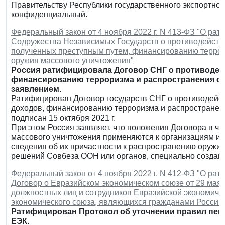
Правительству Республики государственного экспортного
конфиденциальный.
Федеральный закон от 4 ноября 2022 г. N 413-ФЗ "О рат
Содружества Независимых Государств о противодействи
полученных преступным путем, финансированию терро
оружия массового уничтожения"
Россия ратифицировала Договор СНГ о противоде
финансированию терроризма и распространения ор
заявлением.
Ратифицирован Договор государств СНГ о противодейс
доходов, финансированию терроризма и распространен
подписан 15 октября 2021 г.
При этом Россия заявляет, что положения Договора в 
массового уничтожения применяются к организациям и 
сведения об их причастности к распространению оружия
решений Совбеза ООН или органов, специально созда
Федеральный закон от 4 ноября 2022 г. N 412-ФЗ "О ра
Договор о Евразийском экономическом союзе от 29 мая 
должностных лиц и сотрудников Евразийской экономиче
экономического союза, являющихся гражданами Россий
Ратифицирован Протокол об уточнении правил пен
ЕЭК.