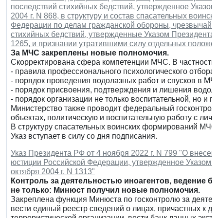
последствий стихийных бедствий, утвержденное Указом
2004 г. N 868, в структуру и состав спасательных воин
Федерации по делам гражданской обороны, чрезвычайн
стихийных бедствий, утвержденные Указом Президента Р
1265, и признании утратившими силу отдельных положе
За МЧС закреплены новые полномочия.
Скорректирована сфера компетенции МЧС. В частности,
- правила профессионального психологического отбора 
- порядок проведения водолазных работ и спусков в МЧ
- порядок присвоения, подтверждения и лишения водо
- порядок организации не только воспитательной, но и 
Министерство также проводит федеральный госконтроль
объектах, политическую и воспитательную работу с лич
В структуру спасательных воинских формирований МЧС
Указ вступает в силу со дня подписания.
Указ Президента РФ от 4 ноября 2022 г. N 799 "О внес
юстиции Российской Федерации, утвержденное Указом П
октября 2004 г. N 1313"
Контроль за деятельностью иноагентов, ведение б
не только: Минюст получил новые полномочия.
Закреплена функция Минюста по госконтролю за деятель
вести единый реестр сведений о лицах, причастных к де
террористической организации, вести банк данных экст