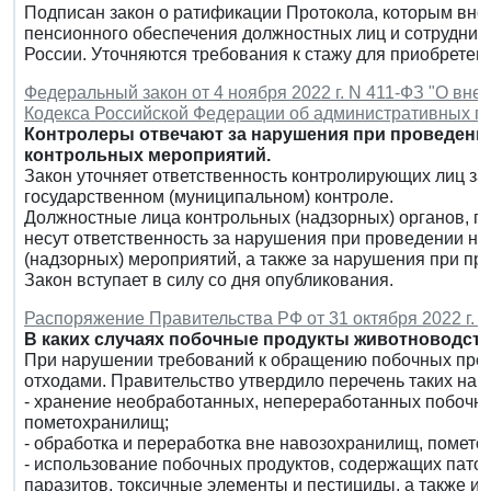
Подписан закон о ратификации Протокола, которым вно
пенсионного обеспечения должностных лиц и сотрудни
России. Уточняются требования к стажу для приобретени
Федеральный закон от 4 ноября 2022 г. N 411-ФЗ "О внес
Кодекса Российской Федерации об административных 
Контролеры отвечают за нарушения при проведении
контрольных мероприятий.
Закон уточняет ответственность контролирующих лиц за
государственном (муниципальном) контроле.
Должностные лица контрольных (надзорных) органов, г
несут ответственность за нарушения при проведении не 
(надзорных) мероприятий, а также за нарушения при п
Закон вступает в силу со дня опубликования.
Распоряжение Правительства РФ от 31 октября 2022 г. N
В каких случаях побочные продукты животноводств
При нарушении требований к обращению побочных прод
отходами. Правительство утвердило перечень таких нар
- хранение необработанных, непереработанных побочн
пометохранилищ;
- обработка и переработка вне навозохранилищ, помет
- использование побочных продуктов, содержащих пато
паразитов, токсичные элементы и пестициды, а также 