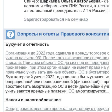
Спикер:
Шаркаева Ольга Анатольевна
- к.э.
налогам и сборам, член ПНК России, аттесто
аттестованный преподаватель ИПБ России, в
Зарегистрироваться на семинар
Вопросы и ответы Правового консалтинг
Бухучет и отчетность
Организация до 2022 года сдавала в аренду торговое о
учтено на счете 03). После того как основное средство 
списали. При этом объекты ОС до сих пор не переданы 
произведен, при этом организация не имеет права на уп
правильно учитывать данные объекты ОС в бухгалтерск
Бухгалтерский учет с 2022 года должен быть уточнен ис
операционной или неоперационной (финансовой): - при
восстановить амортизацию ОС и вести дальнейший учет
учитываются арендные платежи, ОС амортизируется;...
Налоги и налогообложение
Фонд в рамках целевого проекта по договору о предостав