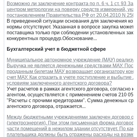
Возможно ли заключение контракта по п. 6 ч. 1 ст. 93 З
центром метрологии на поверку средств измерений, ука
постановлением Правительства РФ от 20.04.2010 N 250
В приведенной ситуации основания для заключения кон
нормы отсутствуют. Указанная в вопросе закупка может
поставщика только при соблюдении установленных зако
конкурентных процедур.Обоснование...
Бухгалтерский учет в бюджетной сфере
Муниципальное автономное учреждение (МАУ) реализует
Выручка не является денежными средствами МАУ. После
проданным билетам МАУ возвращает организатору концер
счет МАУ. Как отразить в учете поступление и выбытие 
условиям заключенного агентского договора?
Учет расчетов в рамках агентского договора, согласно 
агентом, осуществляется с применением счетов 210 05 
"Расчеты с прочими кредиторами". Сумма денежных сред
агентского договора, отражается...
Между бюджетными учреждениями заключен договор о в
(электроэнергия). При этом письменная форма договора
части помещений в нежилом здании отсутствует. По како
плательщика должны быть отражены расходы на возмеще