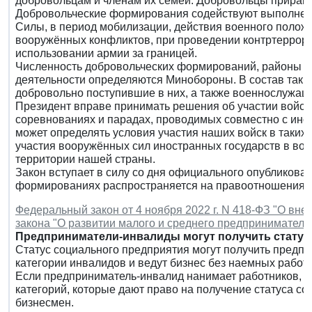
добровольцам и членам их семей. Добровольцы приравн
Добровольческие формирования содействуют выполнен
Силы, в период мобилизации, действия военного положе
вооружённых конфликтов, при проведении контртеррори
использовании армии за границей.
Численность добровольческих формирований, районы их
деятельности определяются Минобороны. В состав таки
добровольно поступившие в них, а также военнослужащ
Президент вправе принимать решения об участии войск
соревнованиях и парадах, проводимых совместно с ино
может определять условия участия наших войск в таких 
участия вооружённых сил иностранных государств в вое
территории нашей страны.
Закон вступает в силу со дня официального опубликова
формированиях распространяется на правоотношения, в
Федеральный закон от 4 ноября 2022 г. N 418-ФЗ "О вне
закона "О развитии малого и среднего предприниматель
Предприниматели-инвалиды могут получить статус
Статус социального предприятия могут получить предпр
категории инвалидов и ведут бизнес без наемных работ
Если предприниматель-инвалид нанимает работников, то
категорий, которые дают право на получение статуса со
бизнесмен.