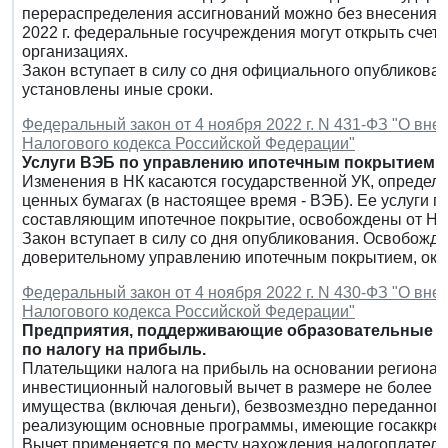
перераспределения ассигнований можно без внесения и
2022 г. федеральные госучреждения могут открыть счет
организациях.
Закон вступает в силу со дня официального опубликова
установлены иные сроки.
Федеральный закон от 4 ноября 2022 г. N 431-ФЗ "О вне
Налогового кодекса Российской Федерации"
Услуги ВЭБ по управлению ипотечным покрытием 
Изменения в НК касаются государственной УК, определе
ценных бумагах (в настоящее время - ВЭБ). Ее услуги
составляющим ипотечное покрытие, освобождены от НД
Закон вступает в силу со дня опубликования. Освобожде
доверительному управлению ипотечным покрытием, оказа
Федеральный закон от 4 ноября 2022 г. N 430-ФЗ "О вне
Налогового кодекса Российской Федерации"
Предприятия, поддерживающие образовательные ор
по налогу на прибыль.
Плательщики налога на прибыль на основании регионал
инвестиционный налоговый вычет в размере не более 1
имущества (включая деньги), безвозмездно переданног
реализующим основные программы, имеющие госаккре
Вычет применяется по месту нахождения налогоплатель