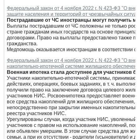
Федеральный закон от 4 ноября 2022 г. N 423-ФЗ "О вн
защите населения и территорий от чрезвычайных ситуац
Пострадавшие от ЧС иностранцы могут получить м
Выплаты пострадавшим от ЧС положены не только росс
стране гражданам иных государств на основе принципа
договорами. Право на выплаты предоставлено также п
гражданства.
Медпомощь оказывается иностранцам в соответствии с 
Федеральный закон от 4 ноября 2022 г. N 422-ФЗ "О вн
накопительно-ипотечной системе жилищного обеспечен
Военная ипотека стала доступнее для участников б
Участники накопительно-ипотечной системы, принимаю
действиях, операциях, боевых заданиях, в т. ч. выполн
получили право на заключение договора целевого жили
участников НИС. Росвоенипотека предоставляет военно
все средства накоплений для жилищного обеспечения, в
непосредственно при закрытии именных накопительных 
реестра участников НИС.
Урегулированы случаи, когда участник НИС, уволенный 
участников с правом на использование накоплений, пог
или объявлен умершим. В этом случае средства для жил
семьи, а при их отсутствии - родители (усыновители) и д