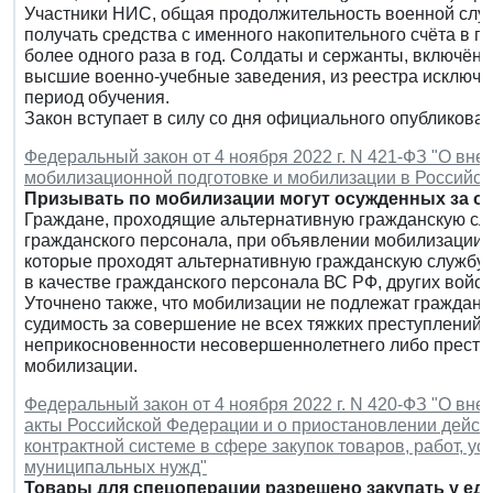
Участники НИС, общая продолжительность военной служб
получать средства с именного накопительного счёта в 
более одного раза в год. Солдаты и сержанты, включён
высшие военно-учебные заведения, из реестра исключат
период обучения.
Закон вступает в силу со дня официального опубликован
Федеральный закон от 4 ноября 2022 г. N 421-ФЗ "О вн
мобилизационной подготовке и мобилизации в Российс
Призывать по мобилизации могут осужденных за о
Граждане, проходящие альтернативную гражданскую слу
гражданского персонала, при объявлении мобилизации п
которые проходят альтернативную гражданскую службу 
в качестве гражданского персонала ВС РФ, других войс
Уточнено также, что мобилизации не подлежат граждан
судимость за совершение не всех тяжких преступлений,
неприкосновенности несовершеннолетнего либо престу
мобилизации.
Федеральный закон от 4 ноября 2022 г. N 420-ФЗ "О вн
акты Российской Федерации и о приостановлении действ
контрактной системе в сфере закупок товаров, работ, у
муниципальных нужд"
Товары для спецоперации разрешено закупать у ед