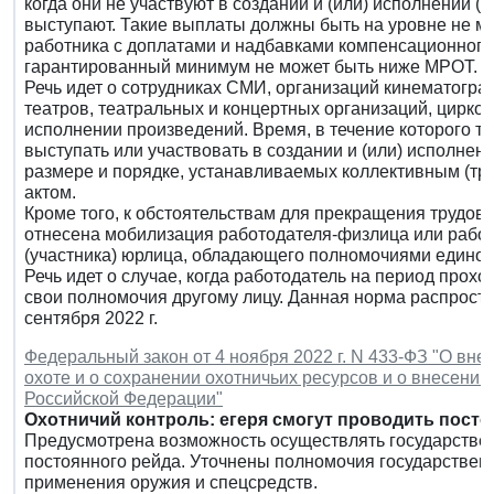
когда они не участвуют в создании и (или) исполнении 
выступают. Такие выплаты должны быть на уровне не ме
работника с доплатами и надбавками компенсационного 
гарантированный минимум не может быть ниже МРОТ.
Речь идет о сотрудниках СМИ, организаций кинематогра
театров, театральных и концертных организаций, цирков
исполнении произведений. Время, в течение которого та
выступать или участвовать в создании и (или) исполнен
размере и порядке, устанавливаемых коллективным (т
актом.
Кроме того, к обстоятельствам для прекращения трудово
отнесена мобилизация работодателя-физлица или работ
(участника) юрлица, обладающего полномочиями единол
Речь идет о случае, когда работодатель на период про
свои полномочия другому лицу. Данная норма распрост
сентября 2022 г.
Федеральный закон от 4 ноября 2022 г. N 433-ФЗ "О вн
охоте и о сохранении охотничьих ресурсов и о внесени
Российской Федерации"
Охотничий контроль: егеря смогут проводить пост
Предусмотрена возможность осуществлять государствен
постоянного рейда. Уточнены полномочия государственн
применения оружия и спецсредств.