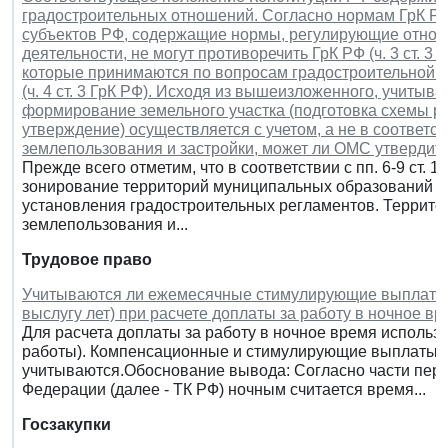
градостроительных отношений. Согласно нормам ГрК Р
субъектов РФ, содержащие нормы, регулирующие отнош
деятельности, не могут противоречить ГрК РФ (ч. 3 ст. 
которые принимаются по вопросам градостроительной д
(ч. 4 ст. 3 ГрК РФ). Исходя из вышеизложенного, учитывая,
формирование земельного участка (подготовка схемы ра
утверждение) осуществляется с учетом, а не в соответ
землепользования и застройки, может ли ОМС утвердить
Прежде всего отметим, что в соответствии с пп. 6-9 ст. 
зонирование территорий муниципальных образований в 
установления градостроительных регламентов. Территор
землепользования и...
Трудовое право
Учитываются ли ежемесячные стимулирующие выплаты (
выслугу лет) при расчете доплаты за работу в ночное в
Для расчета доплаты за работу в ночное время используе
работы). Компенсационные и стимулирующие выплаты п
учитываются.Обоснование вывода: Согласно части перво
Федерации (далее - ТК РФ) ночным считается время...
Госзакупки