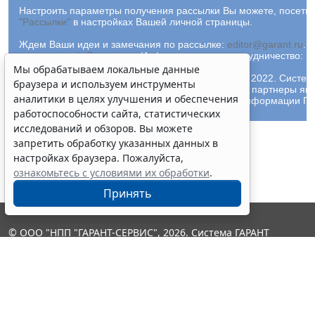
Настроить параметры получения рассылки Вы можете, посетив
"Рассылки"
в настройках Вашей личной страницы.
Ждем Ваши идеи и замечания по рассылке:
editor@garant.ru
.
Р
рассылке:
adv@garant.ru
.
Информационное сотрудничество:
p
Мы обрабатываем локальные данные
© ООО "НПП "ГАРАНТ-СЕРВИС-УНИВЕРСИТЕТ", 2022. Систем
браузера и используем инструменты
выпускается с 1990 года. Компания "Гарант" и ее партнеры яв
аналитики в целях улучшения и обеспечения
участниками Российской ассоциации правовой информации ГА
работоспособности сайта, статистических
исследований и обзоров. Вы можете
запретить обработку указанных данных в
настройках браузера. Пожалуйста,
ознакомьтесь с условиями их обработки
.
Принять
© ООО "НПП "ГАРАНТ-СЕРВИС", 2026. Система ГАРАНТ
выпускается с 1990 года. Компания "Гарант" и ее партнеры
являются участниками Российской ассоциации правовой
информации ГАРАНТ.
Контакты
8-800-200-88-88