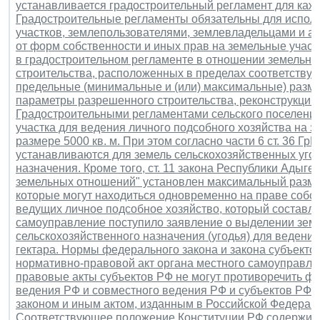
устанавливается градостроительный регламент для каж
Градостроительные регламенты обязательны для испол
участков, землепользователями, землевладельцами и а
от форм собственности и иных прав на земельные участки
в градостроительном регламенте в отношении земельных
строительства, расположенных в пределах соответству
предельные (минимальные и (или) максимальные) разм
параметры разрешенного строительства, реконструкции 
Градостроительными регламентами сельского поселени
участка для ведения личного подсобного хозяйства на з
размере 5000 кв. м. При этом согласно части 6 ст. 36 Г
устанавливаются для земель сельскохозяйственных угод
назначения. Кроме того, ст. 11 закона Республики Адыге
земельных отношений" установлен максимальный разме
которые могут находиться одновременно на праве собств
ведущих личное подсобное хозяйство, который составляе
самоуправление поступило заявление о выделении земе
сельскохозяйственного назначения (угодья) для ведени
гектара. Нормы федерального закона и закона субъект
нормативно-правовой акт органа местного самоуправл
правовые акты субъектов РФ не могут противоречить ф
ведения РФ и совместного ведения РФ и субъектов РФ.
законом и иным актом, изданным в Российской Федерац
Соответствующее положение Конституции РФ содержитс