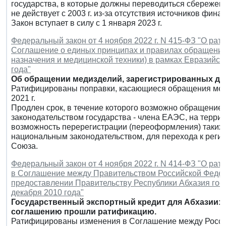
государства, в которые должны переводиться сбережени
не действует с 2003 г. из-за отсутствия источников фина
Закон вступает в силу с 1 января 2023 г.
Федеральный закон от 4 ноября 2022 г. N 415-ФЗ "О ра
Соглашение о единых принципах и правилах обращения
назначения и медицинской техники) в рамках Евразийско
года"
Об обращении медизделий, зарегистрированных до 3
Ратифицированы поправки, касающиеся обращения меди
2021 г.
Продлен срок, в течение которого возможно обращение 
законодательством государства - члена ЕАЭС, на терри
возможность перерегистрации (переоформления) таких 
национальным законодательством, для перехода к регис
Союза.
Федеральный закон от 4 ноября 2022 г. N 414-ФЗ "О ра
в Соглашение между Правительством Российской Федер
предоставлении Правительству Республики Абхазия госу
декабря 2010 года"
Государственный экспортный кредит для Абхазии:
соглашению прошли ратификацию.
Ратифицированы изменения в Соглашение между Россие