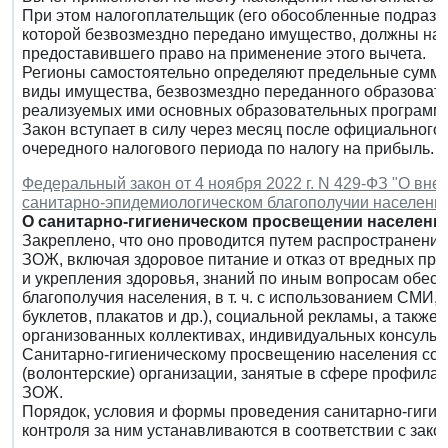
При этом налогоплательщик (его обособленные подразде
которой безвозмездно передано имущество, должны нах
предоставившего право на применение этого вычета.
Регионы самостоятельно определяют предельные суммы
виды имущества, безвозмездно переданного образовате
реализуемых ими основных образовательных программ.
Закон вступает в силу через месяц после официального 
очередного налогового периода по налогу на прибыль.
Федеральный закон от 4 ноября 2022 г. N 429-ФЗ "О вн
санитарно-эпидемиологическом благополучии населени
О санитарно-гигиеническом просвещении населения
Закреплено, что оно проводится путем распространени
ЗОЖ, включая здоровое питание и отказ от вредных пр
и укрепления здоровья, знаний по иным вопросам обес
благополучия населения, в т. ч. с использованием СМИ, 
буклетов, плакатов и др.), социальной рекламы, а такж
организованных коллективах, индивидуальных консульт
Санитарно-гигиеническому просвещению населения со
(волонтерские) организации, занятые в сфере профилак
ЗОЖ.
Порядок, условия и формы проведения санитарно-гигие
контроля за ним устанавливаются в соответствии с зако