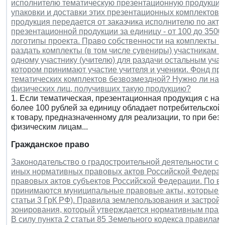
исполнителю тематическую презентационную продукцию
упаковки и доставки этих презентационных комплектов 
продукция передается от заказчика исполнителю по акт
презентационной продукции за единицу - от 100 до 350
логотипы проекта. Право собственности на комплекты и
раздать комплекты (в том числе сувениры) участникам к
одному участнику (учителю) для раздачи остальным учас
котором принимают участие учителя и ученики. Фонд пр
тематических комплектов безвозмездной? Нужно ли нач
физических лиц, получивших такую продукцию?
1. Если тематическая, презентационная продукция с на
более 100 рублей за единицу обладает потребительской
к товару, предназначенному для реализации, то при без
физическим лицам...
Гражданское право
Законодательство о градостроительной деятельности со
иных нормативных правовых актов Российской Федераци
правовых актов субъектов Российской Федерации. По в
принимаются муниципальные правовые акты, которые не
статьи 3 ГрК РФ). Правила землепользования и застрой
зонирования, который утверждается нормативным прав
В силу пункта 2 статьи 85 Земельного кодекса правилам