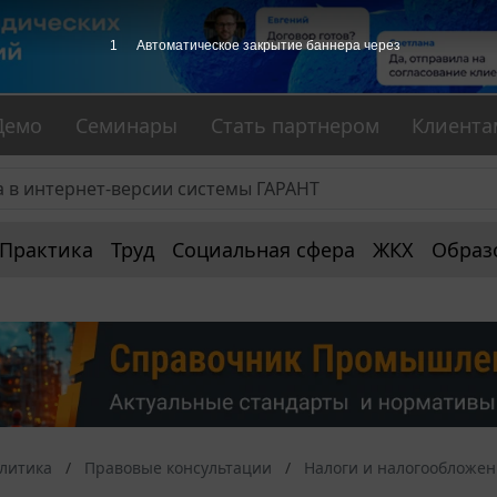
1
Автоматическое закрытие баннера через
Демо
Семинары
Стать партнером
Клиента
Практика
Труд
Социальная сфера
ЖКХ
Образ
алитика
Правовые консультации
Налоги и налогообложе