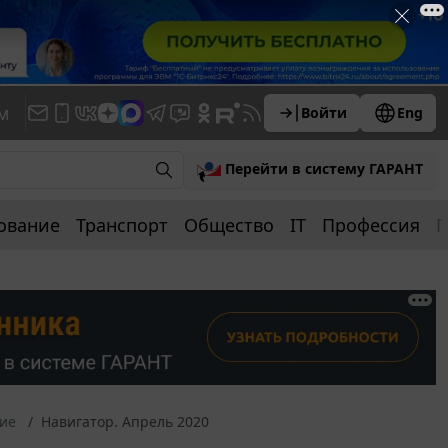
м
Войти
Eng
Перейти в систему ГАРАНТ
ование
Транспорт
Общество
IT
Профессия
П
ние
Навигатор. Апрель 2020