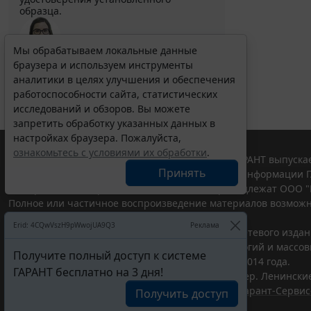
образца.
Мы обрабатываем локальные данные
браузера и используем инструменты
Выберите тему программы повышения квалификации
для юристов ...
аналитики в целях улучшения и обеспечения
работоспособности сайта, статистических
исследований и обзоров. Вы можете
запретить обработку указанных данных в
настройках браузера. Пожалуйста,
ознакомьтесь с условиями их обработки
.
© ООО "НПП "ГАРАНТ-СЕРВИС", 2026. Система ГАРАНТ выпускае
Принять
участниками Российской ассоциации правовой информации Г
Все права на материалы сайта ГАРАНТ.РУ принадлежат ООО "
Полное или частичное воспроизведение материалов возможн
Правила использования портала.
Erid: 4CQwVszH9pWwojUA9Q3
Реклама
Портал ГАРАНТ.РУ зарегистрирован в качестве сетевого изда
надзору в сфере связи,информационных технологий и массо
Получите полный доступ к системе
(Роскомнадзором), Эл № ФС77-58365 от 18 июня 2014 года.
ГАРАНТ бесплатно на 3 дня!
ООО "НПП "ГАРАНТ-СЕРВИС", 119234, г. Москва, тер. Ленинские 
Разработчик ЭПС Система ГАРАНТ – ООО "НПП "
Гарант-Сервис
Получить доступ