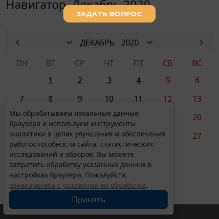
Навигатор. Декабрь 2020
ДЕКАБРЬ
2020
ПН
ВТ
СР
ЧТ
ПТ
СБ
ВС
1
2
3
4
5
6
7
8
9
10
11
12
13
Мы обрабатываем локальные данные
14
15
16
17
18
19
20
браузера и используем инструменты
аналитики в целях улучшения и обеспечения
21
22
23
24
25
26
27
работоспособности сайта, статистических
28
29
30
31*
исследований и обзоров. Вы можете
запретить обработку указанных данных в
настройках браузера. Пожалуйста,
ознакомьтесь с условиями их обработки
.
Принять