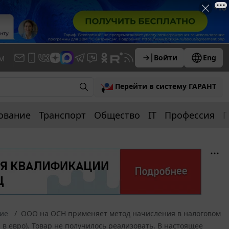
м
Войти
Eng
Перейти в систему ГАРАНТ
ование
Транспорт
Общество
IT
Профессия
П
ние
ООО на ОСН применяет метод начисления в налоговом
 в евро). Товар не получилось реализовать. В настоящее