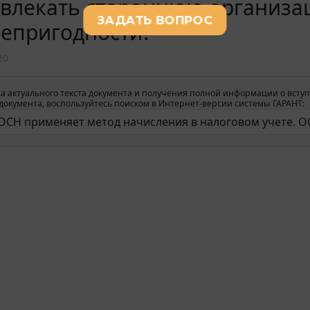
ивлекать стороннюю организа
непригодности?
20
а актуального текста документа и получения полной информации о вступ
окумента, воспользуйтесь поиском в Интернет-версии системы ГАРАНТ: