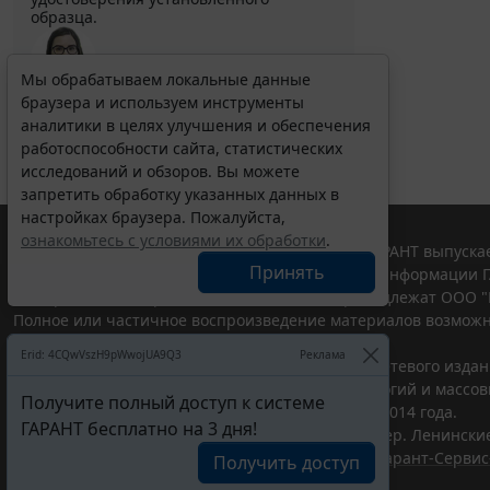
образца.
Мы обрабатываем локальные данные
браузера и используем инструменты
Выберите тему программы повышения квалификации
для юристов ...
аналитики в целях улучшения и обеспечения
работоспособности сайта, статистических
исследований и обзоров. Вы можете
запретить обработку указанных данных в
настройках браузера. Пожалуйста,
ознакомьтесь с условиями их обработки
.
© ООО "НПП "ГАРАНТ-СЕРВИС", 2026. Система ГАРАНТ выпускае
Принять
участниками Российской ассоциации правовой информации Г
Все права на материалы сайта ГАРАНТ.РУ принадлежат ООО "
Полное или частичное воспроизведение материалов возможн
Правила использования портала.
Erid: 4CQwVszH9pWwojUA9Q3
Реклама
Портал ГАРАНТ.РУ зарегистрирован в качестве сетевого изда
надзору в сфере связи,информационных технологий и массо
Получите полный доступ к системе
(Роскомнадзором), Эл № ФС77-58365 от 18 июня 2014 года.
ГАРАНТ бесплатно на 3 дня!
ООО "НПП "ГАРАНТ-СЕРВИС", 119234, г. Москва, тер. Ленинские 
Разработчик ЭПС Система ГАРАНТ – ООО "НПП "
Гарант-Сервис
Получить доступ