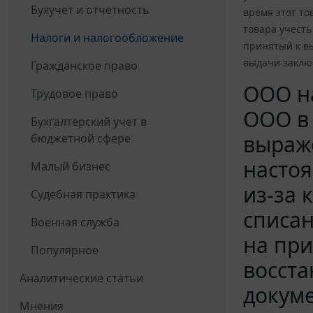
Бухучет и отчетность
время этот то
товара учесть
Налоги и налогообложение
принятый к в
выдачи заклю
Гражданское право
ООО на
Трудовое право
ООО в 
Бухгалтерский учет в
выраже
бюджетной сфере
настоя
Малый бизнес
из-за 
Судебная практика
списан
Военная служба
на при
Популярное
восста
Аналитические статьи
докуме
Мнения