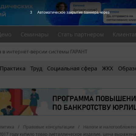
2
Автоматическое закрытие баннера через
Демо
Семинары
Стать партнером
Клиента
Практика
Труд
Социальная сфера
ЖКХ
Образ
алитика
Правовые консультации
Налоги и налогообложе
2017 году купило товар (металлическое изделие, цена выражена