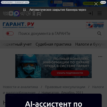
РЕКЛАМА • GARANT.RU
10
Автоматическое закрытие баннера через
Бюджетный учет
Судебная практика
Налоги и бухуче
Новости и аналитика
Правовые консультации
Налоги
и налогообложение
Навигатор. Декабрь 2011
Налоги и налогообложение.