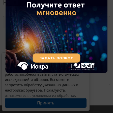
Навигатор. Декабрь 2016
ДЕКАБРЬ
2016
ПН
ВТ
СР
ЧТ
ПТ
СБ
ВС
1
2
3
4
5
6
7
8
9
10
11
Мы обрабатываем локальные данные
12
13
14
15
16
17
18
браузера и используем инструменты
аналитики в целях улучшения и обеспечения
19
20
21
22
23
24
25
работоспособности сайта, статистических
26
27
28
29
30
31
исследований и обзоров. Вы можете
запретить обработку указанных данных в
настройках браузера. Пожалуйста,
ознакомьтесь с условиями их обработки
.
Принять