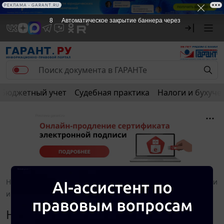
РЕКЛАМА • GARANT.RU
8
Автоматическое закрытие баннера через
Бюджетный учет
Судебная практика
Налоги и бухуче
Новости и аналитика
Правовые консультации
Налоги
и налогообложение
Навигатор. Декабрь 2016
Налоги и налогообложение.