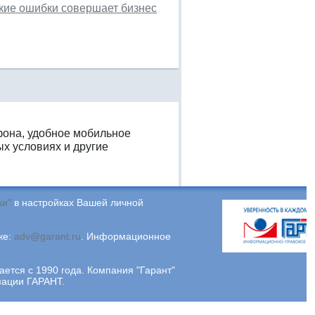
акие ошибки совершает бизнес
фона, удобное мобильное
х условиях и другие
ки"
в настройках Вашей личной
ке:
adv@garant.ru
.
Информационное
ся с 1990 года. Компания "Гарант"
мации ГАРАНТ.