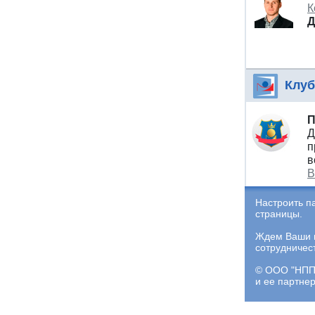
К
Д
Клуб
П
Д
п
в
В
Настроить п
страницы.
Ждем Ваши и
сотрудничес
© ООО "НПП 
и ее партне