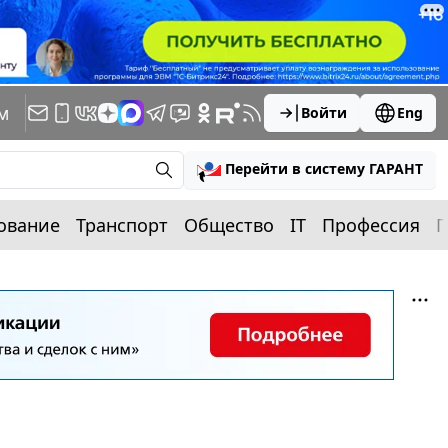
м
Войти
Eng
Перейти в систему ГАРАНТ
ование
Транспорт
Общество
IT
Профессия
П