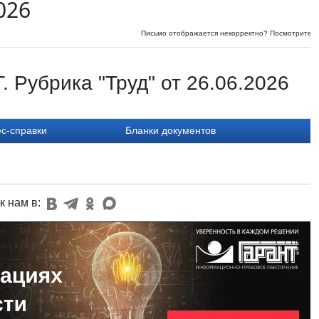
026
Письмо отображается некорректно? Посмотрите
и
 Рубрика "Труд" от 26.06.2026
с-справки
Бланки документов
к нам в: