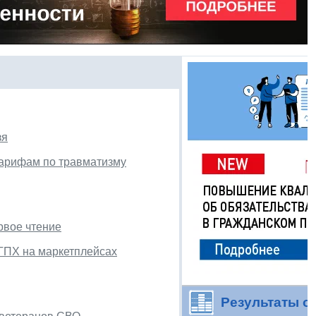
зя
тарифам по травматизму
рвое чтение
ГПХ на маркетплейсах
Результаты о