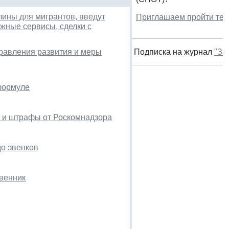
лины для мигрантов, введут
Приглашаем пройти тес
жные сервисы, сделки с
правления развития и меры
Подписка на журнал
"За
формуле
и и штрафы от Роскомнадзора
до эвенков
твенник