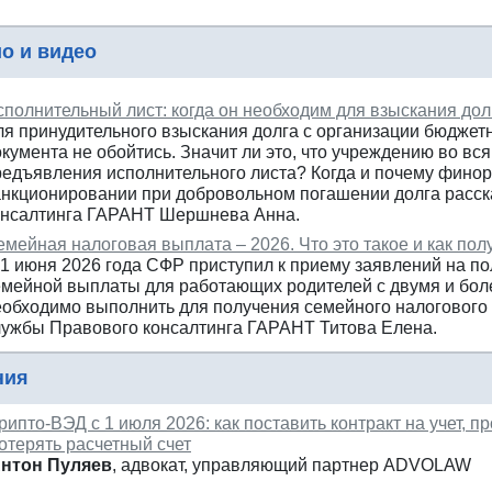
о и видео
сполнительный лист: когда он необходим для взыскания дол
ля принудительного взыскания долга с организации бюджет
кумента не обойтись. Значит ли это, что учреждению во вс
редъявления исполнительного листа? Когда и почему финор
анкционировании при добровольном погашении долга расск
онсалтинга ГАРАНТ Шершнева Анна.
мейная налоговая выплата – 2026. Что это такое и как пол
 1 июня 2026 года СФР приступил к приему заявлений на п
емейной выплаты для работающих родителей с двумя и боле
еобходимо выполнить для получения семейного налогового 
лужбы Правового консалтинга ГАРАНТ Титова Елена.
ния
рипто-ВЭД с 1 июля 2026: как поставить контракт на учет, 
отерять расчетный счет
нтон Пуляев
, адвокат, управляющий партнер ADVOLAW