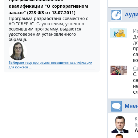
квалификации "О корпоративном
заказе" (223-ФЗ от 18.07.2011)
Ауди
Программа разработана совместно с
АО ''СБЕР А". Слушателям, успешно
освоившим программу, выдаются
И
удостоверения установленного
Д
образца.
до
п
с
к
Выберите тему программы повышения квалификации
для юристов ...
Се
С
с
н
с
Мне
К
п
А