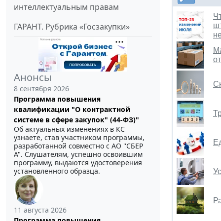
интеллектуальным правам
Чт
ГАРАНТ. Рубрика «Госзакупки»
ш
н
М
о
Анонсы
С
8 сентября 2026
Программа повышения
квалификации "О контрактной
Т
системе в сфере закупок" (44-ФЗ)"
Об актуальных изменениях в КС
узнаете, став участником программы,
Ед
разработанной совместно с АО ''СБЕР
А". Слушателям, успешно освоившим
программу, выдаются удостоверения
установленного образца.
Ус
Р
11 августа 2026
Программа повышения