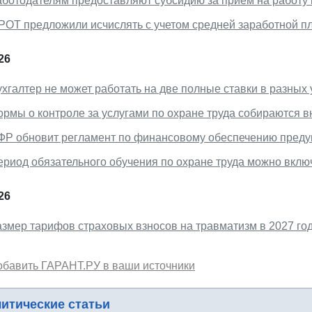
аботодателям предоставляют субсидию за прием на работу
РОТ предложили исчислять с учетом средней заработной п
26
ухгалтер не может работать на две полные ставки в разных
ормы о контроле за услугами по охране труда собираются в
ФР обновит регламент по финансовому обеспечению преду
ериод обязательного обучения по охране труда можно вклю
26
азмер тарифов страховых взносов на травматизм в 2027 год
обавить ГАРАНТ.РУ в ваши источники
итические статьи