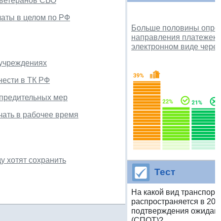
 ветеранов СВО
латы в целом по РФ
Больше половины опро
направления платежек 
электронном виде через
 учреждениях
нести в ТК РФ
предительных мер
чать в рабочее время
у хотят сохранить
Тест
На какой вид транспорт
распространяется в 202
подтверждения ожидани
(СПОТ)?