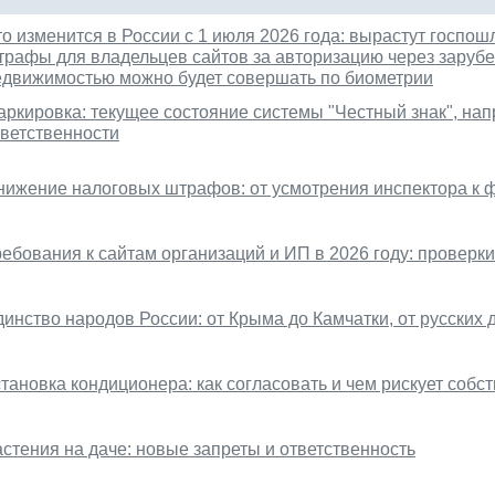
о изменится в России с 1 июля 2026 года: вырастут госпош
трафы для владельцев сайтов за авторизацию через зарубе
едвижимостью можно будет совершать по биометрии
аркировка: текущее состояние системы "Честный знак", на
тветственности
нижение налоговых штрафов: от усмотрения инспектора к 
ребования к сайтам организаций и ИП в 2026 году: проверк
инство народов России: от Крыма до Камчатки, от русских 
тановка кондиционера: как согласовать и чем рискует собс
астения на даче: новые запреты и ответственность