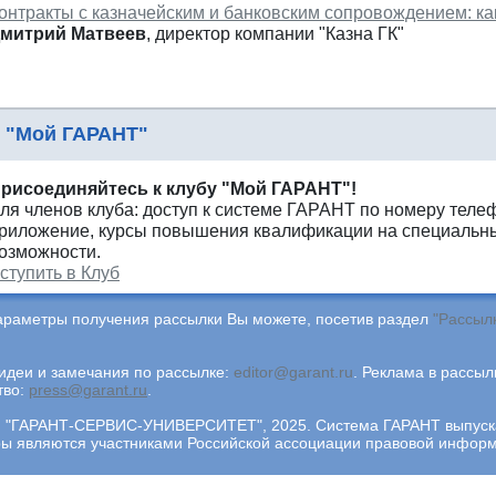
онтракты с казначейским и банковским сопровождением: к
митрий Матвеев
, директор компании "Казна ГК"
 "Мой ГАРАНТ"
рисоединяйтесь к клубу "Мой ГАРАНТ"!
ля членов клуба: доступ к системе ГАРАНТ по номеру теле
риложение, курсы повышения квалификации на специальны
озможности.
ступить в Клуб
араметры получения рассылки Вы можете, посетив раздел
"Рассыл
деи и замечания по рассылке:
editor@garant.ru
.
Реклама в рассыл
тво:
press@garant.ru
.
"ГАРАНТ-СЕРВИС-УНИВЕРСИТЕТ", 2025. Система ГАРАНТ выпускает
ры являются участниками Российской ассоциации правовой инфор