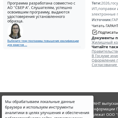
Программа разработана совместно с
Теги:
2026
,
гос
АО ''СБЕР А". Слушателям, успешно
ИП
,
поправки 
освоившим программу, выдаются
электронные г
удостоверения установленного
Источник:
ГАР
образца.
Читать ГАРАНТ
Подписать
Документы п
Выберите тему программы повышения квалификации
Жилищный код
для юристов ...
Читайте такж
Правительств
В Госдуме ин
Оформление п
Согласование 
Мы обрабатываем локальные данные
© ООО "НПП "ГАРАНТ-СЕРВИС", 2026. Система ГАРАНТ выпускае
браузера и используем инструменты
участниками Российской ассоциации правовой информации Г
аналитики в целях улучшения и обеспечения
Все права на материалы сайта ГАРАНТ.РУ принадлежат ООО "