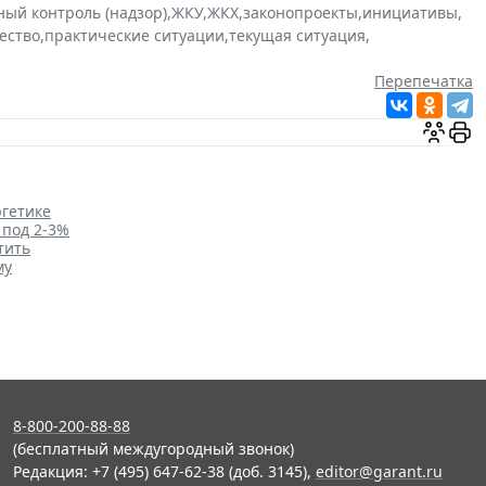
ный контроль (надзор)
,
ЖКУ
,
ЖКХ
,
законопроекты
,
инициативы
,
ество
,
практические ситуации
,
текущая ситуация
,
Перепечатка
ргетике
 под 2-3%
тить
му
8-800-200-88-88
(бесплатный междугородный звонок)
Редакция: +7 (495) 647-62-38 (доб. 3145),
editor@garant.ru