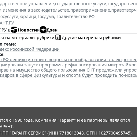
ударственное управление
,
государственные услуги
,
государствен
и изменения в законодательстве
,
правоприменение
,
правотворч
осуслуги
,
юрлица
,
Госдума
,
Правительство РФ
АНТ.РУ
.РУ в
Новости
и
Дзен
ся на материалы рубрики
Другие материалы рубрики
о теме:
екс Российской Федерации
е:
о РФ решило уточнить вопросы ценообразования в электроэне
ициировали запуск программы рефинансирования микрозаймов
рав на имущество общего пользования СНТ предложили упрос
кадров в сфере физкультуры и спорта будут проводить по-ново
тся с 1990 года. Компания "Гарант" и ее партнеры являются
АРАНТ.
НПП "ГАРАНТ-СЕРВИС" (ИНН 7718013048, ОГРН 1027700495745).