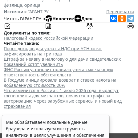
физлица
,
юрлица
Источник:
ГАРАНТ.РУ
Перепечатка
Читать ГАРАНТ.РУ в
Новости
и
Дзен
Документы по теме:
Налоговый кодекс Российской Федерации
Читайте также:
Порог доходов для уплаты НДС при УСН хотят
зафиксировать на три года
Штраф за неявку в налоговую для дачи свидетельских
показаний хотят увеличить
ФНС России установит правила учета смягчающих
ответственность обстоятельств
В Госдуме инициировали возврат к ставке налога на
добавленную стоимость 20%
Что изменится в России с 1 июля 2026 года: вырастут
госпошлины для мигрантов, появятся штрафы за
авторизацию через зарубежные сервисы и новый вид
страхования
Мы обрабатываем локальные данные
браузера и используем инструменты
аналитики в целях улучшения и обеспечения