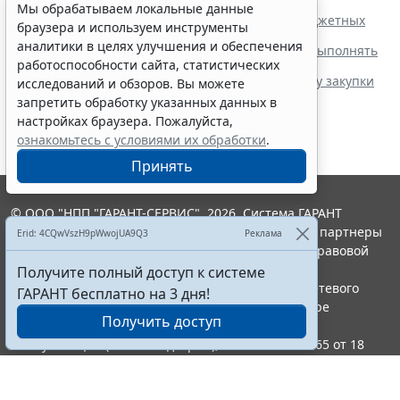
на иные цели
Мы обрабатываем локальные данные
Истекает срок принятия федеральными ПБС бюджетных
браузера и используем инструменты
обязательств по закупкам
аналитики в целях улучшения и обеспечения
Не относящиеся к заказчикам лица не обязаны выполнять
работоспособности сайта, статистических
объем закупок у СМП и СОНО
Минпромторг России предложил увеличить квоту закупки
исследований и обзоров. Вы можете
российских принтеров и МФУ
запретить обработку указанных данных в
настройках браузера. Пожалуйста,
ознакомьтесь с условиями их обработки
.
Принять
© ООО "НПП "ГАРАНТ-СЕРВИС", 2026. Система ГАРАНТ
выпускается с 1990 года. Компания "Гарант" и ее партнеры
Erid: 4CQwVszH9pWwojUA9Q3
Реклама
являются участниками Российской ассоциации правовой
информации ГАРАНТ.
Получите полный доступ к системе
Портал ГАРАНТ.РУ зарегистрирован в качестве сетевого
ГАРАНТ бесплатно на 3 дня!
издания Федеральной службой по надзору в сфере
Получить доступ
связи,информационных технологий и массовых
коммуникаций (Роскомнадзором), Эл № ФС77-58365 от 18
июня 2014 года.
16+