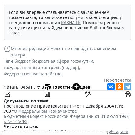
Если вы впервые сталкиваетесь с заключением
госконтракта, то вы можете получить консультацию у
специалистов компании
КАЗНА ГК
. Поможем решить
вашу ситуацию и найдем решение любой проблемы за
1 час!
Мнение редакции может не совпадать с мнением
автора.
Теги:
бюджет
,
бюджетная сфера
,
госзакупки
,
государственный контроль (надзор)
,
Федеральное казначейство
Перепечатка
Читать ГАРАНТ.РУ в
Новости
и
Дзен
Документы по теме:
Постановление Правительства РФ от 1 декабря 2004 г. №
703 "
О Федеральном казначействе
"
Бюджетный кодекс Российской Федерации от 31 июля 1998
г. № 145-ФЗ
Читайте также:
Госзакупку по Закону № 44-ФЗ нельзя подменять субсидией