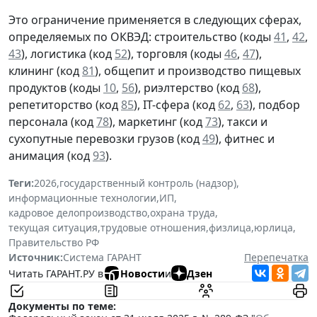
Это ограничение применяется в следующих сферах,
определяемых по ОКВЭД: строительство (коды
41
,
42
,
43
), логистика (код
52
), торговля (коды
46
,
47
),
клининг (код
81
), общепит и производство пищевых
продуктов (коды
10
,
56
), риэлтерство (код
68
),
репетиторство (код
85
), IT-сфера (код
62
,
63
), подбор
персонала (код
78
), маркетинг (код
73
), такси и
сухопутные перевозки грузов (код
49
), фитнес и
анимация (код
93
).
Теги:
2026
,
государственный контроль (надзор)
,
информационные технологии
,
ИП
,
кадровое делопроизводство
,
охрана труда
,
текущая ситуация
,
трудовые отношения
,
физлица
,
юрлица
,
Правительство РФ
Источник:
Система ГАРАНТ
Перепечатка
Читать ГАРАНТ.РУ в
Новости
и
Дзен
Документы по теме: