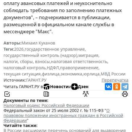
оплату авансовых платежей и неукоснительно
соблюдать требования по заполнению платежных
документов", – подчеркивается в публикации,
размещенной в официальном канале службы в
мессенджере "Макс".
Авторы:
Михаил Куканов
Теги:
2026
,
государственное управление
,
государственный контроль (надзор)
,
миграция
,
налоги, сборы, взносы
,
налоговая ответственность
,
налоговый контроль
,
НДФЛ
,
правоприменение
,
текущая ситуация
,
физлица
,
экономика
,
юрлица
,
МВД России
Источник:
ГАРАНТ.РУ
Перепечатка
Читать ГАРАНТ.РУ в
Новости
и
Дзен
Документы по теме:
Налоговый кодекс Российской Федерации
Федеральный закон от 25 июля 2002 г. № 115-ФЗ "
О
правовом положении иностранных граждан в Российской
Федерации
"
Читайте также:
В России расширили перечень оснований для выдворения