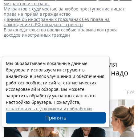
мигрантов из страны
Мигрантов с судимостью за любое преступление лишат
права на прием в гражданство
Данные об иностранных гражданах без права на
нахождение в РФ попадают в реестр
В законодательство ввели особые правила контроля
доходов иностранных граждан
Отчет о выполнении квоты для
Мы обрабатываем локальные данные
браузера и используем инструменты
приема на работу инвалидов надо
аналитики в целях улучшения и обеспечения
сдать до 12 октября
работоспособности сайта, статистических
исследований и обзоров. Вы можете
6 августа 2026 13:20
Труд
запретить обработку указанных данных в
настройках браузера. Пожалуйста,
ознакомьтесь с условиями их обработки
.
Принять