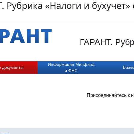
. Рубрика «Налоги и бухучет» 
ГАРАНТ. Рубр
Информация Минфина
е документы
Бизне
и ФНС
Присоединяйтесь к н