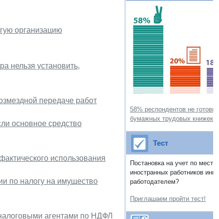
угую организацию
ра нельзя установить,
возмездной передаче работ
58% респондентов не готовы 
бумажных трудовых книжек
сли основное средство
Тест
 фактического использования
Постановка на учет по месту
иностранных работников ини
и по налогу на имущество
работодателем?
Приглашаем пройти тест!
 налоговыми агентами по НДФЛ