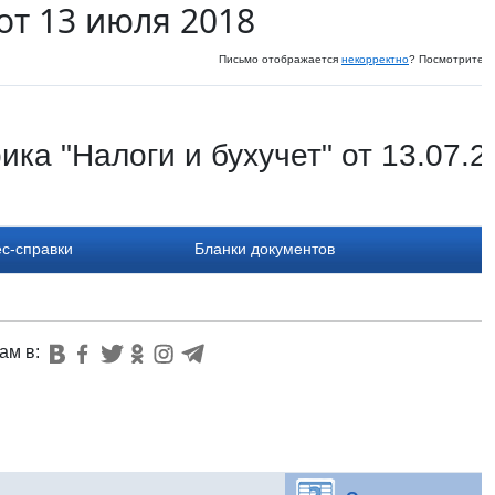
от 13 июля 2018
Письмо отображается
некорректно
? Посмотрите и
ика "Налоги и бухучет" от 13.07.2
с-справки
Бланки документов
ам в: