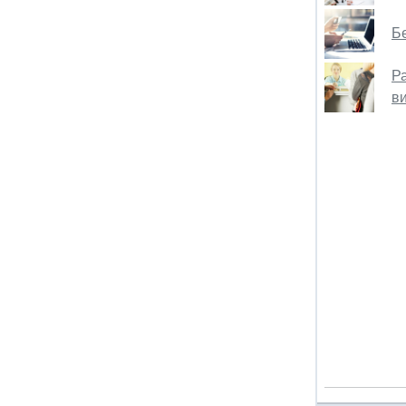
Б
Р
ви