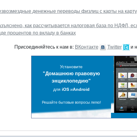
езвозмездные денежные переводы физлиц с карты на карт
азъяснено, как рассчитывается налоговая база по НДФЛ, ес
де процентов по вкладу в банках
Присоединяйтесь к нам в:
ВКонтакте
Twitter
и 
Установите
"Домашнюю правовую
энциклопедию"
для
iOS
и
Android
Решайте бытовые вопросы легко!