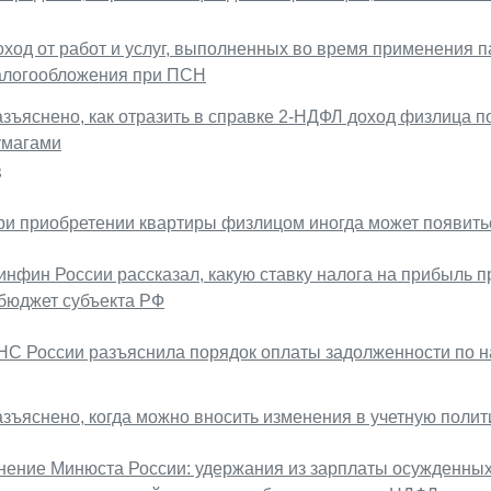
ход от работ и услуг, выполненных во время применения па
алогообложения при ПСН
азъяснено, как отразить в справке 2-НДФЛ доход физлица 
умагами
8
ри приобретении квартиры физлицом иногда может появит
инфин России рассказал, какую ставку налога на прибыль п
 бюджет субъекта РФ
НС России разъяснила порядок оплаты задолженности по н
азъяснено, когда можно вносить изменения в учетную полит
нение Минюста России: удержания из зарплаты осужденных