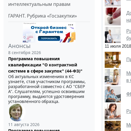
интеллектуальным правам
До
ГАРАНТ. Рубрика «Госзакупки»
н
Р
б
Анонсы
11 июля 201
8 сентября 2026
Программа повышения
П
квалификации "О контрактной
системе в сфере закупок" (44-ФЗ)"
М
Об актуальных изменениях в КС
в
узнаете, став участником программы,
разработанной совместно с АО ''СБЕР
А". Слушателям, успешно освоившим
Ф
программу, выдаются удостоверения
установленного образца.
Р
11 августа 2026
М
Программа повышения