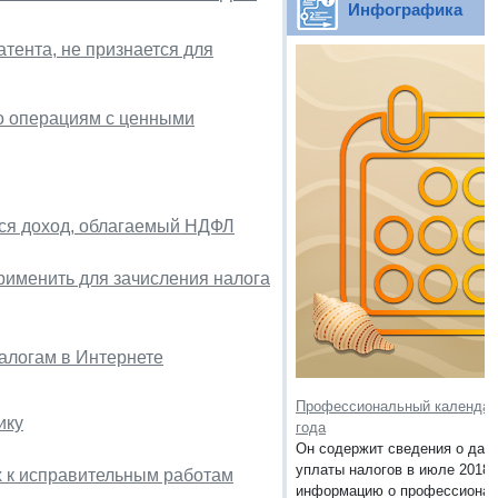
Инфографика
тента, не признается для
по операциям с ценными
ься доход, облагаемый НДФЛ
рименить для зачисления налога
алогам в Интернете
Профессиональный календар
ику
года
Он содержит сведения о дата
уплаты налогов в июле 2018 г
 к исправительным работам
информацию о профессионал