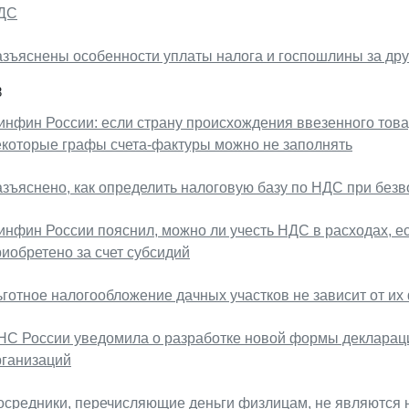
ДС
азъяснены особенности уплаты налога и госпошлины за др
8
инфин России: если страну происхождения ввезенного това
екоторые графы счета-фактуры можно не заполнять
азъяснено, как определить налоговую базу по НДС при без
инфин России пояснил, можно ли учесть НДС в расходах, е
иобретено за счет субсидий
ьготное налогообложение дачных участков не зависит от их
НС России уведомила о разработке новой формы деклараци
рганизаций
осредники, перечисляющие деньги физлицам, не являются