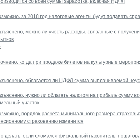
роизводится со всей суммы заработка, включая НДФЛ
озможно, за 2018 год налоговые агенты будут подавать сп
азъяснено, можно ли учесть расходы, связанные с получен
бытков
8
точнено, когда при продаже билетов на культурные меропр
азъяснено, облагается ли НДФЛ сумма выплачиваемой неу
азъяснено, нужно ли облагать налогом на прибыль сумму в
емельный участок
озможно, порядок расчета минимального размера страховых
енсионному страхованию изменится
то делать, если сломался фискальный накопитель: пошагов