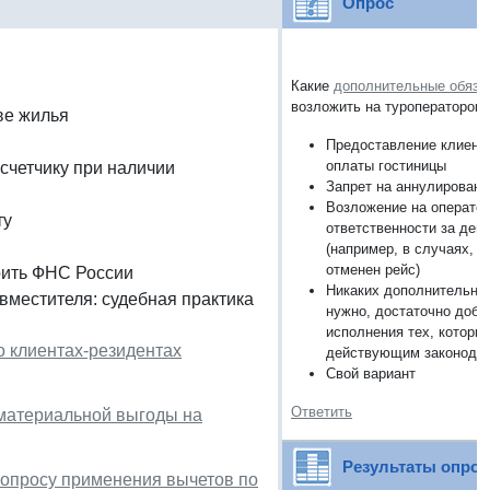
Опрос
Какие
дополнительные обяза
возложить на туроператоров?
ве жилья
Предоставление клиент
оплаты гостиницы
счетчику при наличии
Запрет на аннулировани
Возложение на операто
ту
ответственности за дей
(например, в случаях, 
отменен рейс)
рить ФНС России
Никаких дополнительных
вместителя: судебная практика
нужно, достаточно добр
исполнения тех, которы
о клиентах-резидентах
действующим законода
Свой вариант
Ответить
 материальной выгоды на
Результаты опро
вопросу применения вычетов по