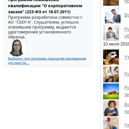
п
квалификации "О корпоративном
заказе" (223-ФЗ от 18.07.2011)
В
Программа разработана совместно с
АО ''СБЕР А". Слушателям, успешно
освоившим программу, выдаются
Р
удостоверения установленного
у
образца.
10 июля 201
У
Выберите тему программы повышения квалификации
для юристов ...
Р
Р
з
В
п
Ч