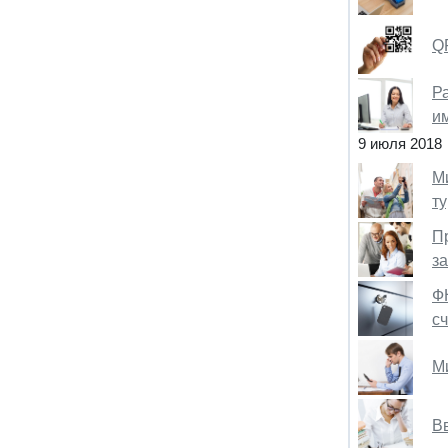
QR
Р
и
9 июля 2018
М
ту
П
з
Ф
с
М
В