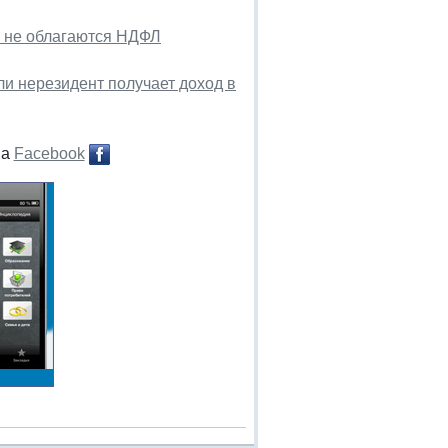
у не облагаются НДФЛ
ли нерезидент получает доход в
на
Facebook