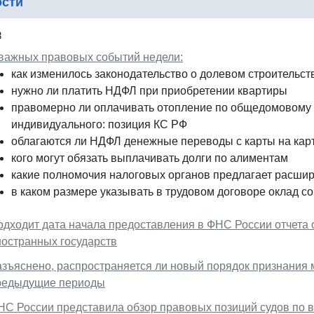
ости
8
 важных правовых событий недели:
как изменилось законодательство о долевом строительст
нужно ли платить НДФЛ при приобретении квартиры
правомерно ли оплачивать отопление по общедомовому 
индивидуального: позиция КС РФ
облагаются ли НДФЛ денежные переводы с карты на кар
кого могут обязать выплачивать долги по алиментам
какие полномочия налоговых органов предлагает расши
в каком размере указывать в трудовом договоре оклад со
одходит дата начала предоставления в ФНС России отчета 
ностранных государств
азъяснено, распространяется ли новый порядок признания
редыдущие периоды
НС России представила обзор правовых позиций судов по 