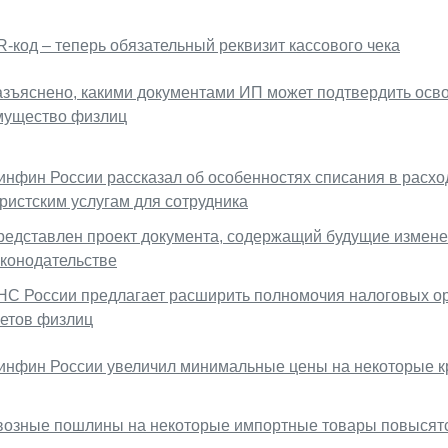
-код – теперь обязательный реквизит кассового чека
азъяснено, какими документами ИП может подтвердить осво
мущество физлиц
инфин России рассказал об особенностях списания в расхо
ристским услугам для сотрудника
редставлен проект документа, содержащий будущие измене
аконодательстве
НС России предлагает расширить полномочия налоговых ор
четов физлиц
инфин России увеличил минимальные цены на некоторые к
возные пошлины на некоторые импортные товары повысятся