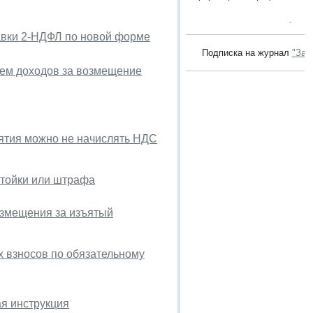
равки 2-НДФЛ по новой форме
Подписка на журнал
"Зак
ием доходов за возмещение
иятия можно не начислять НДС
стойки или штрафа
озмещения за изъятый
 взносов по обязательному
ая инструкция