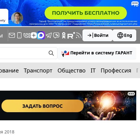
м
Войти
Eng
Перейти в систему ГАРАНТ
ование
Транспорт
Общество
IT
Профессия
П
я 2018