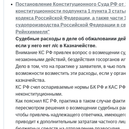
Постановление Конституционного Суда РФ от 15 
конституционности подпункта 1 пункта 3 статьи 
кодекса Российской Федерации, а также части 1
судопроизводства Российской Федерации в свя
Рейнхиммеля"
Судебные расходы в деле об обжаловании дейс
если у него нет л/с в Казначействе.
Внимание КС РФ привлек вопрос о возмещении суде
незаконными действий, бездействия госорганов или
Дело в том, что на практике у заявителя, в чью поль
возможности возместить эти расходы, если у органа
казначейства.
КС РФ счел оспариваемые нормы БК РФ и КАС РФ, 
неконституционными.
Как пояснил КС РФ, практика в таком случае фактич
пересмотром решения о возмещении судебных расх
чтобы привлечь надлежащего ответчика, имеющего 
приводит к дополнительным затратам частного лица
бюджетных средств на отправление правосудия.