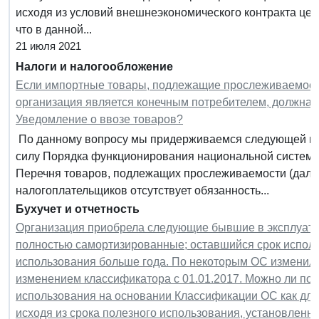
исходя из условий внешнеэкономического контракта цену
что в данной...
21 июля 2021
Налоги и налогообложение
Если импортные товары, подлежащие прослеживаемости
организация является конечным потребителем, должна 
Уведомление о ввозе товаров?
По данному вопросу мы придерживаемся следующей поз
силу Порядка функционирования национальной систем
Перечня товаров, подлежащих прослеживаемости (далее
налогоплательщиков отсутствует обязанность...
Бухучет и отчетность
Организация приобрела следующие бывшие в эксплуатац
полностью самортизированные; оставшийся срок исполь
использования больше года. По некоторым ОС изменилис
изменением классификатора с 01.01.2017. Можно ли по О
использования на основании Классификации ОС как для но
исходя из срока полезного использования, установленн