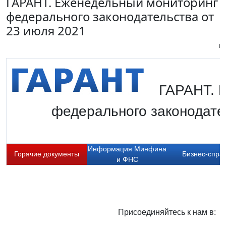
ГАРАНТ. Еженедельный мониторинг
федерального законодательства от
23 июля 2021
Пи
ГАРАНТ. 
федерального законодате
Информация Минфина
Горячие документы
Бизнес-спра
и ФНС
Присоединяйтесь к нам в: