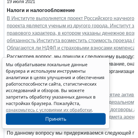
19 июля 2021
Налоги и налогообложение
Мы обрабатываем локальные данные
В Институте выполняется проект Российского научного 
браузера и используем инструменты
проекта является ученым из другого города. Институт з
аналитики в целях улучшения и обеспечения
правового характера, в котором указаны денежное возн
работоспособности сайта, статистических
обязанность Института возместить стоимость проезда (
исследований и обзоров. Вы можете
Облагаются ли НДФЛ и страховыми взносами компенсац
запретить обработку указанных данных в
Рассмотрев вопрос, мы пришли к следующему выводу: Ес
настройках браузера. Пожалуйста,
ознакомьтесь с условиями их обработки
.
НДФЛ сумму компенсации за проезд и проживание, она 
суде. Денежные средства, выплачиваемые организацие
Принять
произведенных и документально...
Бухучет и отчетность
Подпадает ли аренда каналов связи под понятие актива
Erid: 4CQwVszH9pWwojUA9Q3
Реклама
предмета учета аренды согласно новому Федеральному 
Получите полный доступ к системе
аренды" (у организации имеются различные договоры ар
ГАРАНТ бесплатно на 3 дня!
оптоволоконного кабеля, со стоимостью предмета аренд
12 месяцев)?
Получить доступ
По данному вопросу мы придерживаемся следующей поз