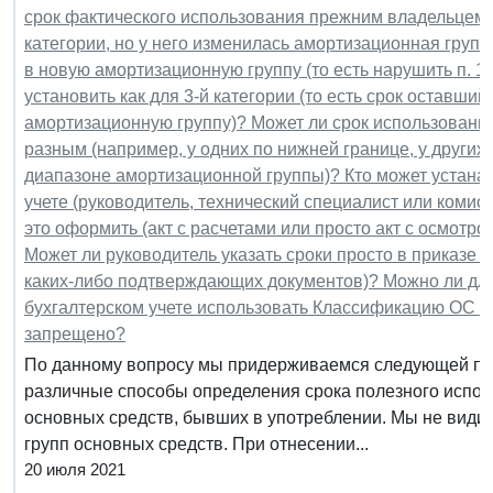
срок фактического использования прежним владельцем (п
категории, но у него изменилась амортизационная групп
в новую амортизационную группу (то есть нарушить п. 12
установить как для 3-й категории (то есть срок оставший
амортизационную группу)? Может ли срок использования
разным (например, у одних по нижней границе, у других п
диапазоне амортизационной группы)? Кто может устана
учете (руководитель, технический специалист или комис
это оформить (акт с расчетами или просто акт с осмотр
Может ли руководитель указать сроки просто в приказе о
каких-либо подтверждающих документов)? Можно ли для
бухгалтерском учете использовать Классификацию ОС и
запрещено?
По данному вопросу мы придерживаемся следующей по
различные способы определения срока полезного испо
основных средств, бывших в употреблении. Мы не вид
групп основных средств. При отнесении...
20 июля 2021