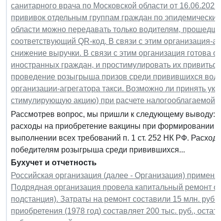
санитарного врача по Московской области от 16.06.202
прививок отдельным группам граждан по эпидемическим 
области можно передавать только водителям, прошедш
соответствующий QR-код. В связи с этим организация-аг
снижение выручки. В связи с этим организация готова о
иностранных граждан, и простимулировать их привитьс
проведение розыгрыша призов среди привившихся води
организации-агрегатора такси. Возможно ли принять ука
стимулирующую акцию) при расчете налогооблагаемой 
Рассмотрев вопрос, мы пришли к следующему выводу: О
расходы на приобретение вакцины при формировании на
выполнении всех требований п. 1 ст. 252 НК РФ. Расхо
победителям розыгрыша среди привившихся...
Бухучет и отчетность
Российская организация (далее - Организация) применяе
Подрядная организация провела капитальный ремонт о
подстанция). Затраты на ремонт составили 15 млн. руб.
приобретения (1978 год) составляет 200 тыс. руб., остат