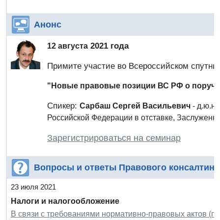
Анонс
2021 года
12 августа
Примите участие во Всероссийском спутни
"Новые правовые позиции ВС РФ о поручи
Спикер:
Сарбаш Сергей Васильевич
- д.ю.н
Российской Федерации в отставке, Заслуженн
Зарегистрироваться на семинар
Вопросы и ответы Правового консалтинг
23 июля 2021
Налоги и налогообложение
В связи с требованиями нормативно-правовых актов (п