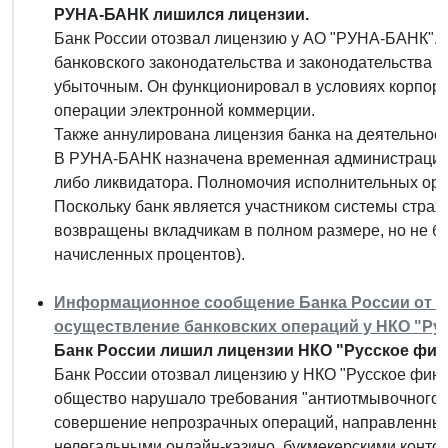
РУНА-БАНК лишился лицензии.
Банк России отозвал лицензию у АО "РУНА-БАНК". 
банковского законодательства и законодательства 
убыточным. Он функционировал в условиях корпор
операции электронной коммерции.
Также аннулирована лицензия банка на деятельност
В РУНА-БАНК назначена временная администрация
либо ликвидатора. Полномочия исполнительных ор
Поскольку банк является участником системы страх
возвращены вкладчикам в полном размере, но не бол
начисленных процентов).
Информационное сообщение Банка России от 23 
осуществление банковских операций у НКО "Ру
Банк России лишил лицензии НКО "Русское фин
Банк России отозвал лицензию у НКО "Русское фина
общество нарушало требования "антиотмывочного" 
совершение непрозрачных операций, направленных
нелегальными онлайн-казино, букмекерскими контор