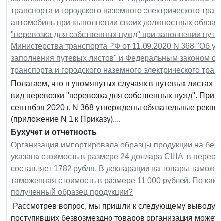
транспорта и городского наземного электрического тра
автомобиль при выполнении своих должностных обязанн
"перевозка для собственных нужд" при заполнении путев
Министерства транспорта РФ от 11.09.2020 N 368 "Об у
заполнения путевых листов" и Федеральным законом от 
транспорта и городского наземного электрического тран
Полагаем, что в упомянутых случаях в путевых листах в
вид перевозки "перевозка для собственных нужд". Прик
сентября 2020 г. N 368 утверждены обязательные рекви
(приложение N 1 к Приказу)....
Бухучет и отчетность
Организация импортировала образцы продукции на безв
указана стоимость в размере 24 доллара США, в пересче
составляет 1782 рубля. В декларации на товары тамож
таможенная стоимость в размере 11 000 рублей. По како
полученный образец продукции?
Рассмотрев вопрос, мы пришли к следующему выводу: 
поступивших безвозмездно товаров организация может