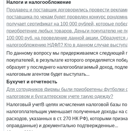
Налоги и налогообложение
Продавец и поставщик договорились провести рекламну
поставщика по чекам будет проведен конкурс рондомны
получает сертификат на 100 000 рублей, которые победи
приобретение любых товаров. Деньги покупателю не пе
100 000 руб. на проведение данной акции. Образуется л
налогообложению НДФЛ? Кто в данном случае выступае
По данному вопросу мы придерживаемся следующей по
покупателей, в результате которого определяется побед
образует у последнего налогооблагаемый доход, подл
налоговым агентом будет выступать...
Бухучет и отчетность
Для сотрудников фирмы были приобретены футболки с л
налоговом и бухгалтерском учете такую одежду?
Налоговый учетВ целях исчисления налоговой базы по 
налогоплательщик уменьшает полученные доходы на су
расходов, указанных в ст. 270 НК РФ), которыми призн
оправданные) и документально подтвержденные...