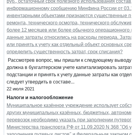
руб., остаточный срок полезного использования составл
информационному сообщению Минфина России от 03.11
инвентарными объектами признаются существенные по 
ремонта, технического осмотра, технического обслужива
более 12 месяцев или более обычного операционного ц
данные затраты относились на расходы периода. Затра
или принять к учету как отдельный объект основных ср
определить существенность затрат, срок списания?
Рассмотрев вопрос, мы пришли к следующему выводу: 
должна в бухгалтерском учете капитализировать затра
подстанции и принять к учету данные затраты как отдел
следует утвердить в составе...
22 июля 2021
Налоги и налогообложение
Муниципальное казённое учреждение использует собств
других муниципальных казённых, бюджетных, автономны
перевозок необходимо указать при заполнении путевого 
Министерства транспорта РФ от 11.09.2020 N 368 "Об у
заполнения путевых листов" и Федеральным законом от 