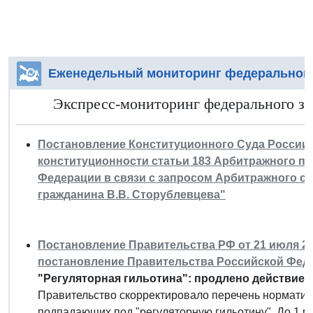
Еженедельный мониторинг федерального
Экспресс-мониторинг федерального за
Постановление Конституционного Суда России от
конституционности статьи 183 Арбитражного п
Федерации в связи с запросом Арбитражного су
гражданина В.В. Сторублевцева"
Постановление Правительства РФ от 21 июля 202
постановление Правительства Российской Федера
"Регуляторная гильотина": продлено действие 
Правительство скорректировало перечень норматив
подпадающих под "регуляторную гильотину". До 1 ма